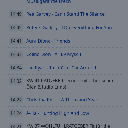
Musikgarantie Fresh
cancel
and
close
14:49
Rea Garvey - Can t Stand The Silence
the
window.
14:45
Peter s Gallery - I Do Everything For You
Text
14:41
Aura Dione - Friends
Color
14:37
Celine Dion - All By Myself
Opacity
14:34
Lee Ryan - Turn Your Car Around
Text
KW 41 RATGEBER Lernen mit ätherischen
14:32
Background
Ölen (Studio Enns)
Color
14:27
Christina Perri - A Thousand Years
Opacity
14:24
A-Ha - Hunting High And Low
Caption
KW 37 WOHLFÜHLRATGEBER Fit für die
14:21