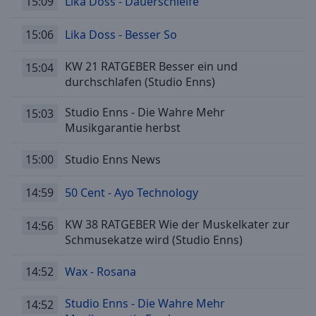
15:09
Lika Doss - Dauerschleife
selected
15:06
Lika Doss - Besser So
Audio
Track
KW 21 RATGEBER Besser ein und
15:04
Picture-
durchschlafen (Studio Enns)
in-
Picture
Studio Enns - Die Wahre Mehr
15:03
Fullscreen
Musikgarantie herbst
This
is
15:00
Studio Enns News
a
modal
14:59
50 Cent - Ayo Technology
window.
KW 38 RATGEBER Wie der Muskelkater zur
14:56
Beginning
Schmusekatze wird (Studio Enns)
of
dialog
14:52
Wax - Rosana
window.
Escape
Studio Enns - Die Wahre Mehr
will
14:52