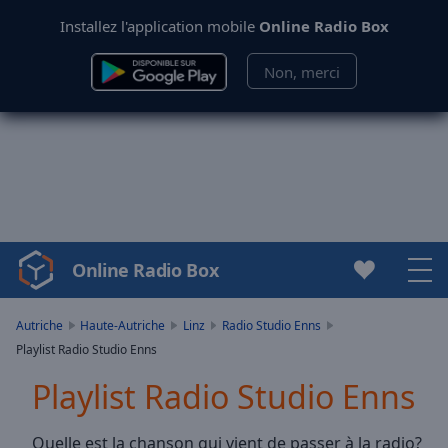
Installez l'application mobile
Online Radio Box
Non, merci
Online Radio Box
Video
Player
is
Autriche
Haute-Autriche
Linz
Radio Studio Enns
loading.
Playlist Radio Studio Enns
Play
Video
Playlist Radio Studio Enns
Play
Skip
Quelle est la chanson qui vient de passer à la radio?
Backward