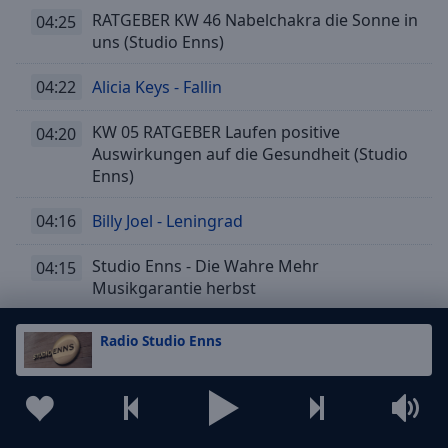
RATGEBER KW 46 Nabelchakra die Sonne in
04:25
uns (Studio Enns)
04:22
Alicia Keys - Fallin
KW 05 RATGEBER Laufen positive
04:20
Auswirkungen auf die Gesundheit (Studio
Enns)
04:16
Billy Joel - Leningrad
Studio Enns - Die Wahre Mehr
04:15
Musikgarantie herbst
KW 32 RATGEBER Bewegung macht gute
04:11
Radio Studio Enns
Laune (Studio Enns)
04:08
Lika Doss - Besser So
04:04
Beyonce - If I Were A Boy