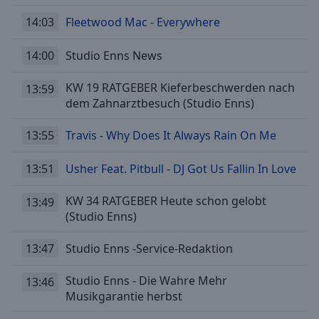
Done
14:03
Fleetwood Mac - Everywhere
Close
Modal
Dialog
14:00
Studio Enns News
End
of
KW 19 RATGEBER Kieferbeschwerden nach
13:59
dialog
dem Zahnarztbesuch (Studio Enns)
window.
13:55
Travis - Why Does It Always Rain On Me
13:51
Usher Feat. Pitbull - DJ Got Us Fallin In Love
KW 34 RATGEBER Heute schon gelobt
13:49
(Studio Enns)
13:47
Studio Enns -Service-Redaktion
Studio Enns - Die Wahre Mehr
13:46
Musikgarantie herbst