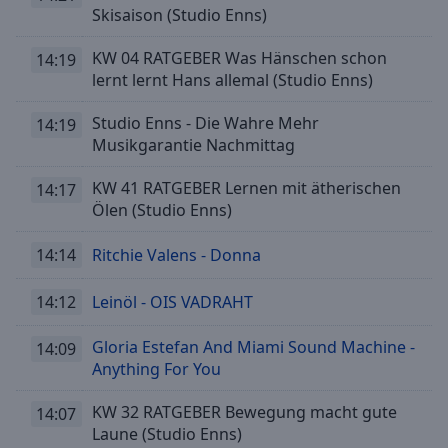
Area
Skisaison (Studio Enns)
Background
Color
KW 04 RATGEBER Was Hänschen schon
14:19
lernt lernt Hans allemal (Studio Enns)
Opacity
Studio Enns - Die Wahre Mehr
14:19
Musikgarantie Nachmittag
Font
KW 41 RATGEBER Lernen mit ätherischen
14:17
Size
Ölen (Studio Enns)
Text
14:14
Ritchie Valens - Donna
Edge
Style
14:12
Leinöl - OIS VADRAHT
Gloria Estefan And Miami Sound Machine -
14:09
Font
Anything For You
Family
KW 32 RATGEBER Bewegung macht gute
14:07
Laune (Studio Enns)
Reset