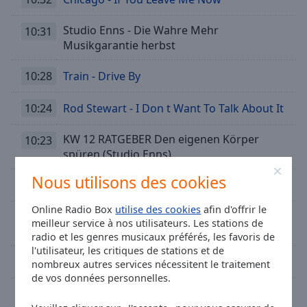
Studio Enns - Die Wahre Mehr
10:31
Musikgarantie herbst
10:28
Train - Drive By
10:24
Rod Stewart - I Don t Want To Talk About It
KW 12 RATGEBER Den eigenen Körper
10:23
spüren (Studio Enns)
Nous utilisons des cookies
10:19
Randy Crawford - Almaz
Online Radio Box
utilise des cookies
afin d'offrir le
Studio Enns - Die Wahre Mehr
10:18
meilleur service à nos utilisateurs. Les stations de
Musikgarantie Mittag
radio et les genres musicaux préférés, les favoris de
l'utilisateur, les critiques de stations et de
10:14
Alanis Morissette - Receive
nombreux autres services nécessitent le traitement
de vos données personnelles.
10:11
Lika Doss - Dauerschleife