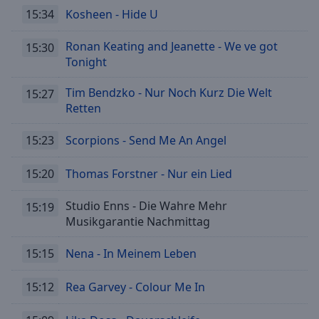
Playback
Rate
15:34
Kosheen - Hide U
Chapters
Ronan Keating and Jeanette - We ve got
15:30
Tonight
Chapters
Tim Bendzko - Nur Noch Kurz Die Welt
15:27
Descriptions
Retten
descriptions
off
,
15:23
Scorpions - Send Me An Angel
selected
15:20
Thomas Forstner - Nur ein Lied
Subtitles
Studio Enns - Die Wahre Mehr
subtitles
15:19
Musikgarantie Nachmittag
settings
,
opens
15:15
Nena - In Meinem Leben
subtitles
settings
dialog
15:12
Rea Garvey - Colour Me In
subtitles
off
,