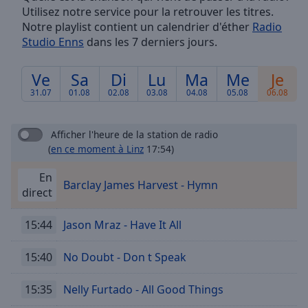
Utilisez notre service pour la retrouver les titres.
Skip
Forward
Notre playlist contient un calendrier d'éther
Radio
Mute
Studio Enns
dans les 7 derniers jours.
Current
Time
0:00
Ve
Sa
Di
Lu
Ma
Me
Je
/
31.07
01.08
02.08
03.08
04.08
05.08
06.08
Duration
-:-
Loaded
:
0.00%
Afficher l'heure de la station de radio
Stream
(
en ce moment à Linz
17:54)
Type
LIVE
En
Seek to
Barclay James Harvest - Hymn
live,
direct
currently
behind
live
LIVE
15:44
Jason Mraz - Have It All
Remaining
Time
-
15:40
No Doubt - Don t Speak
-:-
15:35
Nelly Furtado - All Good Things
1x