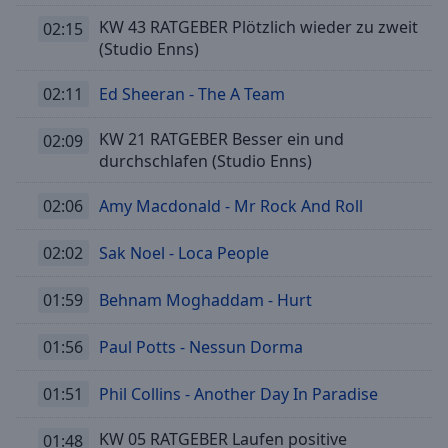
Reset
KW 43 RATGEBER Plötzlich wieder zu zweit
Done
02:15
(Studio Enns)
Close
Modal
Dialog
02:11
Ed Sheeran - The A Team
End
of
KW 21 RATGEBER Besser ein und
02:09
dialog
durchschlafen (Studio Enns)
window.
02:06
Amy Macdonald - Mr Rock And Roll
02:02
Sak Noel - Loca People
01:59
Behnam Moghaddam - Hurt
01:56
Paul Potts - Nessun Dorma
01:51
Phil Collins - Another Day In Paradise
KW 05 RATGEBER Laufen positive
01:48