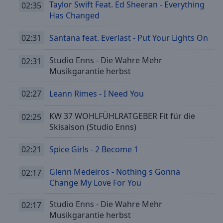
Caption
Taylor Swift Feat. Ed Sheeran - Everything
02:35
Area
Has Changed
Background
Color
02:31
Santana feat. Everlast - Put Your Lights On
Studio Enns - Die Wahre Mehr
02:31
Opacity
Musikgarantie herbst
Font
02:27
Leann Rimes - I Need You
Size
KW 37 WOHLFÜHLRATGEBER Fit für die
02:25
Skisaison (Studio Enns)
Text
Edge
02:21
Spice Girls - 2 Become 1
Style
Glenn Medeiros - Nothing s Gonna
02:17
Change My Love For You
Font
Family
Studio Enns - Die Wahre Mehr
02:17
Musikgarantie herbst