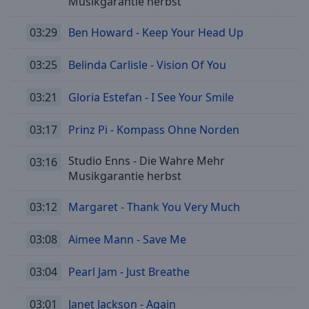
Musikgarantie herbst
off
,
selected
03:29
Ben Howard - Keep Your Head Up
Audio
Track
03:25
Belinda Carlisle - Vision Of You
Picture-
03:21
Gloria Estefan - I See Your Smile
in-
Picture
Fullscreen
03:17
Prinz Pi - Kompass Ohne Norden
This
is
Studio Enns - Die Wahre Mehr
03:16
a
Musikgarantie herbst
modal
window.
03:12
Margaret - Thank You Very Much
Beginning
03:08
Aimee Mann - Save Me
of
dialog
03:04
Pearl Jam - Just Breathe
window.
Escape
03:01
Janet Jackson - Again
will