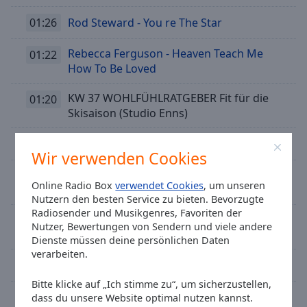
01:26
Rod Steward - You re The Star
Rebecca Ferguson - Heaven Teach Me
01:22
How To Be Loved
KW 37 WOHLFÜHLRATGEBER Fit für die
01:20
Skisaison (Studio Enns)
01:15
No Doubt - Don t Speak
Wir verwenden Cookies
Studio Enns - Die Wahre Mehr
01:15
Online Radio Box
verwendet Cookies
, um unseren
Musikgarantie herbst
Nutzern den besten Service zu bieten. Bevorzugte
Radiosender und Musikgenres, Favoriten der
KW 42 WOHLFÜHLRATGEBER Wellness für
01:13
Nutzer, Bewertungen von Sendern und viele andere
zu Hause (Studio Enns)
Dienste müssen deine persönlichen Daten
verarbeiten.
01:09
George Michael - Waiting For That Day
Bitte klicke auf „Ich stimme zu“, um sicherzustellen,
01:05
Theophilus London - Wine And Chocolates
dass du unsere Website optimal nutzen kannst.