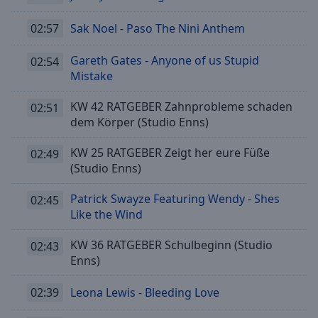
cancel
02:57
Sak Noel - Paso The Nini Anthem
and
close
Gareth Gates - Anyone of us Stupid
the
02:54
Mistake
window.
KW 42 RATGEBER Zahnprobleme schaden
02:51
Text
dem Körper (Studio Enns)
Color
KW 25 RATGEBER Zeigt her eure Füße
02:49
Opacity
(Studio Enns)
Patrick Swayze Featuring Wendy - Shes
02:45
Text
Like the Wind
Background
Color
KW 36 RATGEBER Schulbeginn (Studio
02:43
Enns)
Opacity
02:39
Leona Lewis - Bleeding Love