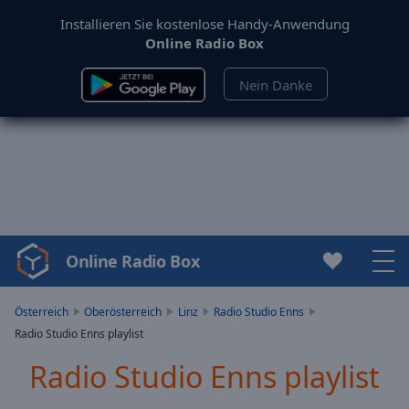
Installieren Sie kostenlose Handy-Anwendung
Online Radio Box
Nein Danke
Online Radio Box
Video
Player
is
Österreich
Oberösterreich
Linz
Radio Studio Enns
loading.
Radio Studio Enns playlist
Play
Video
Radio Studio Enns playlist
Play
Skip