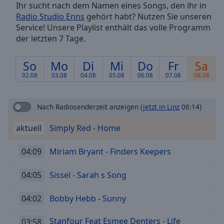
Ihr sucht nach dem Namen eines Songs, den ihr in
Backward
Radio Studio Enns
gehört habt? Nutzen Sie unseren
Skip
Forward
Service! Unsere Playlist enthält das volle Programm
Mute
der letzten 7 Tage.
Current
Time
0:00
So
Mo
Di
Mi
Do
Fr
Sa
/
02.08
03.08
04.08
05.08
06.08
07.08
08.08
Duration
-:-
Loaded
:
0.00%
Nach Radiosenderzeit anzeigen
(
jetzt in Linz
06:14)
Stream
Type
LIVE
aktuell
Simply Red - Home
Seek to
live,
04:09
Miriam Bryant - Finders Keepers
currently
behind
live
LIVE
04:05
Sissel - Sarah s Song
Remaining
Time
-
04:02
Bobby Hebb - Sunny
-:-
1x
Stanfour Feat Esmee Denters - Life
03:58