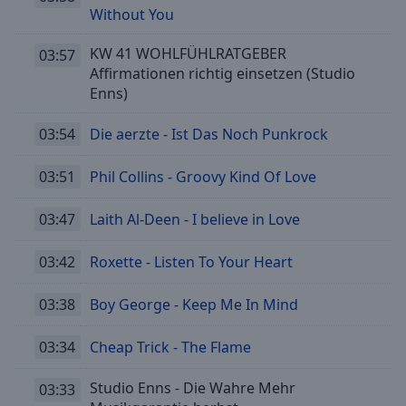
Without You
Playback
Rate
KW 41 WOHLFÜHLRATGEBER
03:57
Chapters
Affirmationen richtig einsetzen (Studio
Enns)
Chapters
03:54
Die aerzte - Ist Das Noch Punkrock
Descriptions
descriptions
03:51
Phil Collins - Groovy Kind Of Love
off
,
selected
03:47
Laith Al-Deen - I believe in Love
Subtitles
03:42
Roxette - Listen To Your Heart
subtitles
settings
,
03:38
Boy George - Keep Me In Mind
opens
subtitles
03:34
Cheap Trick - The Flame
settings
dialog
Studio Enns - Die Wahre Mehr
03:33
subtitles