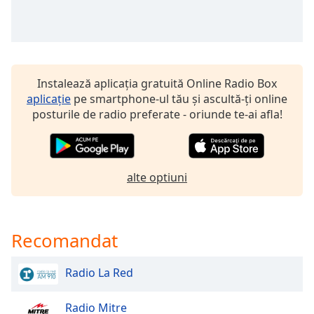
of
dialog
window.
Escape
will
cancel
Instalează aplicația gratuită Online Radio Box
and
aplicație
pe smartphone-ul tău și ascultă-ți online
close
posturile de radio preferate - oriunde te-ai afla!
the
window.
Text
alte optiuni
Color
Opacity
Recomandat
Radio La Red
Text
Background
Color
Radio Mitre