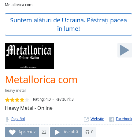
loading.
Metallorica com
Play
Video
Suntem alături de Ucraina. Păstrați pacea
Play
în lume!
Skip
Backward
Skip
Forward
Mute
Current
Time
0:00
/
Metallorica com
Duration
-:-
Loaded
:
heavy metal
0.00%
Stream
Rating:
4.0
Revizuiri
:
3
Type
LIVE
Heavy Metal - Online
Seek to
live,
Español
Website
currently
behind
Apreciez
22
Ascultă
0
live
LIVE