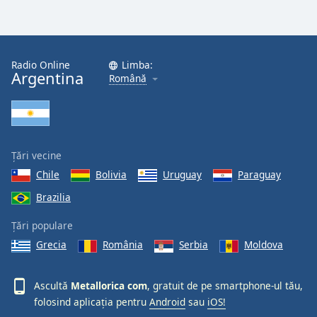
Font
Family
Radio Online
Limba:
Reset
Argentina
Română
Done
Close
Modal
Dialog
End
of
Țări vecine
dialog
Chile
Bolivia
Uruguay
Paraguay
window.
Brazilia
Țări populare
Grecia
România
Serbia
Moldova
Ascultă
Metallorica com
, gratuit de pe smartphone-ul tău,
folosind aplicația pentru
Android
sau
iOS!