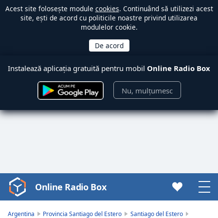
Acest site folosește module
cookies
. Continuând să utilizezi acest
site, ești de acord cu politicile noastre privind utilizarea
modulelor cookie.
Instalează aplicația gratuită pentru mobil
Online Radio Box
Nu, mulțumesc
Online Radio Box
Video
Player
is
Argentina
Provincia Santiago del Estero
Santiago del Estero