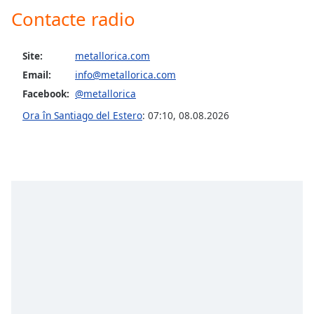
opens
Contacte radio
subtitles
settings
dialog
Site:
metallorica.com
subtitles
Email:
info@metallorica.com
off
,
selected
Facebook:
@metallorica
Ora în Santiago del Estero
:
07:10
,
08.08.2026
Audio
Track
Picture-
in-
Picture
Fullscreen
This
is
a
modal
window.
Beginning