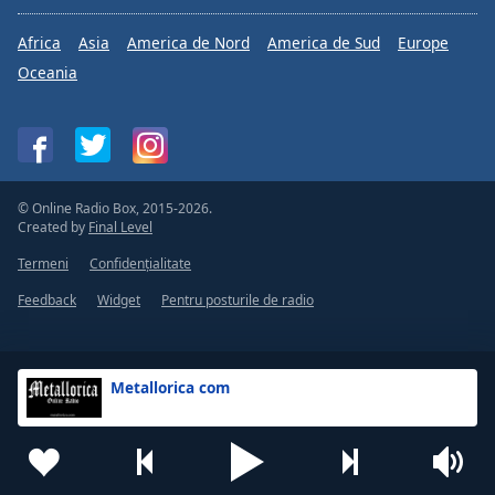
Africa
Asia
America de Nord
America de Sud
Europe
Oceania
© Online Radio Box, 2015-2026.
Created by
Final Level
Termeni
Confidențialitate
Feedback
Widget
Pentru posturile de radio
Metallorica com