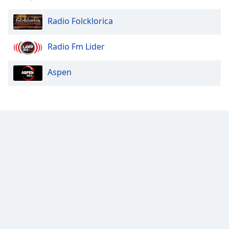
Radio Folcklorica
Opacity
Radio Fm Lider
Caption
Area
Aspen
Background
Color
Opacity
Font
Size
Text
Edge
Style