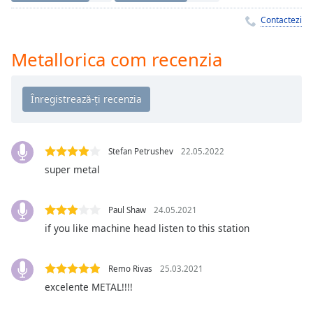
Remaining
Time
-
Contactezi
-:-
Metallorica com recenzia
1x
Playback
Rate
Chapters
Chapters
Stefan Petrushev
22.05.2022
super metal
Descriptions
descriptions
Paul Shaw
24.05.2021
off
,
selected
if you like machine head listen to this station
Subtitles
Remo Rivas
25.03.2021
subtitles
excelente METAL!!!!
settings
,