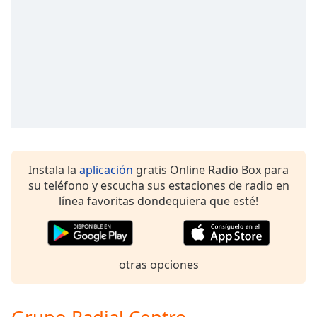
Font
Family
Reset
Done
Close
Modal
Dialog
End
of
Instala la
aplicación
gratis Online Radio Box para
dialog
su teléfono y escucha sus estaciones de radio en
window.
línea favoritas dondequiera que esté!
otras opciones
Grupo Radial Centro