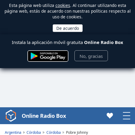
Esta página web utiliza
cookies
. Al continuar utilizando esta
página web, estás de acuerdo con nuestras políticas respecto al
uso de cookies.
Instala la aplicación móvil gratuita
Online Radio Box
No, gracias
Online Radio Box
Video
Player
is
Argentina
Córdoba
Córdoba
Pobre Johnny