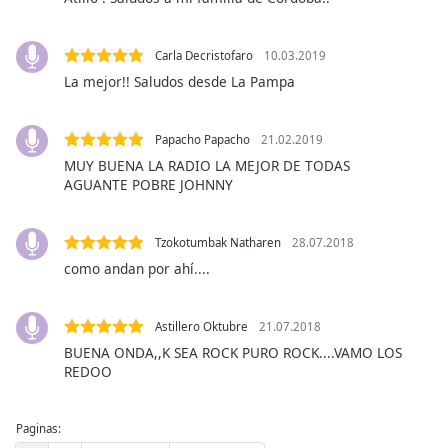
of
dialog
window.
Carla Decristofaro
10.03.2019
Escape
La mejor!! Saludos desde La Pampa
will
cancel
and
Papacho Papacho
21.02.2019
close
MUY BUENA LA RADIO LA MEJOR DE TODAS
the
AGUANTE POBRE JOHNNY
window.
Tzokotumbak Natharen
28.07.2018
Text
como andan por ahí....
Color
Astillero Oktubre
21.07.2018
Opacity
BUENA ONDA,,K SEA ROCK PURO ROCK....VAMO LOS
REDOO
Text
Background
Paginas:
Color