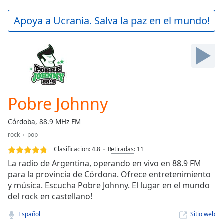
loading.
Play
Apoya a Ucrania. Salva la paz en el mundo!
Video
Play
Skip
Backward
Skip
Forward
Mute
Current
Pobre Johnny
Time
0:00
/
Córdoba, 88.9 MHz FM
Duration
-:-
rock
pop
Loaded
:
0.00%
Clasificacion:
4.8
Retiradas
:
11
Stream
La radio de Argentina, operando en vivo en 88.9 FM
Type
LIVE
para la provincia de Córdona. Ofrece entretenimiento
y música. Escucha Pobre Johnny. El lugar en el mundo
Seek to
live,
del rock en castellano!
currently
behind
Español
Sitio web
live
LIVE