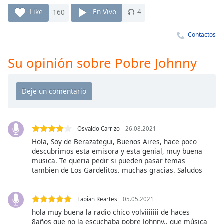
Remaining
Time
-
Like
160
En Vivo
4
-:-
Contactos
1x
Playback
Su opinión sobre Pobre Johnny
Rate
Chapters
Chapters
Descriptions
Osvaldo Carrizo
26.08.2021
descriptions
Hola, Soy de Berazategui, Buenos Aires, hace poco
descubrimos esta emisora y esta genial, muy buena
off
,
musica. Te queria pedir si pueden pasar temas
selected
tambien de Los Gardelitos. muchas gracias. Saludos
Subtitles
Fabian Reartes
05.05.2021
subtitles
hola muy buena la radio chico volviiiiiii de haces
settings
,
8años que no la escuchaba pobre Johnny.. que música