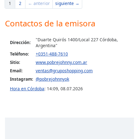
1
2
← anterior
siguiente →
Opacity
Contactos de la emisora
Caption
Area
"Duarte Quirós 1400/Local 227 Córdoba,
Dirección:
Background
Argentina"
Color
Teléfono:
+0351-488-7610
Sitio:
www.pobrejohnny.com.ar
Opacity
Email:
ventas@gruposhopping.com
Instagram:
@pobrejohnnyok
Font
Hora en Córdoba
:
14:09
,
08.07.2026
Size
Text
Edge
Style