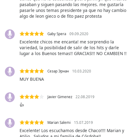
opens
pasaban y siguen pasando las mejores. me gustaría
subtitles
pasarle unos temas presidente ya que no hay cambio
settings
algo de leon gieco o de fito paez protesta
dialog
subtitles
off
,
Gaby Spera
09.09.2020
selected
Excelente chicos me encanta! me sorprendio la
variedad, la posibilidad de salir de los hits y darle
Audio
lugar a los Buenos temas!! GRACIAS!!! NO CAMBIEN !!
Track
Picture-
Сезар Эрнан
10.03.2020
in-
Picture
MUY BUENA
Fullscreen
This
Javier Gimenez
22.08.2019
is
👍
a
modal
window.
Marian Salemi
15.07.2019
Excelente! Los escuchamos desde Chaco!!!! Marian y
Beginning
Atilio . Saludos a mi familia de Córdoba!!