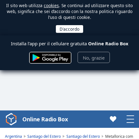
Il sito web utilizza
cookies
. Se continui ad utilizzare questo sito
web, significa che sei d’accordo con la nostra politica riguardo
l’uso di questi cookie.
Installa l’app per il cellulare gratuita
Online Radio Box
No, grazie
Online Radio Box
Video
Player
is
Argentina
Santiago del Estero
Santiago del Estero
Metallorica com