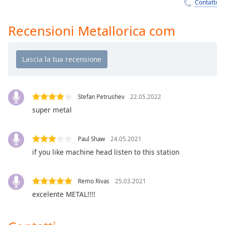
Remaining
Contatti
Time
-
-:-
Recensioni Metallorica com
1x
Playback
Rate
Chapters
Stefan Petrushev
22.05.2022
Chapters
super metal
Descriptions
Paul Shaw
24.05.2021
descriptions
if you like machine head listen to this station
off
,
selected
Remo Rivas
25.03.2021
Subtitles
excelente METAL!!!!
subtitles
settings
,