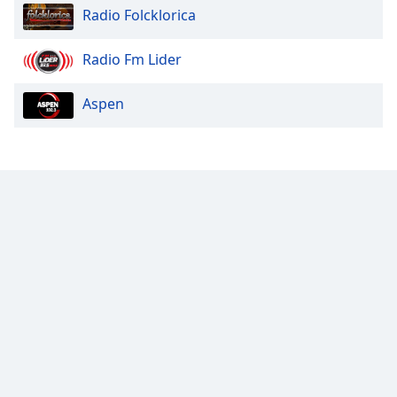
Radio Folcklorica
Opacity
Radio Fm Lider
Caption
Aspen
Area
Background
Color
Opacity
Font
Size
Text
Edge
Style