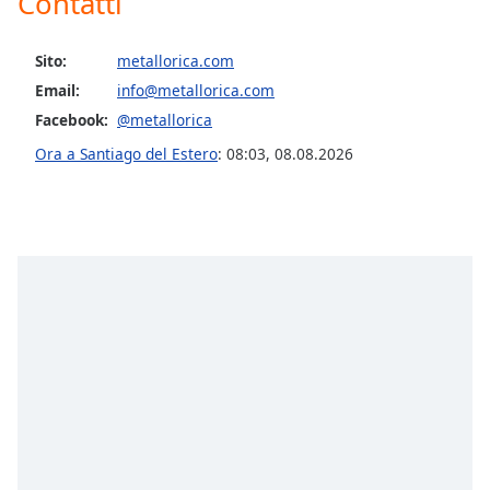
Contatti
opens
subtitles
settings
Sito:
metallorica.com
dialog
Email:
info@metallorica.com
subtitles
off
,
Facebook:
@metallorica
selected
Ora a Santiago del Estero
:
08:03
,
08.08.2026
Audio
Track
Picture-
in-
Picture
Fullscreen
This
is
a
modal
window.
Beginning