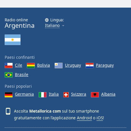
Font
Family
Radio online
Lingua:
Argentina
Italiano
Reset
Done
Close
Modal
Dialog
Paesi confinanti
End
of
Cile
Bolivia
Uruguay
Paraguay
dialog
Brasile
window.
Paesi popolari
Germania
Italia
Svizzera
Albania
Ascolta
Metallorica com
sul tuo smartphone
gratuitamente con l’applicazione
Android
o
iOS
!