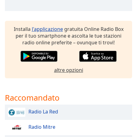
of
dialog
window.
Escape
Installa
l'applicazione
gratuita Online Radio Box
will
per il tuo smartphone e ascolta le tue stazioni
cancel
radio online preferite – ovunque ti trovi!
and
close
the
window.
altre opzioni
Text
Color
Raccomandato
Opacity
Radio La Red
Text
Background
Radio Mitre
Color