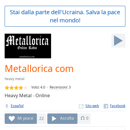
loading.
Play
Stai dalla parte dell'Ucraina. Salva la pace
Video
nel mondo!
Play
Skip
Backward
Skip
Forward
Mute
Current
Time
0:00
Metallorica com
/
Duration
-:-
heavy metal
Loaded
:
0.00%
Voto:
4.0
Recensioni
:
3
Stream
Heavy Metal - Online
Type
LIVE
Español
Sito web
Seek to
live,
currently
Mi piace
22
Ascolta
0
behind
live
LIVE