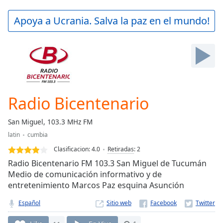
loading.
Play
Apoya a Ucrania. Salva la paz en el mundo!
Video
Play
Skip
Backward
Skip
Forward
Mute
Current
Radio Bicentenario
Time
0:00
/
San Miguel, 103.3 MHz FM
Duration
-:-
latin
cumbia
Loaded
:
0.00%
Clasificacion:
4.0
Retiradas
:
2
Stream
Radio Bicentenario FM 103.3 San Miguel de Tucumán
Type
LIVE
Medio de comunicación informativo y de
entretenimiento Marcos Paz esquina Asunción
Seek to
live,
currently
Español
Sitio web
behind
live
LIVE