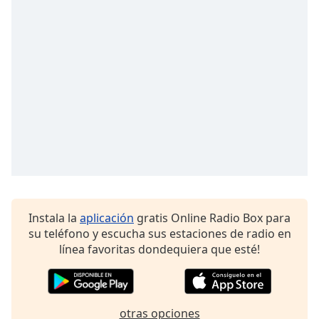
of
dialog
window.
Escape
will
cancel
and
close
the
window.
Text
Color
Instala la
aplicación
gratis Online Radio Box para
su teléfono y escucha sus estaciones de radio en
Opacity
línea favoritas dondequiera que esté!
Text
Background
Color
otras opciones