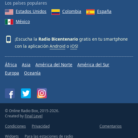
Los países populares
Estados Unidos
Colombia
España
México
¡Escucha la
Radio Bicentenario
gratis en tu smartphone
con la aplicación
Android
o
iOS
!
África
Asia
América del Norte
América del Sur
Europa
Oceanía
© Online Radio Box, 2015-2026.
Created by
Final Level
Condiciones
Privacidad
Comentarios
Widgets
Para las estaciones de radio