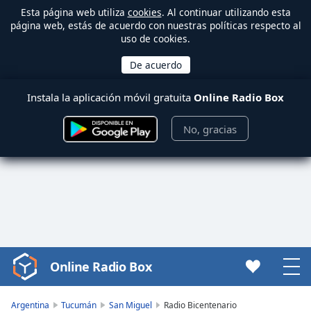
Esta página web utiliza
cookies
. Al continuar utilizando esta
página web, estás de acuerdo con nuestras políticas respecto al
uso de cookies.
Instala la aplicación móvil gratuita
Online Radio Box
No, gracias
Online Radio Box
Video
Player
is
Argentina
Tucumán
San Miguel
Radio Bicentenario