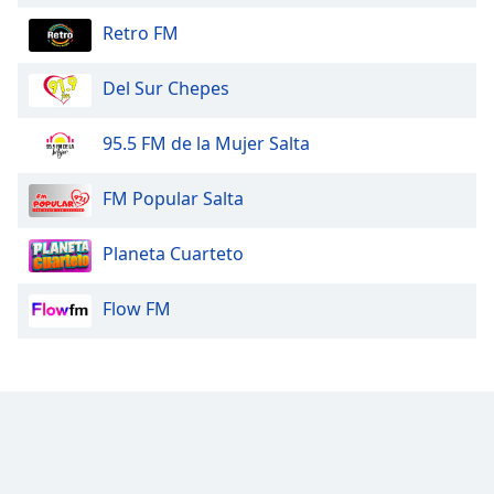
Font
Retro FM
Family
Del Sur Chepes
Reset
Done
95.5 FM de la Mujer Salta
Close
Modal
Dialog
FM Popular Salta
End
of
Planeta Cuarteto
dialog
window.
Flow FM