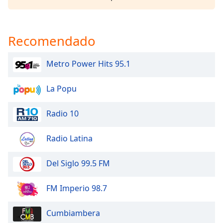
Opacity
Recomendado
Caption
Area
Metro Power Hits 95.1
Background
Color
La Popu
Opacity
Radio 10
Radio Latina
Font
Size
Del Siglo 99.5 FM
Text
FM Imperio 98.7
Edge
Style
Cumbiambera