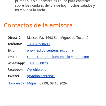
opens
primer hijo y su nombre es Felipe para contarles
subtitles
sobre los nombres del día de hoy muchos saludos y
muy buena la radio
settings
dialog
subtitles
Contactos de la emisora
off
,
selected
Dirección:
Marcos Paz 1698 San Miguel de Tucumán
Audio
Teléfono:
+381 439-8608
Track
Sitio:
www.radiobicentenario.com.ar
Picture-
Email:
comercialradiobicentenario@gmail.com
in-
Picture
WhatsApp:
+3815050023
Fullscreen
Facebook:
@profile.php
This
Twitter:
@radiobicentena1
is
a
Hora en San Miguel
:
09:08
,
08.10.2026
modal
window.
Beginning