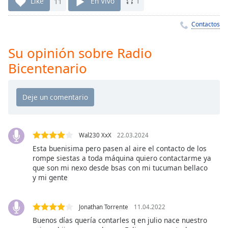
Remaining
Like
11
En Vivo
1
Time
-
-:-
Contactos
1x
Su opinión sobre Radio
Playback
Bicentenario
Rate
Chapters
Chapters
Descriptions
Wal230 XxX
22.03.2024
descriptions
Esta buenisima pero pasen al aire el contacto de los
off
,
rompe siestas a toda máquina quiero contactarme ya
selected
que son mi nexo desde bsas con mi tucuman bellaco
y mi gente
Subtitles
subtitles
Jonathan Torrente
11.04.2022
settings
,
Buenos días quería contarles q en julio nace nuestro