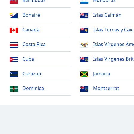
Bermudas
Honduras
Chapters
Chapters
Bonaire
Islas Caimán
Descriptions
Canadá
Islas Turcas y Cai
descriptions
off
,
Costa Rica
Islas Vírgenes Am
selected
Cuba
Islas Vírgenes Bri
Subtitles
subtitles
Curazao
Jamaica
settings
,
opens
Dominica
Montserrat
subtitles
settings
dialog
subtitles
off
,
selected