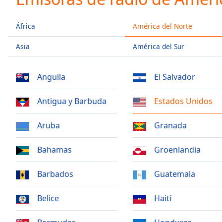
Current
Time
0:00
/
África
América del Norte
Duration
-:-
Loaded
Asia
:
América del Sur
0.00%
0:00
Anguila
El Salvador
Stream
Type
LIVE
Antigua y Barbuda
Estados Unidos
Seek to
live,
currently
Aruba
Granada
behind
live
LIVE
Remaining
Bahamas
Groenlandia
Time
-
-:-
Barbados
Guatemala
1x
Belice
Haití
Playback
Rate