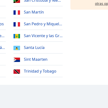
San Cristóbal y Nieves
otras o
San Martín
cos
San Pedro y Miquelón
ericanas
San Vicente y las Granadinas
tánicas
Santa Lucía
Sint Maarten
Trinidad y Tobago