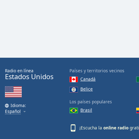
Audio
Track
Picture-
in-
Picture
Fullscreen
This
is
a
modal
window.
Radio en línea
Países y territorios vecinos
Estados Unidos
Canadá
Beginning
Belice
of
dialog
Los países populares
window.
Idioma:
Brasil
Escape
Español
will
cancel
¡Escucha la
online radio
grat
and
close