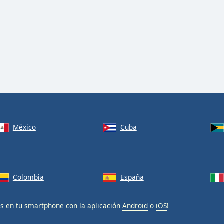
México
Cuba
Colombia
España
is en tu smartphone con la aplicación
Android
o
iOS
!