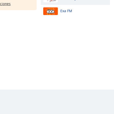
pciones
Exa FM