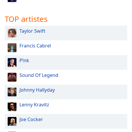
Opacity
TOP artistes
Caption
Area
Taylor Swift
Background
Color
Francis Cabrel
P!nk
Opacity
Sound Of Legend
Font
Size
Johnny Hallyday
Text
Lenny Kravitz
Edge
Style
Joe Cocker
Font