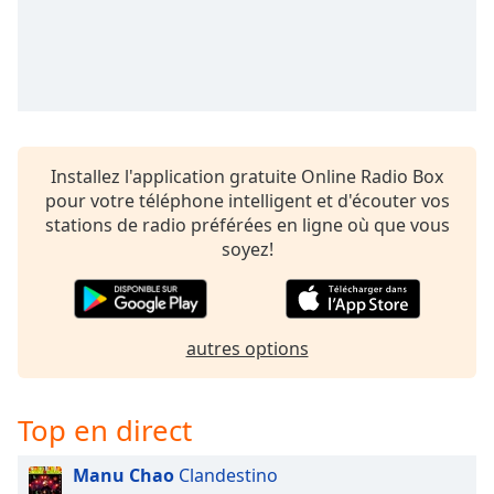
subtitles
settings
dialog
subtitles
off
,
selected
Audio
Installez l'application gratuite Online Radio Box
Track
pour votre téléphone intelligent et d'écouter vos
stations de radio préférées en ligne où que vous
Picture-
in-
soyez!
Picture
Fullscreen
This
is
autres options
a
modal
window.
Top en direct
Beginning
Manu Chao
Clandestino
of