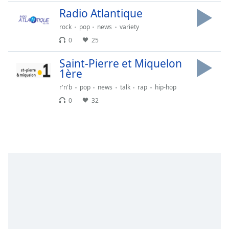
Time
-
Radio Atlantique
-:-
rock
pop
news
variety
1x
0
25
Playback
Rate
Saint-Pierre et Miquelon
1ère
Chapters
r'n'b
pop
news
talk
rap
hip-hop
Chapters
0
32
Descriptions
descriptions
off
,
selected
Subtitles
subtitles
settings
,
opens