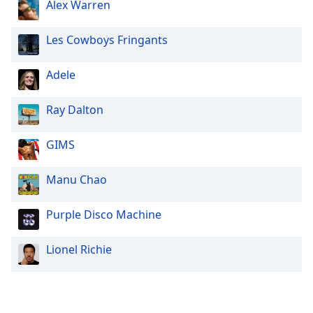
Alex Warren
Family
Les Cowboys Fringants
Reset
Done
Adele
Close
Modal
Ray Dalton
Dialog
End
of
GIMS
dialog
window.
Manu Chao
Purple Disco Machine
Lionel Richie