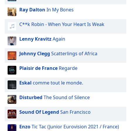
dialog
window.
Ray Dalton
In My Bones
Escape
will
C**k Robin - When Your Heart Is Weak
cancel
and
Lenny Kravitz
Again
close
the
Johnny Clegg
Scatterlings of Africa
window.
Text
Plaisir de France
Regarde
Color
Eskal
comme tout le monde.
Opacity
Disturbed
The Sound of Silence
Text
Sound Of Legend
San Francisco
Background
Color
Enzo
Tic Tac (Junior Eurovision 2021 / France)