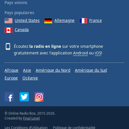
Pays voisins
Pays populaires
United States
Allemagne
France
Canada
Écoutez
la radio en ligne
sur votre smartphone
gratuitement avec l'application
Android
ou
iOS
!
Afrique
Asie
Amérique du Nord
Amérique du Sud
Europe
Océanie
© Online Radio Box, 2015-2026.
Created by
Final Level
Les Conditions d’Utilisation
Politique de confidentialité