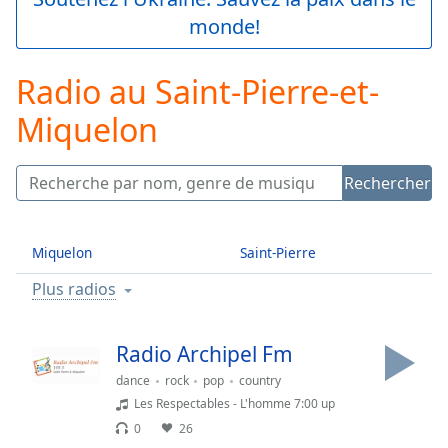
Play
monde!
Video
Play
Skip
Radio au Saint-Pierre-et-
Backward
Skip
Miquelon
Forward
Mute
Current
Rechercher
Time
0:00
/
Duration
-:-
Miquelon
Saint-Pierre
Loaded
:
0.00%
Plus radios
Stream
Type
LIVE
Radio Archipel Fm
Seek to
live,
dance
rock
pop
country
currently
behind
Les Respectables - L'homme 7:00 up
live
LIVE
0
26
Remaining