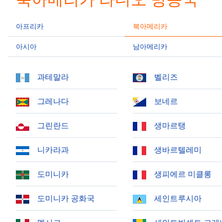
Current
Time
0:00
/
아프리카
북아메리카
Duration
-:-
Loaded
아시아
:
남아메리카
0.00%
0:00
과테말라
벨리즈
Stream
Type
LIVE
그레나다
보네르
Seek to
live,
currently
그린란드
생마르탱
behind
live
LIVE
Remaining
니카라과
생바르텔레미
Time
-
-:-
도미니카
생피에르 미클롱
1x
도미니카 공화국
세인트루시아
Playback
Rate