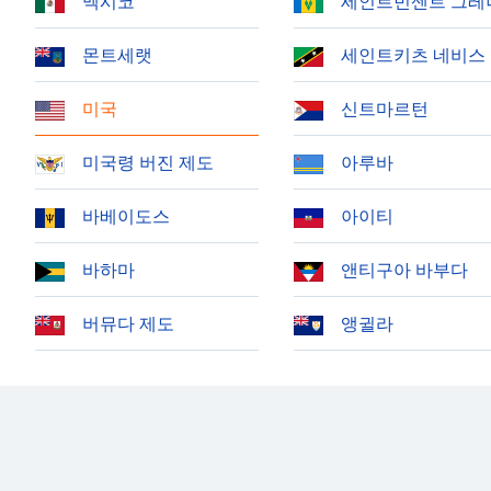
멕시코
세인트빈센트 그레
Chapters
Chapters
몬트세랫
세인트키츠 네비스
Descriptions
미국
신트마르턴
descriptions
off
,
미국령 버진 제도
아루바
selected
바베이도스
아이티
Subtitles
subtitles
바하마
앤티구아 바부다
settings
,
opens
버뮤다 제도
앵귈라
subtitles
settings
dialog
subtitles
off
,
selected