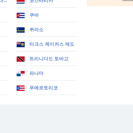
나딘
코스타리카
쿠바
퀴라소
터크스 케이커스 제도
트리니다드 토바고
파나마
푸에르토리코