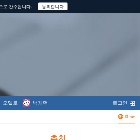
것으로 간주됩니다.
오델로
백개먼
로그인
미국
추천