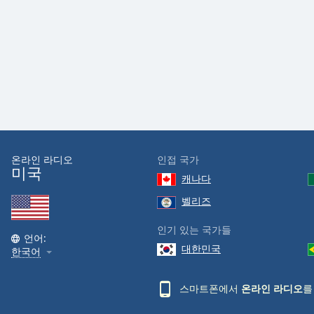
Audio
Track
Picture-
in-
Picture
Fullscreen
This
is
a
modal
window.
온라인 라디오
인접 국가
미국
캐나다
Beginning
벨리즈
of
dialog
인기 있는 국가들
window.
언어:
대한민국
Escape
한국어
will
cancel
스마트폰에서
온라인 라디오
를
and
close