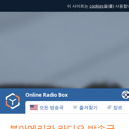
이 사이트는
cookies
을(를) 사용
Video
Player
is
loading.
Play
Video
Online Radio Box
Play
Skip
모든 방송국
즐겨찾기
장르
Backward
Skip
Forward
북아메리카 라디오 방송국
Mute