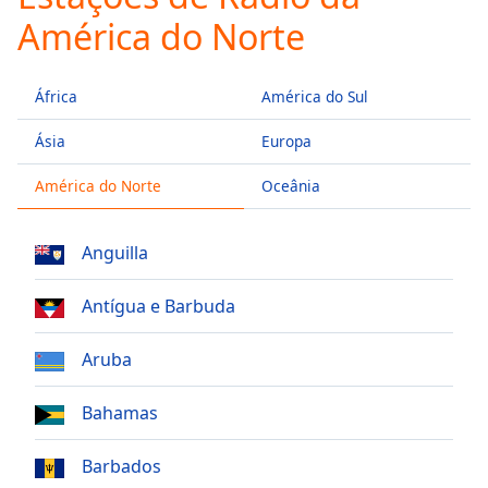
Play
América do Norte
Video
Play
Skip
África
América do Sul
Backward
Skip
Ásia
Europa
Forward
Mute
América do Norte
Oceânia
Current
Time
0:00
/
Anguilla
Duration
-:-
Loaded
:
Antígua e Barbuda
0.00%
Stream
Type
LIVE
Aruba
Seek to
live,
Bahamas
currently
behind
live
LIVE
Barbados
Remaining