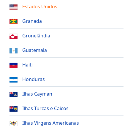
subtitles
Estados Unidos
settings
dialog
subtitles
Granada
off
,
selected
Gronelândia
Audio
Guatemala
Track
Picture-
Haiti
in-
Picture
Fullscreen
Honduras
This
is
Ilhas Cayman
a
modal
Ilhas Turcas e Caicos
window.
Ilhas Virgens Americanas
Beginning
of