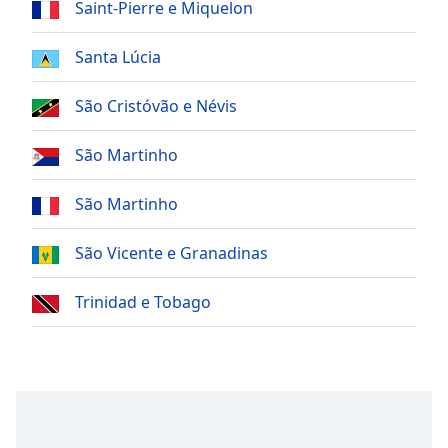
Saint-Pierre e Miquelon
Opacity
Santa Lúcia
Caption
Area
São Cristóvão e Névis
Background
Color
São Martinho
São Martinho
Opacity
São Vicente e Granadinas
Font
Size
Trinidad e Tobago
Text
Edge
Style
Font