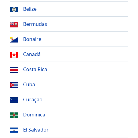
Time
-
-:-
Belize
1x
Bermudas
Playback
Rate
Bonaire
Chapters
Canadá
Chapters
Costa Rica
Descriptions
descriptions
Cuba
off
,
selected
Curaçao
Subtitles
Dominica
subtitles
settings
,
El Salvador
opens