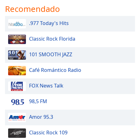
Recomendado
.977 Today's Hits
Classic Rock Florida
101 SMOOTH JAZZ
Café Romántico Radio
FOX News Talk
98,5 FM
Amor 95.3
Classic Rock 109