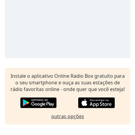
Family
Reset
Done
Close
Modal
Dialog
End
of
dialog
window.
Instale o aplicativo Online Radio Box gratuito para
o seu smartphone e ouça as suas estações de
rádio favoritas online - onde quer que você esteja!
outras opções