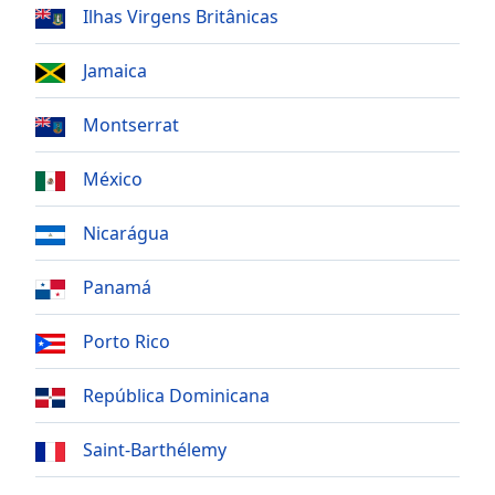
dialog
Ilhas Virgens Britânicas
window.
Escape
Jamaica
will
cancel
Montserrat
and
close
México
the
window.
Nicarágua
Text
Color
Panamá
Porto Rico
Opacity
República Dominicana
Text
Background
Saint-Barthélemy
Color