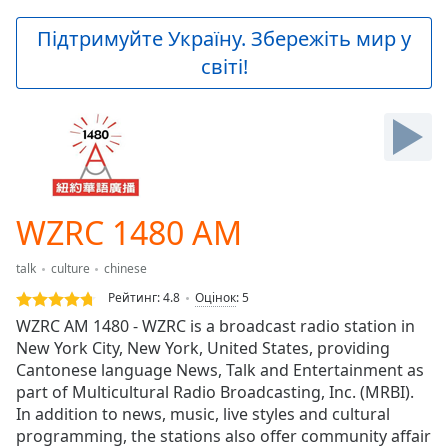
loading.
Play
Підтримуйте Україну. Збережіть мир у
Video
світі!
Play
Skip
Backward
Skip
Forward
Mute
Current
Time
0:00
WZRC 1480 AM
/
Duration
-:-
talk
culture
chinese
Loaded
:
0.00%
Рейтинг:
4.8
Оцінок
:
5
Stream
WZRC AM 1480 - WZRC is a broadcast radio station in
Type
LIVE
New York City, New York, United States, providing
Seek to
Cantonese language News, Talk and Entertainment as
live,
part of Multicultural Radio Broadcasting, Inc. (MRBI).
currently
In addition to news, music, live styles and cultural
behind
live
LIVE
programming, the stations also offer community affair