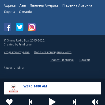
Африка
Азія
Північна Америка
Південна Америка
Європа
Океанія
© Online Radio Box, 2015-2026.
Created by
Final Level
Угода користувача
Політика конфіденційності
Зворотній зв’язок
Віджети
Радіостанціям
WZRC 1480 AM