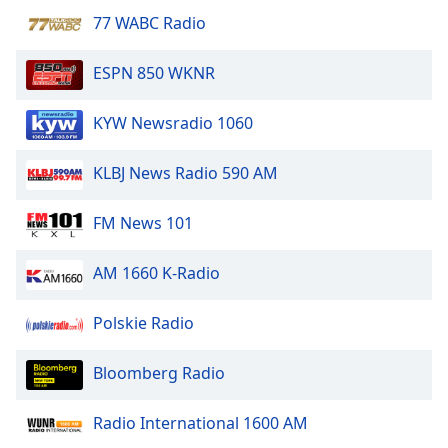
Font
77 WABC Radio
Family
ESPN 850 WKNR
Reset
KYW Newsradio 1060
Done
Close
Modal
KLBJ News Radio 590 AM
Dialog
End
of
FM News 101
dialog
window.
AM 1660 K-Radio
Polskie Radio
Bloomberg Radio
Radio International 1600 AM