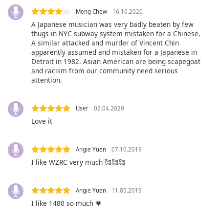
subtitles
Meng Chew
16.10.2020
settings
A Japanese musician was very badly beaten by few
dialog
thugs in NYC subway system mistaken for a Chinese.
subtitles
A similar attacked and murder of Vincent Chin
off
,
apparently assumed and mistaken for a Japanese in
Detroit in 1982. Asian American are being scapegoat
selected
and racism from our community need serious
attention.
Audio
Track
User
02.04.2020
Picture-
in-
Love it
Picture
Fullscreen
This
Angie Yuen
07.10.2019
is
I like WZRC very much 🥰🥰🥰
a
modal
window.
Angie Yuen
11.05.2019
I like 1480 so much 💗
Beginning