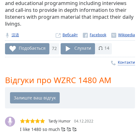
Remaining
and educational programming including interviews
Time
-
and call-ins to provide in depth information to their
-:-
listeners with program material that impact their daily
livings.
1x
汉语
Вебсайт
Playback
Rate
Подобається
72
Слухати
14
Chapters
Контакти
Chapters
Descriptions
Відгуки про WZRC 1480 AM
descriptions
off
,
selected
Subtitles
Tardy Humor
04.12.2022
subtitles
I like 1480 so much 🥰 🥰 🥰
settings
,
opens