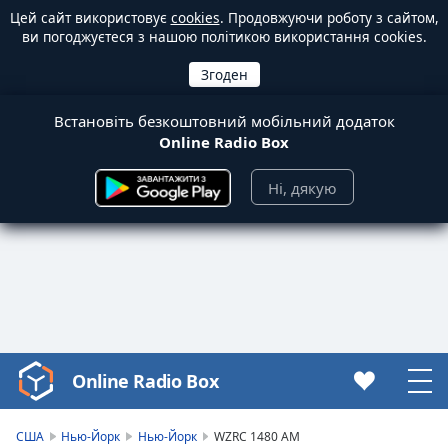
Цей сайт використовує
cookies
. Продовжуючи роботу з сайтом,
ви погоджуєтеся з нашою політикою використання cookies.
Встановіть безкоштовний мобільний додаток
Online Radio Box
Ні, дякую
Online Radio Box
Video
Player
is
США
Нью-Йорк
Нью-Йорк
WZRC 1480 AM