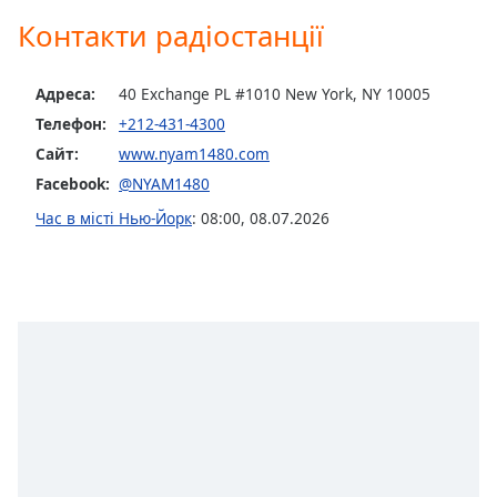
of
Контакти радіостанції
dialog
window.
Escape
Адреса:
40 Exchange PL #1010 New York, NY 10005
will
Телефон:
+212-431-4300
cancel
and
Сайт:
www.nyam1480.com
close
Facebook:
@NYAM1480
the
Час в місті Нью-Йорк
:
08:00
,
08.07.2026
window.
Text
Color
Opacity
Text
Background
Color