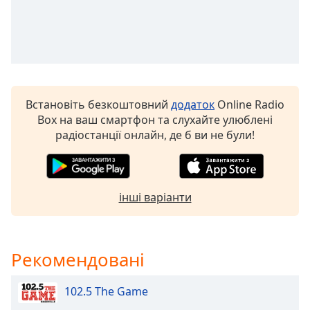
Opacity
Caption
Area
Background
Встановіть безкоштовний
додаток
Online Radio
Color
Box на ваш смартфон та слухайте улюблені
радіостанції онлайн, де б ви не були!
Opacity
Font
інші варіанти
Size
Text
Рекомендовані
Edge
Style
102.5 The Game