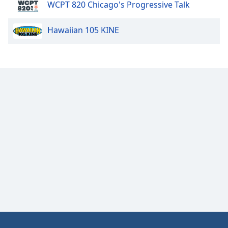
WCPT 820 Chicago's Progressive Talk
Opacity
Hawaiian 105 KINE
Caption
Area
Background
Color
Opacity
Font
Size
Text
Edge
Style