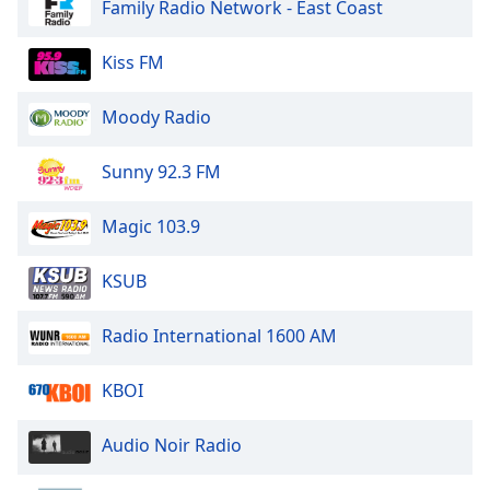
Family Radio Network - East Coast
of
dialog
window.
Kiss FM
Escape
will
Moody Radio
cancel
and
Sunny 92.3 FM
close
the
window.
Magic 103.9
Text
KSUB
Color
Radio International 1600 AM
Opacity
KBOI
Text
Audio Noir Radio
Background
Color