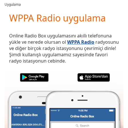
loading.
Uygulama
Play
Video
WPPA Radio uygulama
Play
Skip
Backward
Online Radio Box uygulamasını akıllı telefonuna
Skip
yükle ve nerede olursan ol
WPPA Radio
radyosunu
Forward
ve diğer birçok radyo istasyonunu çevrimiçi dinle!
Mute
Şimdi kullanışlı uygulamamız sayesinde favori
Current
radyo istasyonun cebinde.
Time
0:00
/
Duration
-:-
Loaded
:
0.00%
Stream
Type
LIVE
Seek to
live,
currently
behind
live
LIVE
AMERIKA BIRLEŞIK DEVLETLERI
FAVORILER