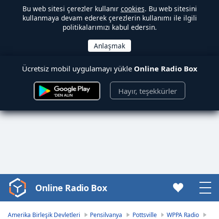
Bu web sitesi çerezler kullanır
cookies
. Bu web sitesini
kullanmaya devam ederek çerezlerin kullanımı ile ilgili
politikalarımızı kabul edersin.
Ücretsiz mobil uygulamayı yükle
Online Radio Box
Hayır, teşekkürler
Online Radio Box
Video
Player
is
Amerika Birleşik Devletleri
Pensilvanya
Pottsville
WPPA Radio