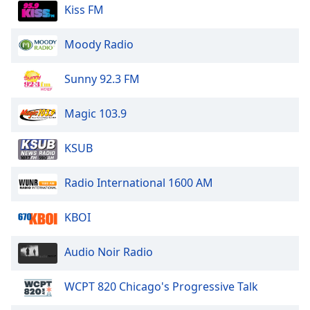
dialog
Kiss FM
window.
Escape
Moody Radio
will
cancel
Sunny 92.3 FM
and
close
Magic 103.9
the
window.
KSUB
Text
Color
Radio International 1600 AM
Opacity
KBOI
Audio Noir Radio
Text
Background
WCPT 820 Chicago's Progressive Talk
Color