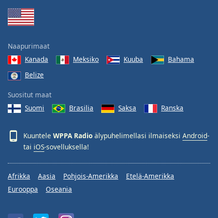
Family
Reset
Naapurimaat
Done
Kanada
Meksiko
Kuuba
Bahama
Close
Modal
Belize
Dialog
End
Suositut maat
of
dialog
Suomi
Brasilia
Saksa
Ranska
window.
Kuuntele
WPPA Radio
älypuhelimellasi ilmaiseksi
Android
-
tai
iOS
-sovelluksella!
Afrikka
Aasia
Pohjois-Amerikka
Etelä-Amerikka
Eurooppa
Oseania