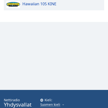
Hawaiian 105 KINE
Opacity
Caption
Area
Background
Color
Opacity
Font
Size
Text
Edge
Style
Nettiradio
Kieli:
Yhdysvallat
Suomen kieli
Font