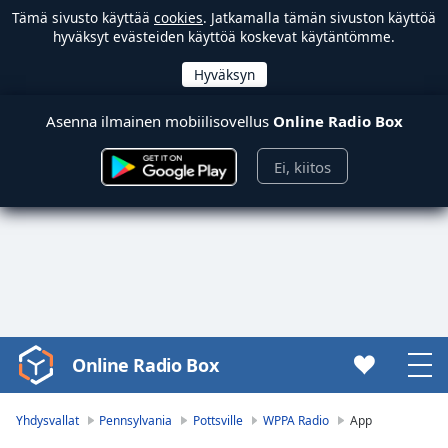
Tämä sivusto käyttää
cookies
. Jatkamalla tämän sivuston käyttöä
hyväksyt evästeiden käyttöä koskevat käytäntömme.
Asenna ilmainen mobiilisovellus
Online Radio Box
Ei, kiitos
Online Radio Box
Video
Player
is
Yhdysvallat
Pennsylvania
Pottsville
WPPA Radio
App
loading.