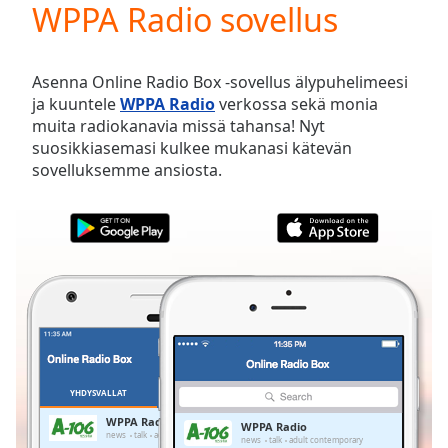
WPPA Radio sovellus
Play
Video
Play
Skip
Asenna Online Radio Box -sovellus älypuhelimeesi
Backward
ja kuuntele
WPPA Radio
verkossa sekä monia
Skip
muita radiokanavia missä tahansa! Nyt
Forward
suosikkiasemasi kulkee mukanasi kätevän
Mute
sovelluksemme ansiosta.
Current
Time
0:00
/
Duration
-:-
Loaded
:
0.00%
Stream
Type
LIVE
Seek to
live,
currently
YHDYSVALLAT
SUOSIKIT
behind
live
LIVE
WPPA Radio
WPPA Radio
Remaining
news
talk
adult contemporary
news
talk
adult contemporary