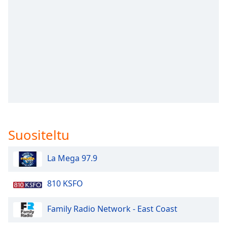
subtitles
settings
dialog
subtitles
off
,
selected
Audio
Track
Picture-
in-
Picture
Suositeltu
Fullscreen
This
is
La Mega 97.9
a
modal
810 KSFO
window.
Family Radio Network - East Coast
Beginning
of