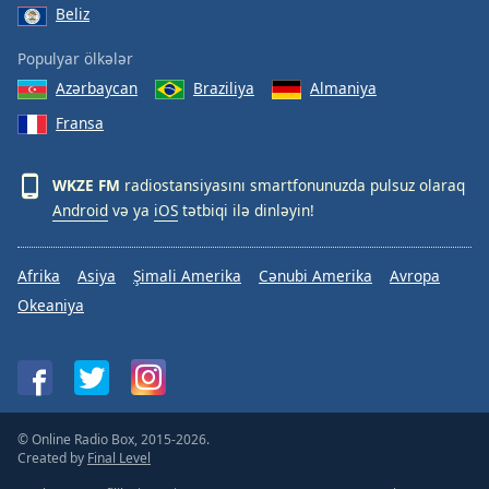
Beliz
Populyar ölkələr
Azərbaycan
Braziliya
Almaniya
Fransa
WKZE FM
radiostansiyasını smartfonunuzda pulsuz olaraq
Android
və ya
iOS
tətbiqi ilə dinləyin!
Afrika
Asiya
Şimali Amerika
Cənubi Amerika
Avropa
Okeaniya
© Online Radio Box, 2015-2026.
Created by
Final Level