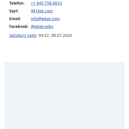
Telefon:
+1 845-758-9810
Sayt:
981kze.com
Opacity
Email:
info@wkze.com
Facebook:
@wkzeradio
Caption
Salisbury vaxtı
:
04:52
,
08.07.2026
Area
Background
Color
Opacity
Font
Size
Text
Edge
Style