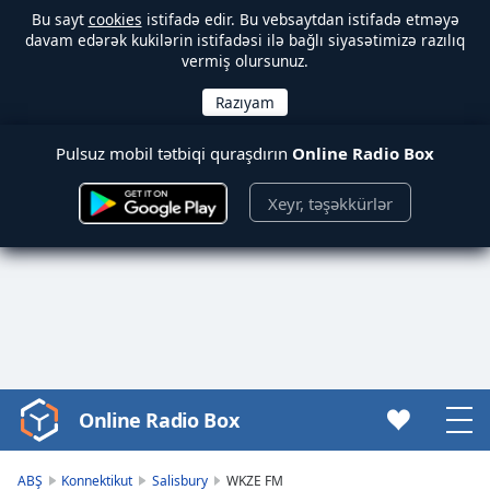
Bu sayt
cookies
istifadə edir. Bu vebsaytdan istifadə etməyə
davam edərək kukilərin istifadəsi ilə bağlı siyasətimizə razılıq
vermiş olursunuz.
Pulsuz mobil tətbiqi quraşdırın
Online Radio Box
Xeyr, təşəkkürlər
Online Radio Box
Video
Player
is
ABŞ
Konnektikut
Salisbury
WKZE FM