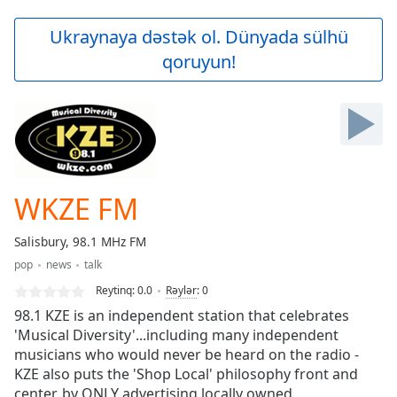
loading.
Play
Ukraynaya dəstək ol. Dünyada sülhü
Video
qoruyun!
Play
Skip
Backward
Skip
Forward
Mute
Current
Time
0:00
WKZE FM
/
Duration
-:-
Salisbury, 98.1 MHz FM
Loaded
:
pop
news
talk
0.00%
Stream
Reytinq:
0.0
Rəylər
:
0
Type
LIVE
98.1 KZE is an independent station that celebrates
Seek to
'Musical Diversity'...including many independent
live,
musicians who would never be heard on the radio -
currently
behind
KZE also puts the 'Shop Local' philosophy front and
live
LIVE
center, by ONLY advertising locally owned,