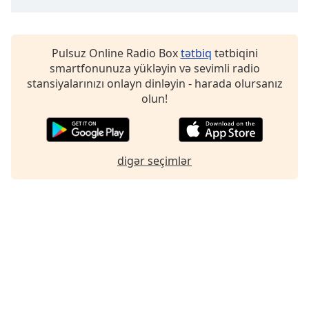
Font
Family
Pulsuz Online Radio Box
tətbiq
tətbiqini
smartfonunuza yükləyin və sevimli radio
Reset
stansiyalarınızı onlayn dinləyin - harada olursanız
Done
olun!
Close
Modal
Dialog
End
of
digər seçimlər
dialog
window.