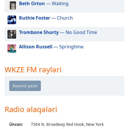
of
Beth Orton
— Waiting
dialog
window.
Ruthie Foster
— Church
Escape
will
Trombone Shorty
— No Good Time
cancel
and
Allison Russell
— Springtime
close
the
window.
WKZE FM rəyləri
Text
Color
Opacity
Radio əlaqələri
Text
Background
Ünvan:
7564 N. Broadway Red Hook, New York
Color