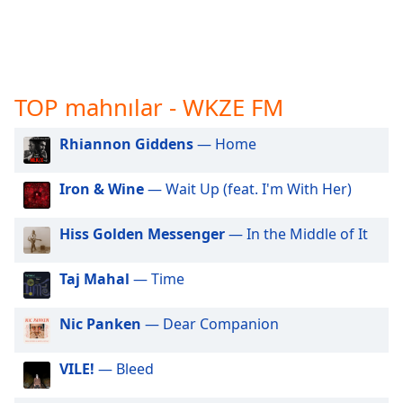
opens
subtitles
settings
dialog
subtitles
off
,
TOP mahnılar - WKZE FM
selected
Rhiannon Giddens
— Home
Audio
Track
Iron & Wine
— Wait Up (feat. I'm With Her)
Picture-
in-
Picture
Hiss Golden Messenger
— In the Middle of It
Fullscreen
This
Taj Mahal
— Time
is
a
Nic Panken
— Dear Companion
modal
window.
VILE!
— Bleed
Beginning