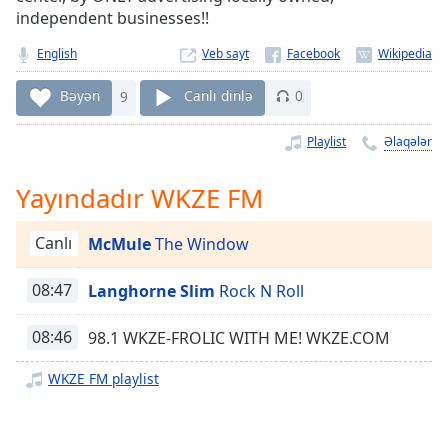
Remaining
independent businesses!!
Time
-
-:-
English
Veb sayt
1x
Bəyən
9
Canlı dinlə
0
Playback
Rate
Playlist
Əlaqələr
Chapters
Yayındadır WKZE FM
Chapters
Canlı
McMule
The Window
Descriptions
descriptions
08:47
Langhorne Slim
Rock N Roll
off
,
selected
08:46
98.1 WKZE-FROLIC WITH ME! WKZE.COM
Subtitles
WKZE FM playlist
subtitles
settings
,