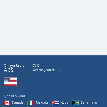
Onlayn Radio
Dil:
ABŞ
Azərbaycan dili
Qonşu ölkələr
Kanada
Meksika
Kuba
Bahamalar