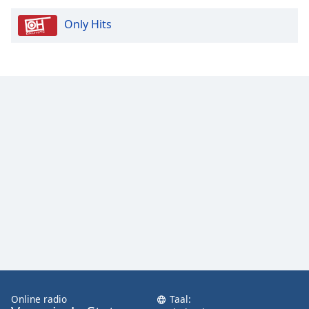
Only Hits
Opacity
Caption
Area
Background
Color
Opacity
Font
Size
Text
Edge
Style
Online radio
Taal: