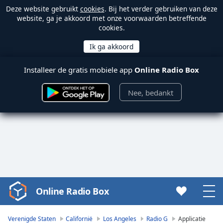
Deze website gebruikt
cookies
. Bij het verder gebruiken van deze
website, ga je akkoord met onze voorwaarden betreffende
cookies.
Installeer de gratis mobiele app
Online Radio Box
Nee, bedankt
Online Radio Box
Video
Player
is
Verenigde Staten
Californië
Los Angeles
Radio G
Applicatie