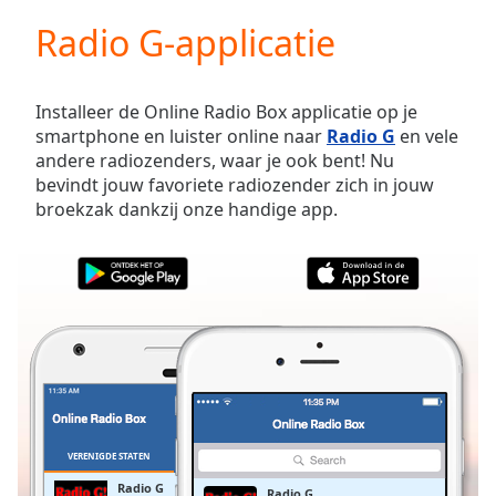
loading.
Radio G-applicatie
Play
Video
Play
Skip
Installeer de Online Radio Box applicatie op je
Backward
smartphone en luister online naar
Radio G
en vele
Skip
andere radiozenders, waar je ook bent! Nu
Forward
bevindt jouw favoriete radiozender zich in jouw
Mute
broekzak dankzij onze handige app.
Current
Time
0:00
/
Duration
-:-
Loaded
:
0.00%
Stream
Type
LIVE
Seek to
live,
currently
VERENIGDE STATEN
FAVORIETEN
behind
live
LIVE
Radio G
Radio G