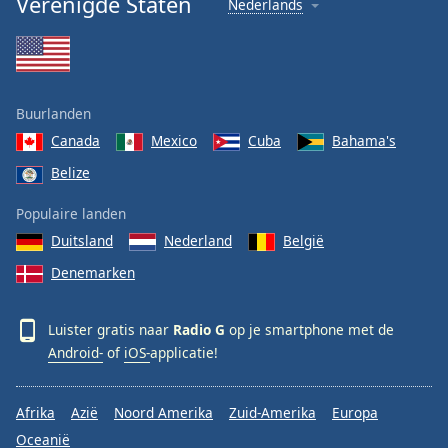
Verenigde Staten
Nederlands
Font
Family
Reset
Buurlanden
Done
Canada
Mexico
Cuba
Bahama's
Close
Modal
Belize
Dialog
End
Populaire landen
of
dialog
Duitsland
Nederland
België
window.
Denemarken
Luister gratis naar
Radio G
op je smartphone met de
Android-
of
iOS-
applicatie!
Afrika
Azië
Noord Amerika
Zuid-Amerika
Europa
Oceanië