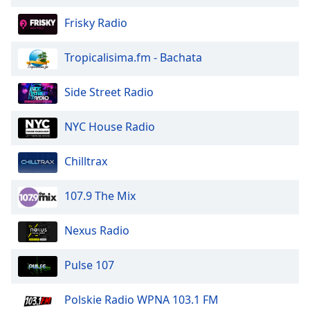
of
dialog
Frisky Radio
window.
Escape
Tropicalisima.fm - Bachata
will
cancel
Side Street Radio
and
close
NYC House Radio
the
window.
Chilltrax
Text
Color
107.9 The Mix
Opacity
Nexus Radio
Pulse 107
Text
Background
Polskie Radio WPNA 103.1 FM
Color