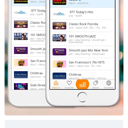
Remaining
dance
electronic
dance
electronic
Time
-
.977 Today's Hits
.977 Today's Hits
-:-
pop
top40
pop
top40
Classic Rock Florida
Classic Rock Florida
1x
rock
classic rock
80s
70s
60s
rock
classic rock
80s
70s
60s
Playback
101 SMOOTH JAZZ
101 SMOOTH JAZZ
Rate
jazz
easy listening
smooth jazz
jazz
easy listening
smooth jazz
instrumental
instrumental
Chapters
Smooth Jazz Mix New York
Smooth Jazz Mix New York
jazz
easy listening
smooth jazz
jazz
easy listening
smooth jazz
Chapters
San Francisco's 70s HITS
San Francisco's 70s HITS
disco
classic rock
70s
hits
disco
classic rock
70s
hits
Descriptions
Chilltrax
Chilltrax
electronic
downtempo
chill-out
electronic
downtempo
chill-out
descriptions
Side Street Radio
off
,
Side Street Radio
dance
electronic
trance
house
dance
electronic
trance
house
progressive house
club
selected
progressive house
club
FOX News Talk
FOX News Talk
news
talk
Subtitles
news
talk
subtitles
settings
,