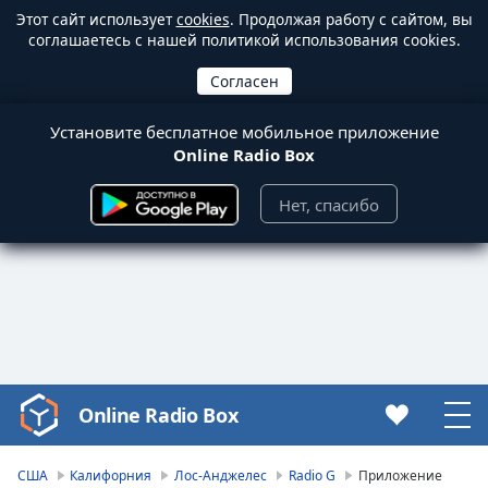
Этот сайт использует
cookies
. Продолжая работу с сайтом, вы
соглашаетесь с нашей политикой использования cookies.
Установите бесплатное мобильное приложение
Online Radio Box
Нет, спасибо
Online Radio Box
Video
Player
is
США
Калифорния
Лос-Анджелес
Radio G
Приложение