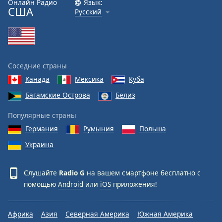
Онлайн Радио
Язык:
Font
США
Русский
Family
Reset
Done
Соседние страны
Close
Modal
Канада
Мексика
Куба
Dialog
Багамские Острова
Белиз
End
of
Популярные страны
dialog
window.
Германия
Румыния
Польша
Украина
Слушайте
Radio G
на вашем смартфоне бесплатно с
помощью
Android
или
iOS
приложения!
Африка
Азия
Северная Америка
Южная Америка