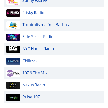
Sunny 92.3 FM
of
dialog
window.
Frisky Radio
Escape
will
Tropicalisima.fm - Bachata
cancel
and
Side Street Radio
close
the
NYC House Radio
window.
Text
Chilltrax
Color
107.9 The Mix
Opacity
Nexus Radio
Text
Pulse 107
Background
Color