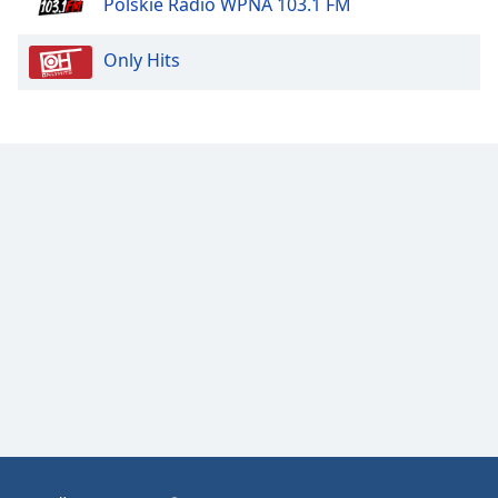
Polskie Radio WPNA 103.1 FM
Opacity
Only Hits
Caption
Area
Background
Color
Opacity
Font
Size
Text
Edge
Style