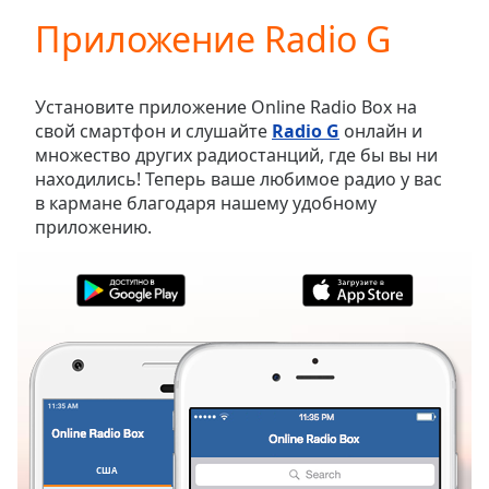
loading.
Приложение Radio G
Play
Video
Play
Skip
Установите приложение Online Radio Box на
Backward
свой смартфон и слушайте
Radio G
онлайн и
Skip
множество других радиостанций, где бы вы ни
Forward
находились! Теперь ваше любимое радио у вас
Mute
в кармане благодаря нашему удобному
Current
приложению.
Time
0:00
/
Duration
-:-
Loaded
:
0.00%
Stream
Type
LIVE
Seek to
live,
currently
behind
live
LIVE
США
ИЗБРАННОЕ