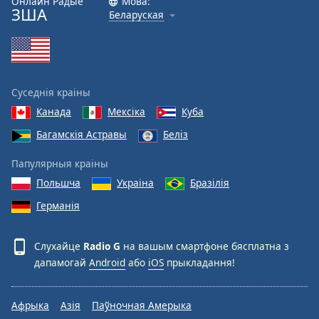
Онлайн Радыё
Мова:
ЗША
Беларуская
Font
Family
Reset
Суседнія краіны
Done
Канада
Мексіка
Куба
Close
Modal
Багамскія Астравы
Беліз
Dialog
End
Папулярныя краіны
of
dialog
Польшча
Украіна
Бразілія
window.
Германія
Слухайце
Radio G
на вашым смартфоне бясплатна з
дапамогай
Android
або
iOS
прыкладання!
Афрыка
Азія
Паўночная Амерыка