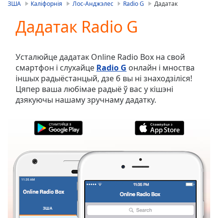
is
ЗША
Каліфорнія
Лос-Анджэлес
Radio G
Дадатак
loading.
Дадатак Radio G
Play
Video
Play
Skip
Усталюйце дадатак Online Radio Box на свой
Backward
смартфон і слухайце
Radio G
онлайн і мноства
Skip
іншых радыёстанцый, дзе б вы ні знаходзіліся!
Forward
Цяпер ваша любімае радыё ў вас у кішэні
Mute
дзякуючы нашаму зручнаму дадатку.
Current
Time
0:00
/
Duration
-:-
Loaded
:
0.00%
Stream
Type
LIVE
Seek to
live,
currently
ЗША
ВЫБРАНАЕ
behind
live
LIVE