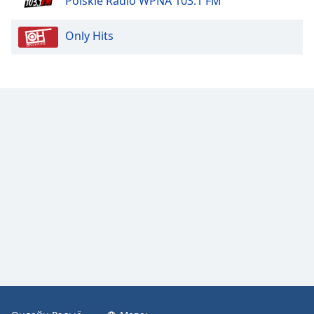
Polskie Radio WPNA 103.1 FM
Color
Only Hits
Opacity
Caption
Area
Background
Color
Opacity
Font
Size
Text
Edge
Style