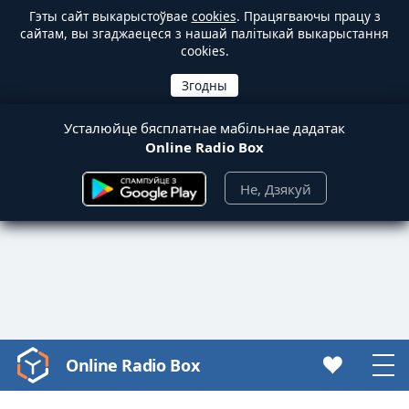
Гэты сайт выкарыстоўвае
cookies
. Працягваючы працу з
сайтам, вы згаджаецеся з нашай палітыкай выкарыстання
cookies.
Усталюйце бясплатнае мабільнае дадатак
Online Radio Box
Не, Дзякуй
Online Radio Box
Video
Player