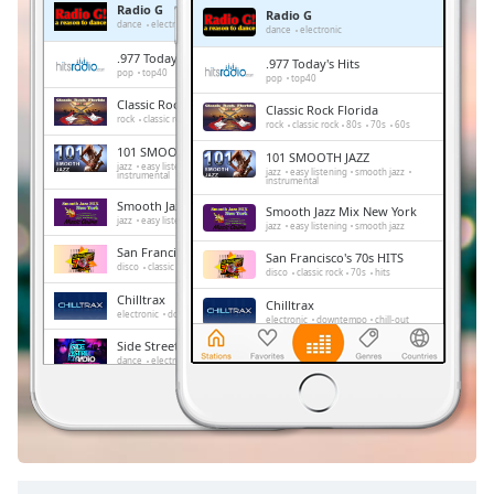
Radio G
Radio G
Remaining
dance
electronic
dance
electronic
Time
-
.977 Today's Hits
.977 Today's Hits
-:-
pop
top40
pop
top40
Classic Rock Florida
Classic Rock Florida
1x
rock
classic rock
80s
70s
60s
rock
classic rock
80s
70s
60s
Playback
101 SMOOTH JAZZ
101 SMOOTH JAZZ
Rate
jazz
easy listening
smooth jazz
jazz
easy listening
smooth jazz
instrumental
instrumental
Chapters
Smooth Jazz Mix New York
Smooth Jazz Mix New York
jazz
easy listening
smooth jazz
jazz
easy listening
smooth jazz
Chapters
San Francisco's 70s HITS
San Francisco's 70s HITS
disco
classic rock
70s
hits
disco
classic rock
70s
hits
Descriptions
Chilltrax
Chilltrax
electronic
downtempo
chill-out
electronic
downtempo
chill-out
descriptions
Side Street Radio
off
,
Side Street Radio
dance
electronic
trance
house
dance
electronic
trance
house
progressive house
club
selected
progressive house
club
FOX News Talk
FOX News Talk
news
talk
Subtitles
news
talk
subtitles
settings
,