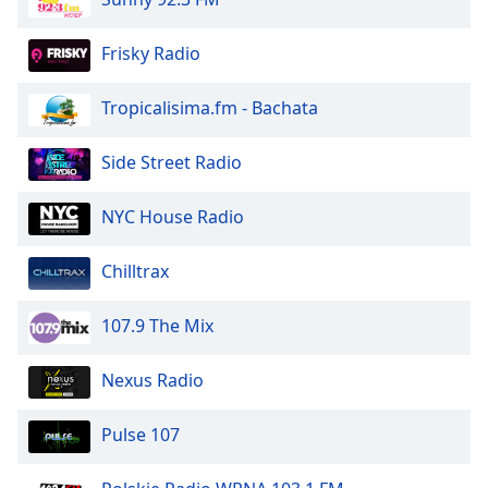
Beginning
of
dialog
Frisky Radio
window.
Escape
Tropicalisima.fm - Bachata
will
cancel
Side Street Radio
and
close
NYC House Radio
the
window.
Chilltrax
Text
Color
107.9 The Mix
Opacity
Nexus Radio
Pulse 107
Text
Background