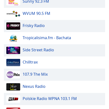
Sunny 92.3 FM
of
dialog
window.
WVUM 90.5 FM
Escape
will
Frisky Radio
cancel
and
Tropicalisima.fm - Bachata
close
the
Side Street Radio
window.
Text
Chilltrax
Color
107.9 The Mix
Opacity
Nexus Radio
Text
Polskie Radio WPNA 103.1 FM
Background
Color