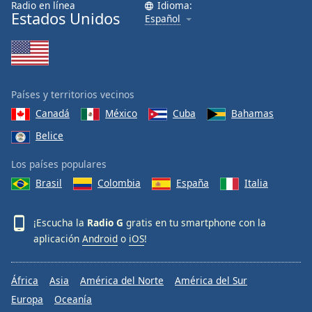
Radio en línea
Idioma:
Font
Estados Unidos
Español
Family
Reset
Done
Países y territorios vecinos
Close
Modal
Canadá
México
Cuba
Bahamas
Dialog
Belice
End
of
Los países populares
dialog
window.
Brasil
Colombia
España
Italia
¡Escucha la
Radio G
gratis en tu smartphone con la
aplicación
Android
o
iOS
!
África
Asia
América del Norte
América del Sur
Europa
Oceanía