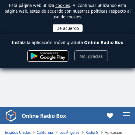
Esta página web utiliza
cookies
. Al continuar utilizando esta
página web, estás de acuerdo con nuestras políticas respecto al
uso de cookies.
Instala la aplicación móvil gratuita
Online Radio Box
No, gracias
Online Radio Box
Video
Player
is
Estados Unidos
California
Los Ángeles
Radio G
Aplicación