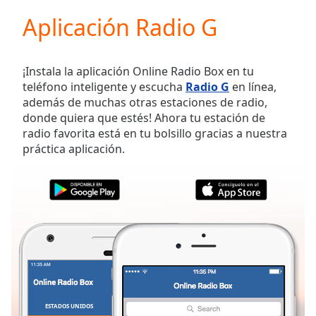
loading.
Aplicación Radio G
Play
Video
Play
Skip
¡Instala la aplicación Online Radio Box en tu
Backward
teléfono inteligente y escucha
Radio G
en línea,
Skip
además de muchas otras estaciones de radio,
Forward
donde quiera que estés! Ahora tu estación de
Mute
radio favorita está en tu bolsillo gracias a nuestra
Current
práctica aplicación.
Time
0:00
/
Duration
-:-
Loaded
:
0.00%
Stream
Type
LIVE
Seek to
live,
currently
behind
live
LIVE
ESTADOS UNIDOS
FAVORITOS