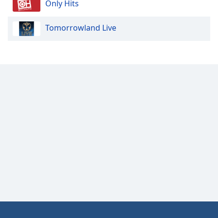
Only Hits
Opacity
Tomorrowland Live
Caption
Area
Background
Color
Opacity
Font
Size
Text
Edge
Style