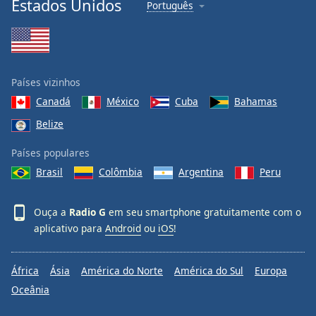
Estados Unidos
Português
Family
Reset
Done
Países vizinhos
Close
Modal
Canadá
México
Cuba
Bahamas
Dialog
Belize
End
of
Países populares
dialog
window.
Brasil
Colômbia
Argentina
Peru
Ouça a
Radio G
em seu smartphone gratuitamente com o
aplicativo para
Android
ou
iOS
!
África
Ásia
América do Norte
América do Sul
Europa
Oceânia