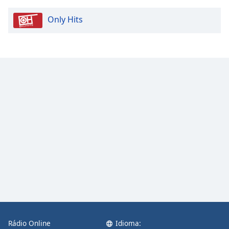
Opacity
Only Hits
Caption
Area
Background
Color
Opacity
Font
Size
Text
Edge
Style
Rádio Online
Idioma:
Font