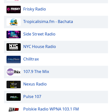
dialog
window.
Frisky Radio
Escape
will
Tropicalisima.fm - Bachata
cancel
and
Side Street Radio
close
the
NYC House Radio
window.
Text
Chilltrax
Color
107.9 The Mix
Opacity
Nexus Radio
Text
Pulse 107
Background
Color
Polskie Radio WPNA 103.1 FM