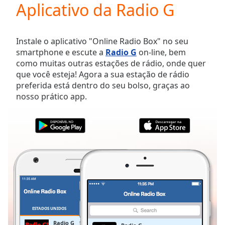
Aplicativo da Radio G
Play
Video
Play
Skip
Instale o aplicativo "Online Radio Box" no seu
Backward
smartphone e escute a
Radio G
on-line, bem
Skip
como muitas outras estações de rádio, onde quer
Forward
que você esteja! Agora a sua estação de rádio
Mute
preferida está dentro do seu bolso, graças ao
Current
nosso prático app.
Time
0:00
/
Duration
-:-
Loaded
:
0.00%
Stream
Type
LIVE
Seek to
live,
currently
behind
live
LIVE
ESTADOS UNIDOS
FAVORITOS
Remaining
Radio G