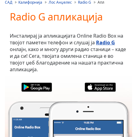
is
САД
Калифорнија
Лос Анџелес
Radio G
Апл
loading.
Radio G апликација
Play
Video
Play
Skip
Инсталирај ја апликацијата Online Radio Box на
Backward
твојот паметен телефон и слушај ја
Radio G
Skip
онлајн, како и многу други радио станици – каде
Forward
и да си! Сега, твојата омилена станица е во
Mute
твојот џеб благодарение на нашата практична
Current
апликација.
Time
0:00
/
Duration
-:-
Loaded
:
0.00%
Stream
Type
LIVE
Seek to
live,
currently
behind
live
LIVE