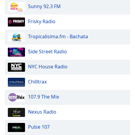
Beginning
Sunny 92.3 FM
of
dialog
window.
Frisky Radio
Escape
will
Tropicalisima.fm - Bachata
cancel
and
Side Street Radio
close
the
NYC House Radio
window.
Text
Chilltrax
Color
107.9 The Mix
Opacity
Nexus Radio
Text
Pulse 107
Background