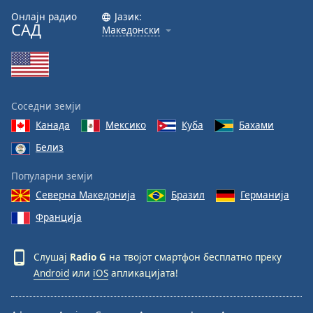
Онлајн радио
Јазик:
Font
САД
Македонски
Family
Reset
Done
Соседни земји
Close
Modal
Канада
Мексико
Куба
Бахами
Dialog
Белиз
End
of
Популарни земји
dialog
window.
Северна Македонија
Бразил
Германија
Франција
Слушај
Radio G
на твојот смартфон бесплатно преку
Android
или
iOS
апликацијата!