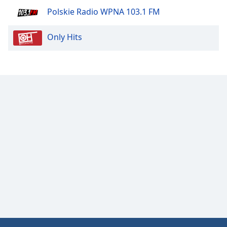
Color
Polskie Radio WPNA 103.1 FM
Opacity
Only Hits
Caption
Area
Background
Color
Opacity
Font
Size
Text
Edge
Style