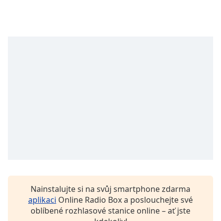
opens
subtitles
settings
dialog
subtitles
off
,
selected
Audio
Track
Picture-
in-
Picture
Fullscreen
This
is
a
modal
Nainstalujte si na svůj smartphone zdarma
window.
aplikaci
Online Radio Box a poslouchejte své
oblíbené rozhlasové stanice online – ať jste