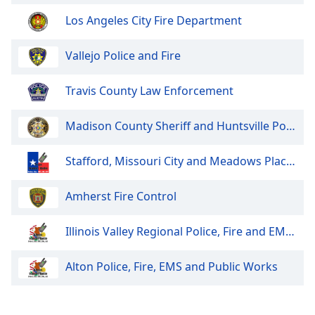
Color
Los Angeles City Fire Department
Opacity
Vallejo Police and Fire
Caption
Travis County Law Enforcement
Area
Background
Madison County Sheriff and Huntsville Police
Color
Stafford, Missouri City and Meadows Place Police and Fire
Opacity
Amherst Fire Control
Font
Size
Illinois Valley Regional Police, Fire and EMS Dispatch
Alton Police, Fire, EMS and Public Works
Text
Edge
Style