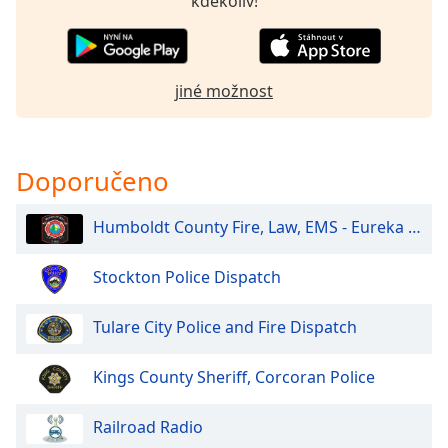
kdekoliv!
Beginning
of
dialog
window.
Escape
jiné možnost
will
cancel
and
Doporučeno
close
the
window.
Humboldt County Fire, Law, EMS - Eureka and North
Text
Stockton Police Dispatch
Color
Tulare City Police and Fire Dispatch
Opacity
Kings County Sheriff, Corcoran Police
Text
Railroad Radio
Background