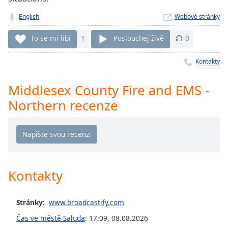
Remaining
English
Webové stránky
Time
-
-:-
To se mi líbí
1
Poslouchej živě
0
1x
Kontakty
Playback
Rate
Middlesex County Fire and EMS -
Chapters
Northern recenze
Chapters
Descriptions
descriptions
off
,
Kontakty
selected
Subtitles
Stránky:
www.broadcastify.com
subtitles
Čas ve městě Saluda
:
17:09
,
08.08.2026
settings
,