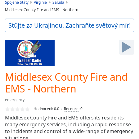
is
Spojené Státy
Virginie
Saluda
loading.
Middlesex County Fire and EMS - Northern
Play
Video
Stůjte za Ukrajinou. Zachraňte světový mír!
Play
Skip
Backward
Skip
Forward
Mute
Current
Time
0:00
Middlesex County Fire and
/
Duration
-:-
EMS - Northern
Loaded
:
0.00%
emergency
Stream
Hodnocení:
0.0
Recenze
:
0
Type
LIVE
Middlesex County Fire and EMS offers its residents
Seek to
many emergency services, including a rapid response
live,
currently
to incidents and control of a wide-range of emergency
behind
situations.
live
LIVE