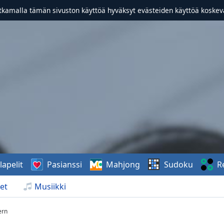
atkamalla tämän sivuston käyttöä hyväksyt evästeiden käyttöä koske
lapelit
Pasianssi
Mahjong
Sudoku
R
et
Musiikki
ern