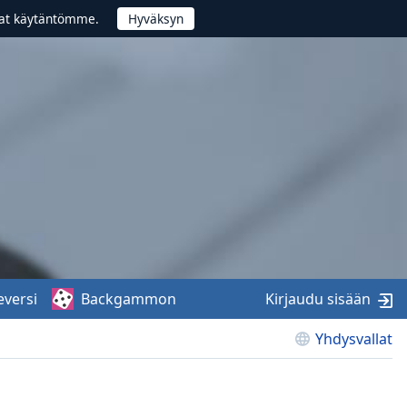
vat käytäntömme.
eversi
Backgammon
Kirjaudu sisään
Yhdysvallat