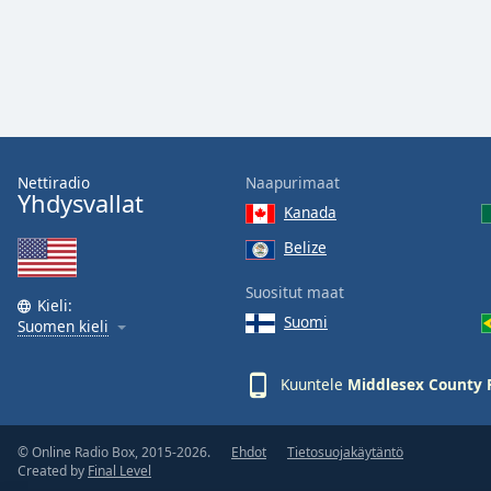
Audio
Track
Picture-
in-
Picture
Fullscreen
This
is
Nettiradio
Naapurimaat
a
Yhdysvallat
Kanada
modal
window.
Belize
Suositut maat
Beginning
Kieli:
of
Suomi
Suomen kieli
dialog
window.
Kuuntele
Middlesex County F
Escape
will
cancel
© Online Radio Box, 2015-2026.
Ehdot
Tietosuojakäytäntö
and
Created by
Final Level
close