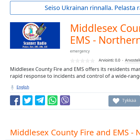
Current
Seiso Ukrainan rinnalla. Pelasta
Time
0:00
/
Duration
-:-
Middlesex Coun
Loaded
:
0.00%
EMS - Norther
0:00
Stream
emergency
Type
LIVE
Arviointi:
0.0
Arvostel
Seek to
Middlesex County Fire and EMS offers its residents ma
live,
currently
rapid response to incidents and control of a wide-rang
behind
live
LIVE
English
Remaining
Time
-
Tykkää
-:-
1x
Playback
Middlesex County Fire and EMS - 
Rate