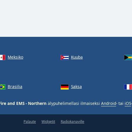
Meksiko
Kuuba
Brasilia
Saksa
ire and EMS - Northern
älypuhelimellasi ilmaiseksi
Android
- tai
iOS
Palaute
Widgetit
Radiokanaville