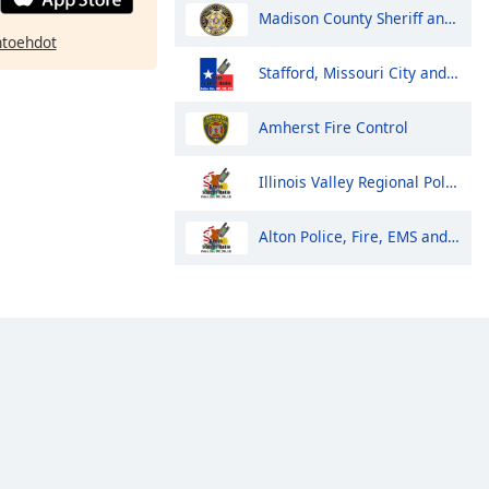
Madison County Sheriff and Huntsville Police
htoehdot
Stafford, Missouri City and Meadows Place Police and Fire
Amherst Fire Control
Illinois Valley Regional Police, Fire and EMS Dispatch
Alton Police, Fire, EMS and Public Works