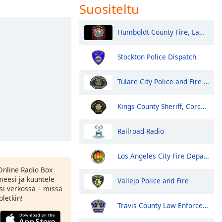
Suositeltu
Humboldt County Fire, Law, EMS - Eureka and North
Stockton Police Dispatch
Tulare City Police and Fire Dispatch
Kings County Sheriff, Corcoran Police
Railroad Radio
Los Angeles City Fire Department
Online Radio Box
eesi ja kuuntele
Vallejo Police and Fire
si verkossa – missä
oletkin!
Travis County Law Enforcement