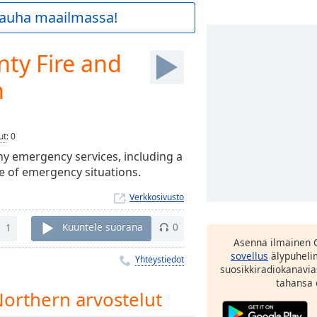
 rauha maailmassa!
ty Fire and
n
ut
:
0
ny emergency services, including a
e of emergency situations.
Verkkosivusto
1
Kuuntele suorana
0
Asenna ilmainen 
sovellus
älypuhelim
Yhteystiedot
suosikkiradiokanavia
tahansa 
Northern arvostelut