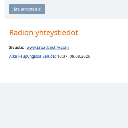
Chapters
Chapters
Descriptions
Radion yhteystiedot
descriptions
off
,
selected
Sivusto:
www.broadcastify.com
Aika kaupungissa Saluda
:
10:37
,
08.08.2026
Subtitles
subtitles
settings
,
opens
subtitles
settings
dialog
subtitles
off
,
selected