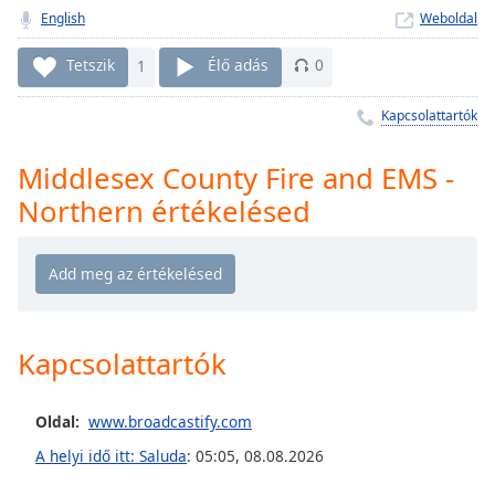
Remaining
English
Weboldal
Time
-
-:-
Tetszik
1
Élő adás
0
1x
Kapcsolattartók
Playback
Rate
Middlesex County Fire and EMS -
Chapters
Northern értékelésed
Chapters
Descriptions
descriptions
off
,
Kapcsolattartók
selected
Subtitles
Oldal:
www.broadcastify.com
subtitles
A helyi idő itt: Saluda
:
05:05
,
08.08.2026
settings
,