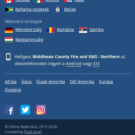
Bahama-szigetek
Belize
Népszerű országok
Németország
Románia
Szerbia
Magyarország
Hallgass
Middlesex County Fire and EMS - Northern
az
okostelefonodon ingyen a
Android
vagy
iOS
Afrika
Ázsia
Észak Amerika
Dél Amerika
Európa
Óceánia
© Online Radio Box, 2015-2026.
Created by
Final Level