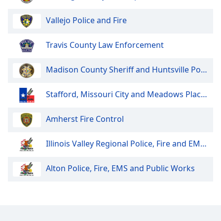
Vallejo Police and Fire
Opacity
Travis County Law Enforcement
Caption
Area
Madison County Sheriff and Huntsville Police
Background
Color
Stafford, Missouri City and Meadows Place Police and Fire
Opacity
Amherst Fire Control
Font
Illinois Valley Regional Police, Fire and EMS Dispatch
Size
Alton Police, Fire, EMS and Public Works
Text
Edge
Style