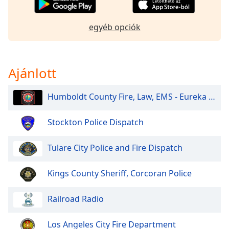
of
dialog
window.
egyéb opciók
Escape
will
cancel
Ajánlott
and
close
the
Humboldt County Fire, Law, EMS - Eureka and North
window.
Stockton Police Dispatch
Text
Color
Tulare City Police and Fire Dispatch
Opacity
Kings County Sheriff, Corcoran Police
Railroad Radio
Text
Background
Color
Los Angeles City Fire Department