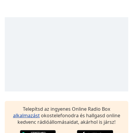
opens
subtitles
settings
dialog
subtitles
off
,
selected
Audio
Track
Picture-
in-
Picture
Fullscreen
This
is
a
modal
Telepítsd az ingyenes Online Radio Box
window.
alkalmazást
okostelefonodra és hallgasd online
kedvenc rádióállomásaidat, akárhol is jársz!
Beginning