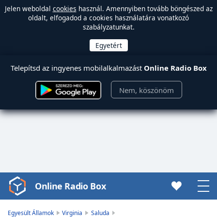
Jelen weboldal
cookies
használ. Amennyiben tovább böngészed az
oldalt, elfogadod a cookies használatára vonatkozó
szabályzatunkat.
Telepítsd az ingyenes mobilalkalmazást
Online Radio Box
Nem, köszönöm
Online Radio Box
Video
Player
is
Egyesült Államok
Virginia
Saluda