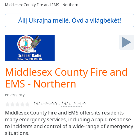
loading.
Middlesex County Fire and EMS - Northern
Play
Video
Állj Ukrajna mellé. Óvd a világbékét!
Play
Skip
Backward
Skip
Forward
Mute
Current
Time
0:00
Middlesex County Fire and
/
Duration
-:-
EMS - Northern
Loaded
:
0.00%
emergency
Stream
Értékelés:
0.0
Értékelések
:
0
Type
LIVE
Middlesex County Fire and EMS offers its residents
Seek to
many emergency services, including a rapid response
live,
currently
to incidents and control of a wide-range of emergency
behind
situations.
live
LIVE