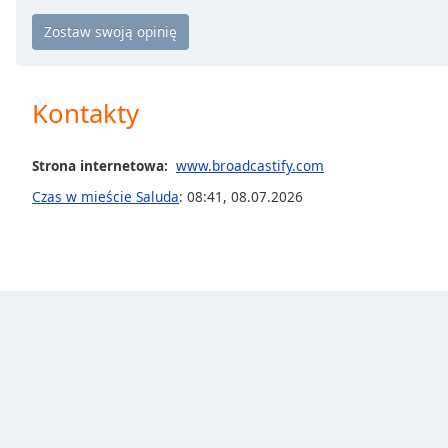
Chapters
Chapters
Descriptions
Kontakty
descriptions
off
,
selected
Strona internetowa:
www.broadcastify.com
Czas w mieście Saluda
:
08:41
,
08.07.2026
Subtitles
subtitles
settings
,
opens
subtitles
settings
dialog
subtitles
off
,
selected