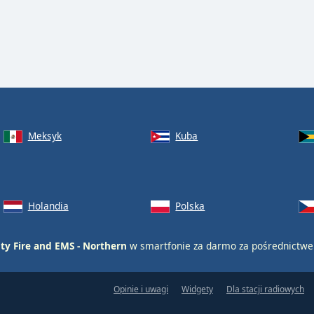
Meksyk
Kuba
Holandia
Polska
ty Fire and EMS - Northern
w smartfonie za darmo za pośrednictwe
Opinie i uwagi
Widgety
Dla stacji radiowych