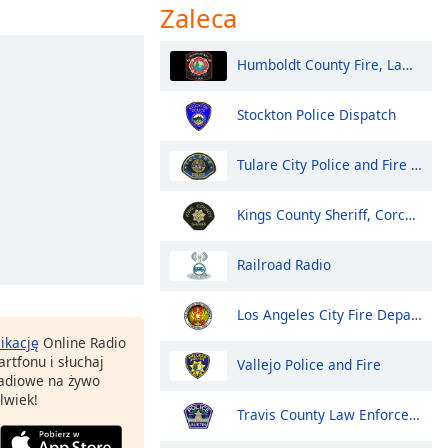
Zaleca
Humboldt County Fire, Law, EMS - Eureka and North
Stockton Police Dispatch
Tulare City Police and Fire Dispatch
Kings County Sheriff, Corcoran Police
Railroad Radio
Los Angeles City Fire Department
likację
Online Radio
rtfonu i słuchaj
Vallejo Police and Fire
 radiowe na żywo
lwiek!
Travis County Law Enforcement