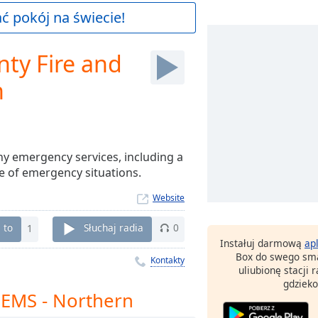
 pokój na świecie!
ty Fire and
n
ny emergency services, including a
e of emergency situations.
Website
 to
1
Słuchaj radia
0
Instałuj darmową
ap
Box do swego sma
Kontakty
uliubionę stacji
gdzieko
 EMS - Northern