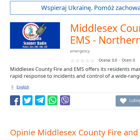
Current
Wspieraj Ukrainę. Pomóż zachować
Time
0:00
/
Duration
-:-
Middlesex Coun
Loaded
:
0.00%
EMS - Norther
0:00
Stream
emergency
Type
LIVE
Ocena:
0.0
Ocen
:
0
Seek to
Middlesex County Fire and EMS offers its residents ma
live,
currently
rapid response to incidents and control of a wide-rang
behind
live
LIVE
English
Remaining
Time
-
Lubię
-:-
1x
Playback
Opinie Middlesex County Fire and
Rate