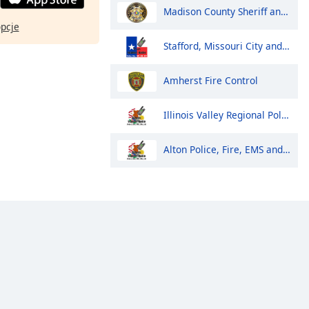
Madison County Sheriff and Huntsville Police
opcje
Stafford, Missouri City and Meadows Place Police and Fire
Amherst Fire Control
Illinois Valley Regional Police, Fire and EMS Dispatch
Alton Police, Fire, EMS and Public Works