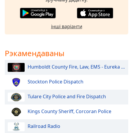
Beginning
of
dialog
window.
інші варіанти
Escape
will
cancel
and
Рэкамендаваны
close
the
window.
Humboldt County Fire, Law, EMS - Eureka and North
Text
Stockton Police Dispatch
Color
Tulare City Police and Fire Dispatch
Opacity
Kings County Sheriff, Corcoran Police
Text
Railroad Radio
Background