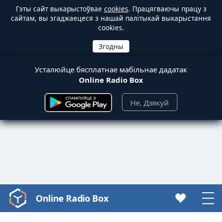
Гэты сайт выкарыстоўвае
cookies
. Працягваючы працу з
сайтам, вы згаджаецеся з нашай палітыкай выкарыстання
cookies.
Усталюйце бясплатнае мабільнае дадатак
Online Radio Box
Не, Дзякуй
Online Radio Box
Video
Player