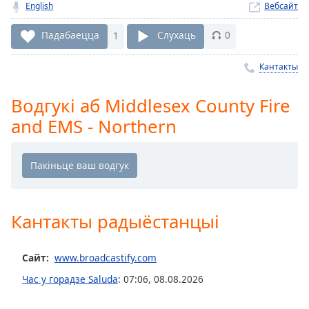
English
Вебсайт
Remaining
Time
-
Падабаецца
1
Слухаць
0
-:-
Кантакты
1x
Playback
Водгукі аб Middlesex County Fire
Rate
and EMS - Northern
Chapters
Chapters
Descriptions
descriptions
Кантакты радыёстанцыі
off
,
selected
Сайт:
www.broadcastify.com
Subtitles
Час у горадзе Saluda
:
07:06
,
08.08.2026
subtitles
settings
,