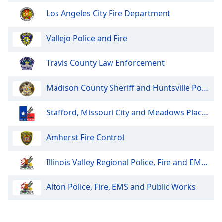
Color
Los Angeles City Fire Department
Opacity
Vallejo Police and Fire
Caption
Travis County Law Enforcement
Area
Background
Madison County Sheriff and Huntsville Police
Color
Stafford, Missouri City and Meadows Place Police and Fire
Opacity
Amherst Fire Control
Font
Size
Illinois Valley Regional Police, Fire and EMS Dispatch
Alton Police, Fire, EMS and Public Works
Text
Edge
Style