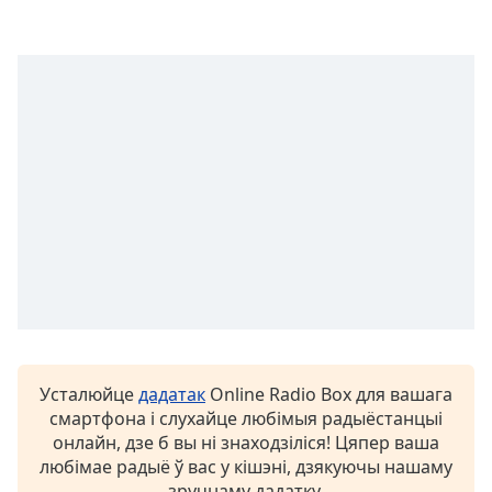
opens
subtitles
settings
dialog
subtitles
off
,
selected
Audio
Track
Picture-
in-
Picture
Fullscreen
This
is
Усталюйце
дадатак
Online Radio Box для вашага
a
смартфона і слухайце любімыя радыёстанцыі
modal
онлайн, дзе б вы ні знаходзіліся! Цяпер ваша
window.
любімае радыё ў вас у кішэні, дзякуючы нашаму
зручнаму дадатку.