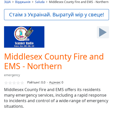
is
ЗША
Вірджынія
Saluda
Middlesex County Fire and EMS - Northern
loading.
Play
Стаім з Украінай. Выратуй мір у свеце!
Video
Play
Skip
Backward
Skip
Forward
Mute
Current
Middlesex County Fire and
Time
0:00
EMS - Northern
/
Duration
-:-
Loaded
:
emergency
0.00%
Рэйтынг:
0.0
Ацэнак
:
0
Stream
Middlesex County Fire and EMS offers its residents
Type
LIVE
many emergency services, including a rapid response
Seek to
to incidents and control of a wide-range of emergency
live,
currently
situations.
behind
live
LIVE