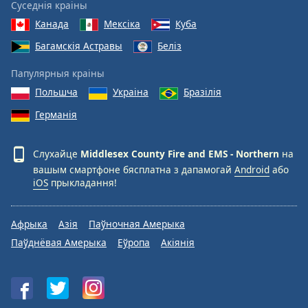
Суседнія краіны
Канада
Мексіка
Куба
Багамскія Астравы
Беліз
Папулярныя краіны
Польшча
Украіна
Бразілія
Германія
Слухайце
Middlesex County Fire and EMS - Northern
на
вашым смартфоне бясплатна з дапамогай
Android
або
iOS
прыкладання!
Афрыка
Азія
Паўночная Амерыка
Паўднёвая Амерыка
Еўропа
Акіянія