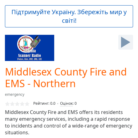
loading.
Play
Підтримуйте Україну. Збережіть мир у
Video
світі!
Play
Skip
Backward
Skip
Forward
Mute
Current
Time
0:00
Middlesex County Fire and
/
Duration
-:-
EMS - Northern
Loaded
:
0.00%
emergency
Stream
Рейтинг:
0.0
Оцінок
:
0
Type
LIVE
Middlesex County Fire and EMS offers its residents
Seek to
live,
many emergency services, including a rapid response
currently
to incidents and control of a wide-range of emergency
behind
live
situations.
LIVE