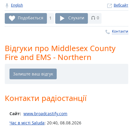
Remaining
English
Вебсайт
Time
-
-:-
Подобається
1
Слухати
0
1x
Контакти
Playback
Rate
Відгуки про Middlesex County
Chapters
Fire and EMS - Northern
Chapters
Descriptions
descriptions
off
,
Контакти радіостанції
selected
Subtitles
Сайт:
www.broadcastify.com
subtitles
Час в місті Saluda
:
20:40
,
08.08.2026
settings
,
opens