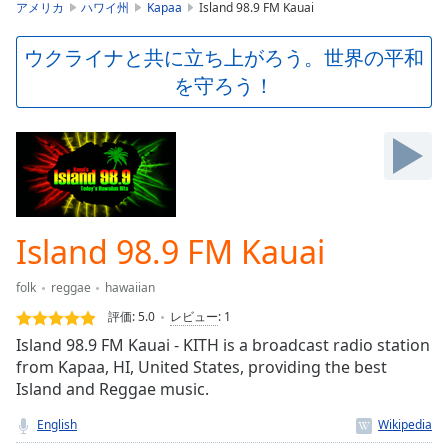
is
アメリカ
ハワイ州
Kapaa
Island 98.9 FM Kauai
loading.
Play
ウクライナと共に立ち上がろう。世界の平和
Video
を守ろう！
Play
Skip
Backward
Skip
Forward
Mute
Current
Time
0:00
Island 98.9 FM Kauai
/
Duration
-:-
folk
reggae
hawaiian
Loaded
:
0.00%
評価:
5.0
レビュー
:
1
Stream
Island 98.9 FM Kauai - KITH is a broadcast radio station
Type
LIVE
from Kapaa, HI, United States, providing the best
Seek to
Island and Reggae music.
live,
currently
English
behind
live
LIVE