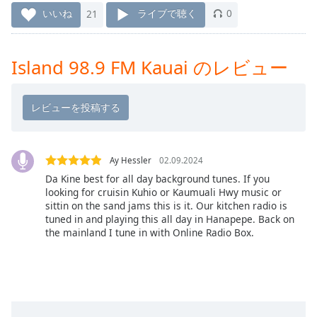
Remaining
いいね
21
ライブで聴く
0
Time
-
-:-
Island 98.9 FM Kauai のレビュー
1x
Playback
Rate
Chapters
Chapters
Ay Hessler
02.09.2024
Da Kine best for all day background tunes. If you
Descriptions
looking for cruisin Kuhio or Kaumuali Hwy music or
sittin on the sand jams this is it. Our kitchen radio is
descriptions
tuned in and playing this all day in Hanapepe. Back on
off
,
the mainland I tune in with Online Radio Box.
selected
Subtitles
subtitles
settings
,