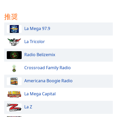
Beginning
of
dialog
推奨
window.
Escape
La Mega 97.9
will
cancel
and
La Tricolor
close
the
Radio Belizemix
window.
Crossroad Family Radio
Text
Color
Americana Boogie Radio
Opacity
La Mega Capital
Text
La Z
Background