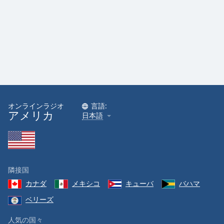
Font
Family
Reset
Done
Close
Modal
Dialog
オンラインラジオ
言語:
End
アメリカ
日本語
of
dialog
window.
隣接国
カナダ
メキシコ
キューバ
バハマ
ベリーズ
人気の国々