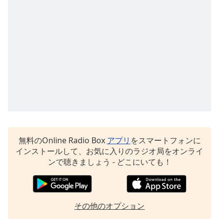
opens
subtitles
settings
dialog
subtitles
off
,
selected
Audio
Track
Picture-
in-
Picture
無料のOnline Radio Box
アプリ
をスマートフォンに
Fullscreen
インストールして、お気に入りのラジオ局をオンライ
This
ンで聴きましょう - どこにいても！
is
a
modal
window.
その他のオプション