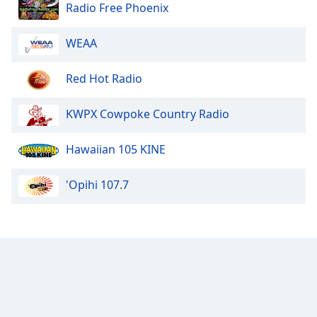
Color
Radio Free Phoenix
Opacity
WEAA
Red Hot Radio
Caption
Area
KWPX Cowpoke Country Radio
Background
Color
Hawaiian 105 KINE
Opacity
'Opihi 107.7
Font
Size
Text
Edge
Style