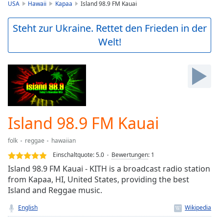
is
USA
Hawaii
Kapaa
Island 98.9 FM Kauai
loading.
Play
Steht zur Ukraine. Rettet den Frieden in der
Video
Welt!
Play
Skip
Backward
Skip
Forward
Mute
Current
Time
0:00
Island 98.9 FM Kauai
/
Duration
-:-
folk
reggae
hawaiian
Loaded
:
0.00%
Einschaltquote:
5.0
Bewertungen
:
1
Stream
Island 98.9 FM Kauai - KITH is a broadcast radio station
Type
LIVE
from Kapaa, HI, United States, providing the best
Seek to
Island and Reggae music.
live,
currently
English
behind
live
LIVE