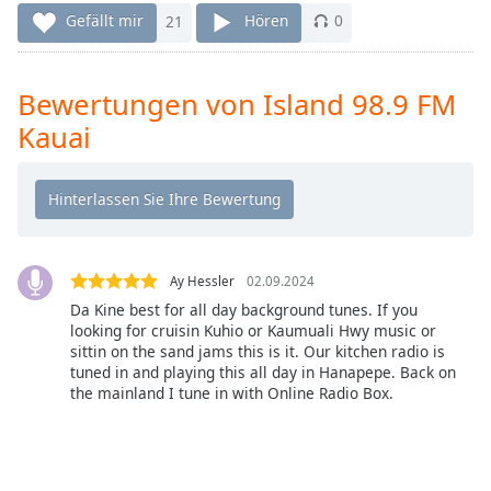
Remaining
Gefällt mir
21
Hören
0
Time
-
-:-
Bewertungen von Island 98.9 FM
1x
Kauai
Playback
Rate
Chapters
Chapters
Ay Hessler
02.09.2024
Descriptions
Da Kine best for all day background tunes. If you
descriptions
looking for cruisin Kuhio or Kaumuali Hwy music or
off
,
sittin on the sand jams this is it. Our kitchen radio is
tuned in and playing this all day in Hanapepe. Back on
selected
the mainland I tune in with Online Radio Box.
Subtitles
subtitles
settings
,