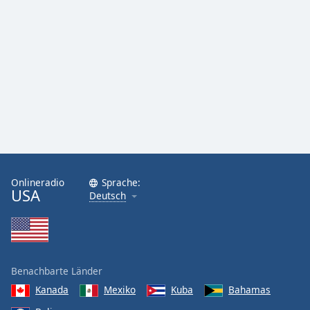
Font
Family
Reset
Done
Close
Modal
Dialog
End
of
dialog
Onlineradio
Sprache:
USA
window.
Deutsch
Benachbarte Länder
Kanada
Mexiko
Kuba
Bahamas