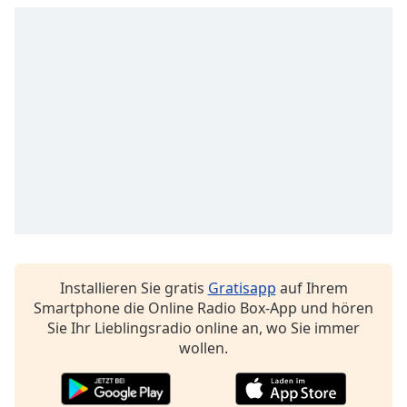
opens
subtitles
settings
dialog
subtitles
off
,
selected
Audio
Track
Picture-
in-
Picture
Fullscreen
This
Installieren Sie gratis
Gratisapp
auf Ihrem
is
Smartphone die Online Radio Box-App und hören
a
Sie Ihr Lieblingsradio online an, wo Sie immer
modal
wollen.
window.