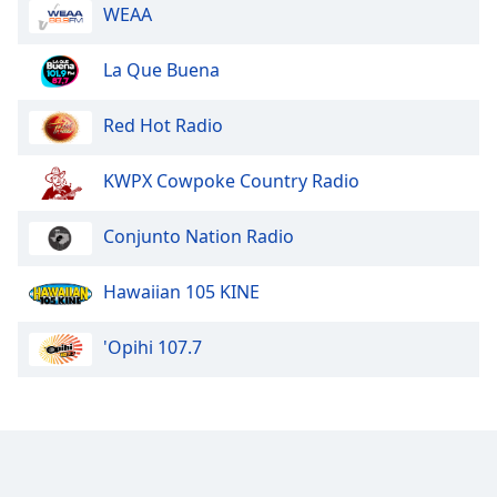
Color
WEAA
Opacity
La Que Buena
Red Hot Radio
Caption
Area
Background
KWPX Cowpoke Country Radio
Color
Conjunto Nation Radio
Opacity
Hawaiian 105 KINE
Font
'Opihi 107.7
Size
Text
Edge
Style