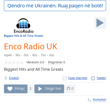
Play
Qëndro me Ukrainën. Ruaj paqen në botë!
Video
Play
Skip
Backward
Skip
Forward
Mute
Current
Enco Radio UK
Time
0:00
/
top40
90s
00s
80s
70s
60s
Duration
-:-
Vlerësim:
0.0
Shqyrtime
:
0
Loaded
:
Biggest Hits and All Time Greats
0.00%
Stream
English
Faqe interneti
Type
LIVE
Seek to
Pëlqej
3
Dëgjo live
0
live,
currently
behind
Kontaktet
live
LIVE
Remaining