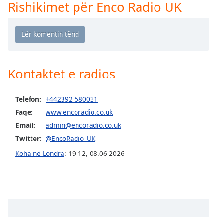
Time
-
Rishikimet për Enco Radio UK
-:-
1x
Playback
Rate
Kontaktet e radios
Chapters
Chapters
Telefon:
+442392 580031
Descriptions
Faqe:
www.encoradio.co.uk
Email:
admin@encoradio.co.uk
descriptions
off
,
Twitter:
@EncoRadio_UK
selected
Koha në Londra
:
19:12
,
08.06.2026
Subtitles
subtitles
settings
,
opens