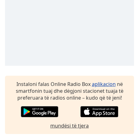
subtitles
settings
dialog
subtitles
off
,
selected
Audio
Track
Picture-
in-
Picture
Fullscreen
Instaloni falas Online Radio Box
aplikacion
në
This
smartfonin tuaj dhe dëgjoni stacionet tuaja të
is
preferuara të radios online – kudo që të jeni!
a
modal
window.
mundësi të tjera
Beginning
of