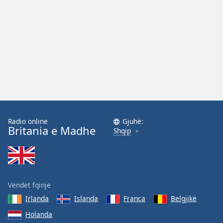
Opacity
Caption
Area
Background
Color
Opacity
Radio online
Gjuhë:
Britania e Madhe
Shqip
Font
Size
Text
Edge
Vendet fqinje
Style
Irlanda
Islanda
Franca
Belgjikë
Holanda
Font