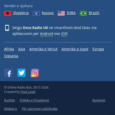
Family
Vendet e njohura
Shqipëria
Kosova
SHBA
Brazili
Reset
Done
Dëgjo
Enco Radio UK
në smartfonin tënd falas me
Close
aplikacionin për
Android
ose
iOS
!
Modal
Dialog
End
Afrika
Azia
Amerika e Veriut
Amerika e Jugut
Evropa
of
Oqeania
dialog
window.
© Online Radio Box, 2015-2026.
Created by
Final Level
Kushtet
Politika e Privatësisë
Komente
Widget-e
Për stacionet radiofonike