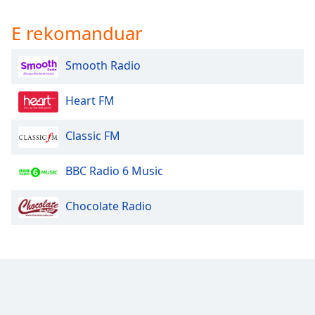
dialog
window.
E rekomanduar
Escape
will
Smooth Radio
cancel
and
Heart FM
close
the
window.
Classic FM
Text
BBC Radio 6 Music
Color
Chocolate Radio
Opacity
Text
Background
Color