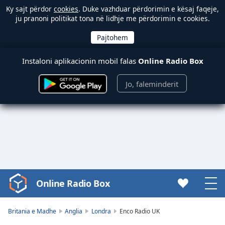
Ky sajt përdor
cookies
. Duke vazhduar përdorimin e kësaj faqeje,
ju pranoni politikat tona në lidhje me përdorimin e cookies.
Instaloni aplikacionin mobil falas
Online Radio Box
Jo, faleminderit
Online Radio Box
Video
Player
is
Britania e Madhe
Anglia
Londra
Enco Radio UK
loading.