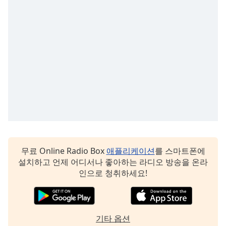
subtitles
settings
dialog
subtitles
off
,
selected
Audio
Track
Picture-
in-
Picture
Fullscreen
This
무료 Online Radio Box
애플리케이션
를 스마트폰에
is
설치하고 언제 어디서나 좋아하는 라디오 방송을 온라
a
인으로 청취하세요!
modal
window.
Beginning
기타 옵션
of