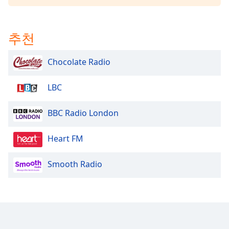
dialog
window.
Escape
추천
will
cancel
Chocolate Radio
and
close
the
LBC
window.
BBC Radio London
Text
Color
Heart FM
Opacity
Smooth Radio
Text
Background
Color