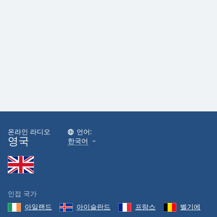
Opacity
Caption
Area
Background
Color
Opacity
Font
온라인 라디오
언어:
영국
Size
한국어
Text
Edge
Style
인접 국가
아일랜드
아이슬란드
프랑스
벨기에
Font