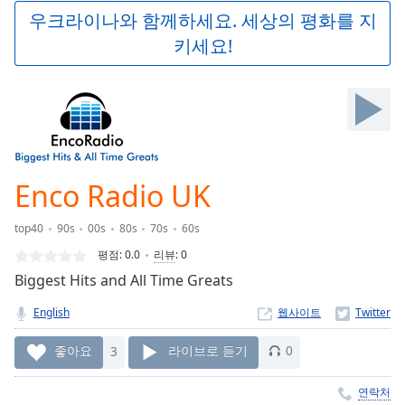
Play
우크라이나와 함께하세요. 세상의 평화를 지
Video
키세요!
Play
Skip
Backward
Skip
Forward
Mute
Current
Time
0:00
Enco Radio UK
/
Duration
-:-
top40
90s
00s
80s
70s
60s
Loaded
:
0.00%
평점:
0.0
리뷰
:
0
Stream
Biggest Hits and All Time Greats
Type
LIVE
English
웹사이트
Seek to
live,
currently
좋아요
3
라이브로 듣기
0
behind
live
LIVE
Remaining
연락처