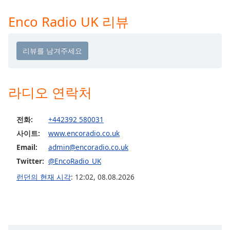
Time
-
-:-
Enco Radio UK 리뷰
1x
Playback
Rate
Chapters
라디오 연락처
Chapters
Descriptions
전화:
+442392 580031
사이트:
www.encoradio.co.uk
descriptions
off
,
Email:
admin@encoradio.co.uk
selected
Twitter:
@EncoRadio_UK
런던의 현재 시각
:
12:02
,
08.08.2026
Subtitles
subtitles
settings
,
opens