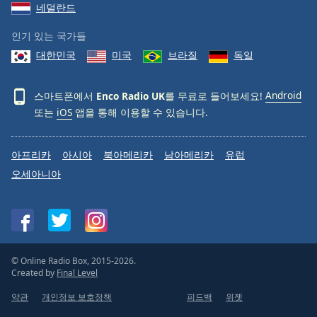
네덜란드
Family
인기 있는 국가들
대한민국
미국
브라질
독일
Reset
Done
Close
스마트폰에서
Enco Radio UK
를 무료로 들어보세요!
Android
Modal
또는
iOS
앱을 통해 이용할 수 있습니다.
Dialog
End
of
아프리카
아시아
북아메리카
남아메리카
유럽
dialog
window.
오세아니아
© Online Radio Box, 2015-2026.
Created by
Final Level
약관
개인정보 보호정책
피드백
위젯