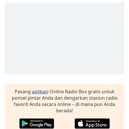
opens
subtitles
settings
dialog
subtitles
off
,
selected
Audio
Track
Picture-
in-
Picture
Fullscreen
This
Pasang
aplikasi
Online Radio Box gratis untuk
is
ponsel pintar Anda dan dengarkan stasiun radio
a
favorit Anda secara online – di mana pun Anda
modal
berada!
window.
Beginning