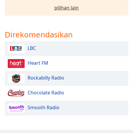
of
pilihan lain
dialog
window.
Escape
will
Direkomendasikan
cancel
and
LBC
close
the
window.
Heart FM
Text
Rockabilly Radio
Color
Chocolate Radio
Opacity
Smooth Radio
Text
Background
Color