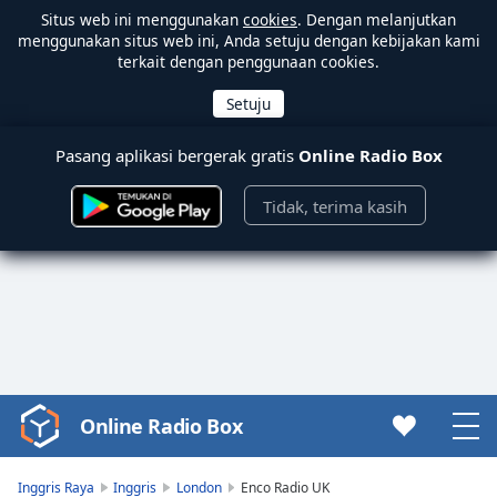
Situs web ini menggunakan
cookies
. Dengan melanjutkan
menggunakan situs web ini, Anda setuju dengan kebijakan kami
terkait dengan penggunaan cookies.
Pasang aplikasi bergerak gratis
Online Radio Box
Tidak, terima kasih
Online Radio Box
Video
Player
is
Inggris Raya
Inggris
London
Enco Radio UK