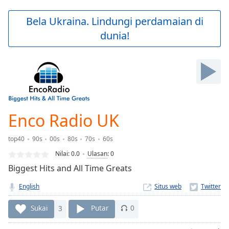
loading.
Play
Bela Ukraina. Lindungi perdamaian di
Video
dunia!
Play
Skip
Backward
Skip
Forward
Mute
Current
Time
0:00
Enco Radio UK
/
Duration
-:-
top40
90s
00s
80s
70s
60s
Loaded
:
0.00%
Nilai:
0.0
Ulasan
:
0
Stream
Biggest Hits and All Time Greats
Type
LIVE
English
Situs web
Seek to
live,
currently
Sukai
3
Putar
0
behind
live
LIVE