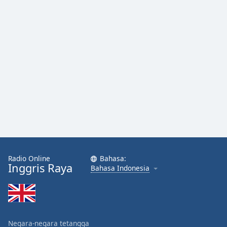
Opacity
Caption
Area
Background
Color
Opacity
Font
Size
Radio Online
Bahasa:
Inggris Raya
Bahasa Indonesia
Text
Edge
Style
Negara-negara tetangga