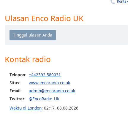
Remaining
Kontak
Time
-
-:-
Ulasan Enco Radio UK
1x
Playback
Rate
Chapters
Kontak radio
Chapters
Descriptions
Telepon:
+442392 580031
Situs:
www.encoradio.co.uk
descriptions
off
,
Email:
admin@encoradio.co.uk
selected
Twitter:
@EncoRadio_UK
Waktu di London
:
02:17
,
08.08.2026
Subtitles
subtitles
settings
,