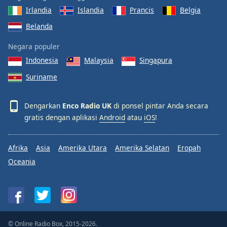
Font
Irlandia
Islandia
Prancis
Belgia
Family
Belanda
Negara populer
Reset
Indonesia
Malaysia
Singapura
Done
Close
Suriname
Modal
Dialog
End
Dengarkan
Enco Radio UK
di ponsel pintar Anda secara
of
gratis dengan aplikasi
Android
atau
iOS
!
dialog
window.
Afrika
Asia
Amerika Utara
Amerika Selatan
Eropah
Oceania
© Online Radio Box, 2015-2026.