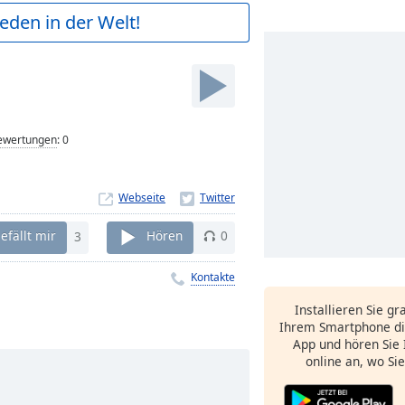
ieden in der Welt!
ewertungen
:
0
Webseite
efällt mir
3
Hören
0
Kontakte
Installieren Sie gr
Ihrem Smartphone di
App und hören Sie 
online an, wo Si