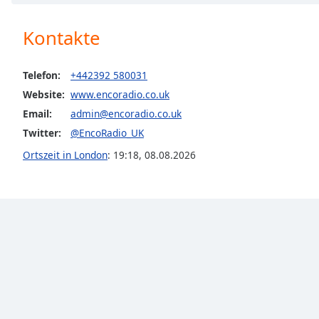
Chapters
Chapters
Kontakte
Descriptions
Telefon:
+442392 580031
descriptions
Website:
www.encoradio.co.uk
off
,
Email:
admin@encoradio.co.uk
selected
Twitter:
@EncoRadio_UK
Subtitles
Ortszeit in London
:
19:18
,
08.08.2026
subtitles
settings
,
opens
subtitles
settings
dialog
subtitles
off
,
selected