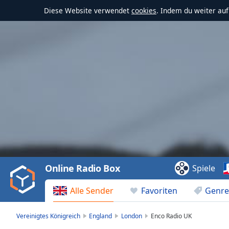
Diese Website verwendet
cookies
. Indem du weiter au
Video
Player
is
loading.
Play
Video
Online Radio Box
Spiele
Play
Skip
Alle Sender
Favoriten
Genre
Backward
Skip
Forward
Vereinigtes Königreich
England
London
Enco Radio UK
Mute