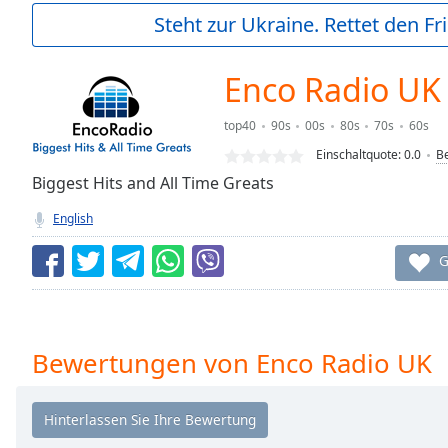
Current
Steht zur Ukraine. Rettet den Fr
Time
0:00
/
Duration
-:-
Enco Radio UK
Loaded
:
0.00%
top40
90s
00s
80s
70s
60s
0:00
Einschaltquote:
0.0
B
Stream
Type
Biggest Hits and All Time Greats
LIVE
Seek to
English
live,
currently
behind
G
live
LIVE
Remaining
Time
-
-:-
Bewertungen von Enco Radio UK
1x
Playback
Rate