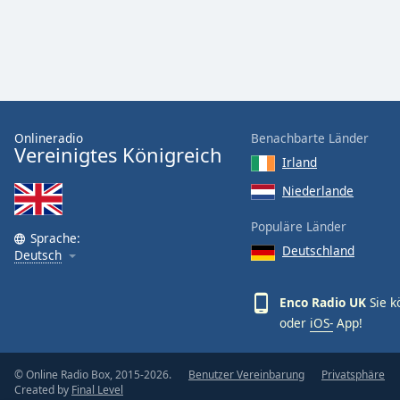
Audio
Track
Picture-
in-
Picture
Fullscreen
This
Onlineradio
Benachbarte Länder
is
Vereinigtes Königreich
a
Irland
modal
Niederlande
window.
Populäre Länder
Sprache:
Beginning
Deutschland
Deutsch
of
dialog
window.
Enco Radio UK
Sie k
Escape
oder
iOS-
App!
will
cancel
© Online Radio Box, 2015-2026.
Benutzer Vereinbarung
Privatsphäre
and
Created by
Final Level
close