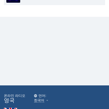
Opacity
Caption
Area
Background
Color
Opacity
Font
Size
Text
Edge
Style
온라인 라디오
언어:
영국
한국어
Font