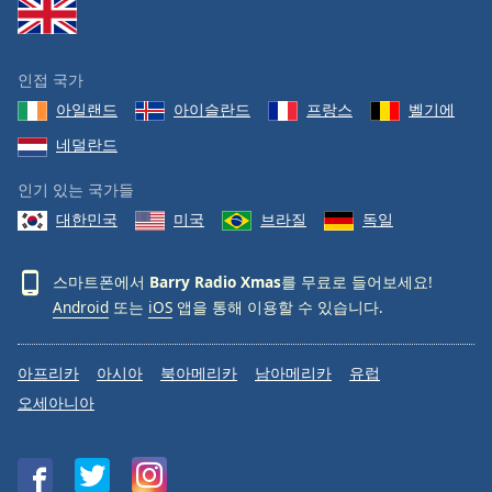
Family
인접 국가
Reset
아일랜드
아이슬란드
프랑스
벨기에
Done
Close
네덜란드
Modal
Dialog
인기 있는 국가들
End
of
대한민국
미국
브라질
독일
dialog
window.
스마트폰에서
Barry Radio Xmas
를 무료로 들어보세요!
Android
또는
iOS
앱을 통해 이용할 수 있습니다.
아프리카
아시아
북아메리카
남아메리카
유럽
오세아니아