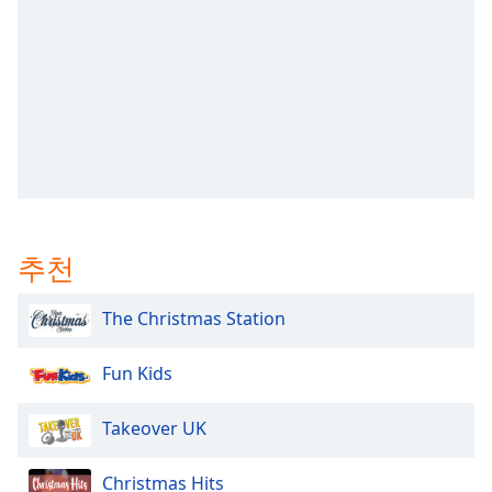
subtitles
settings
dialog
subtitles
off
,
selected
Audio
Track
Picture-
in-
추천
Picture
Fullscreen
This
The Christmas Station
is
a
Fun Kids
modal
window.
Takeover UK
Beginning
of
Christmas Hits