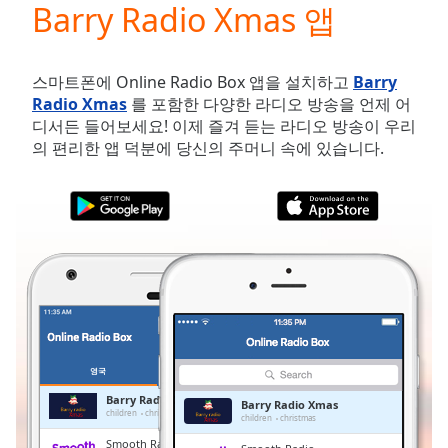
Barry Radio Xmas 앱
Play
Video
Play
Skip
스마트폰에 Online Radio Box 앱을 설치하고
Barry
Backward
Radio Xmas
를 포함한 다양한 라디오 방송을 언제 어
Skip
디서든 들어보세요! 이제 즐겨 듣는 라디오 방송이 우리
Forward
의 편리한 앱 덕분에 당신의 주머니 속에 있습니다.
Mute
Current
Time
0:00
/
Duration
-:-
Loaded
:
0.00%
Stream
Type
LIVE
Seek to
live,
영국
즐겨찾기
currently
behind
Barry Radio Xmas
Barry Radio Xmas
live
LIVE
children
christmas
children
christmas
Remaining
Smooth Radio