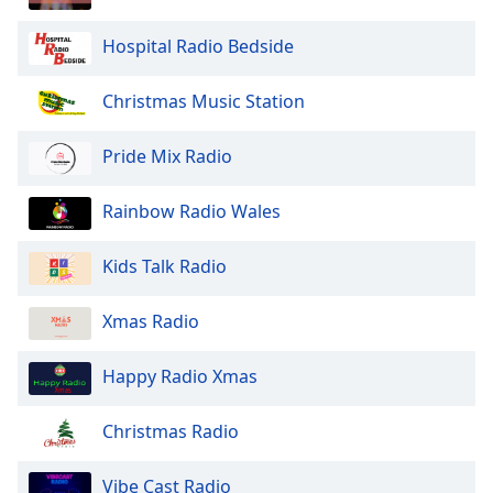
dialog
window.
Hospital Radio Bedside
Escape
will
Christmas Music Station
cancel
and
Pride Mix Radio
close
the
window.
Rainbow Radio Wales
Text
Kids Talk Radio
Color
Xmas Radio
Opacity
Happy Radio Xmas
Text
Christmas Radio
Background
Color
Vibe Cast Radio