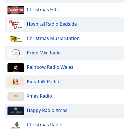
of
dialog
Christmas Hits
window.
Escape
Hospital Radio Bedside
will
cancel
Christmas Music Station
and
close
Pride Mix Radio
the
window.
Rainbow Radio Wales
Text
Color
Kids Talk Radio
Opacity
Xmas Radio
Happy Radio Xmas
Text
Background
Christmas Radio
Color