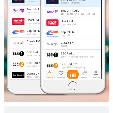
Remaining
children
christmas
children
christmas
Time
-
Smooth Radio
Smooth Radio
-:-
pop
lounge
90s
80s
70s
60s
pop
lounge
90s
80s
70s
60s
Heart FM
Heart FM
1x
pop
news
talk
pop
news
talk
Playback
Capital FM
Capital FM
Rate
pop
talk
pop
talk
Classic FM
Chapters
Classic FM
classic
classic
Chapters
BBC Radio 1
BBC Radio 1
dance
rock
pop
hip-hop
indie
dance
rock
pop
hip-hop
indie
Descriptions
BBC Radio 2
BBC Radio 2
pop
adult contemporary
pop
adult contemporary
descriptions
Dance UK Radio
Dance UK Radio
off
,
dance
trance
house
club
dance
trance
house
club
selected
LBC
LBC
news
talk
news
talk
Subtitles
subtitles
settings
,