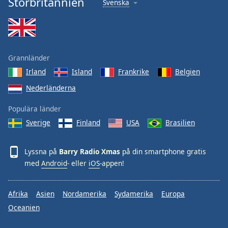
Storbritannien
Svenska
Font
Family
Reset
Grannländer
Done
Irland
Island
Frankrike
Belgien
Close
Modal
Nederländerna
Dialog
End
Populära länder
of
dialog
Sverige
Finland
USA
Brasilien
window.
Lyssna på
Barry Radio Xmas
på din smartphone gratis
med
Android
- eller
iOS
-appen!
Afrika
Asien
Nordamerika
Sydamerika
Europa
Oceanien