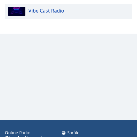
Vibe Cast Radio
Opacity
Caption
Area
Background
Color
Opacity
Font
Size
Text
Edge
Style
Online Radio
Språk: