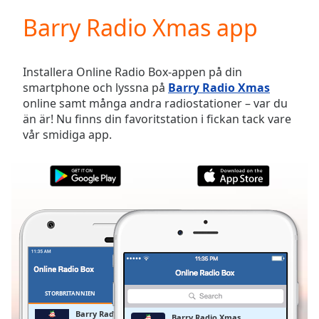
loading.
Barry Radio Xmas app
Play
Video
Play
Skip
Installera Online Radio Box-appen på din
Backward
smartphone och lyssna på
Barry Radio Xmas
Skip
online samt många andra radiostationer – var du
Forward
än är! Nu finns din favoritstation i fickan tack vare
Mute
vår smidiga app.
Current
Time
0:00
/
Duration
-:-
Loaded
:
0.00%
Stream
Type
LIVE
Seek to
live,
currently
STORBRITANNIEN
FAVORITER
behind
live
LIVE
Barry Radio Xmas
Barry Radio Xmas