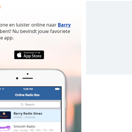
e
one en luister online naar
Barry
bent! Nu bevindt jouw favoriete
e app.
Barry Radio Xmas
children
christmas
Smooth Radio
pop
lounge
90s
80s
70s
60s