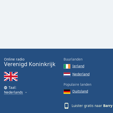
Audio
Track
Picture-
in-
Picture
Fullscreen
This
is
a
modal
window.
Online radio
Buurlanden
Verenigd Koninkrijk
Ierland
Beginning
of
Nederland
dialog
Populaire landen
window.
Taal:
Escape
Duitsland
Nederlands
will
cancel
Luister gratis naar
Barry
and
close