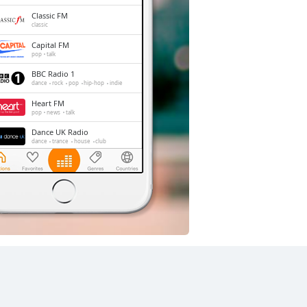
Classic FM
classic
Capital FM
pop
talk
BBC Radio 1
dance
rock
pop
hip-hop
indie
Heart FM
pop
news
talk
Dance UK Radio
dance
trance
house
club
LBC
news
talk
Gold Radio
oldies