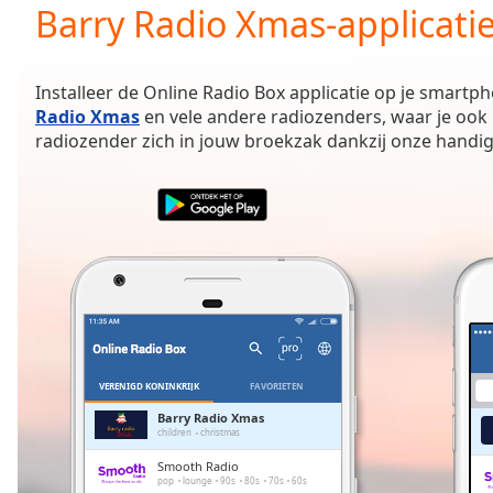
Current
Barry Radio Xmas-applicati
Time
0:00
/
Duration
-:-
Installeer de Online Radio Box applicatie op je smartph
Loaded
:
Radio Xmas
en vele andere radiozenders, waar je ook 
0.00%
radiozender zich in jouw broekzak dankzij onze handig
0:00
Stream
Type
LIVE
Seek to
live,
currently
behind
live
LIVE
Remaining
Time
-
-:-
VERENIGD KONINKRIJK
FAVORIETEN
1x
Barry Radio Xmas
children
christmas
Playback
Rate
Smooth Radio
pop
lounge
90s
80s
70s
60s