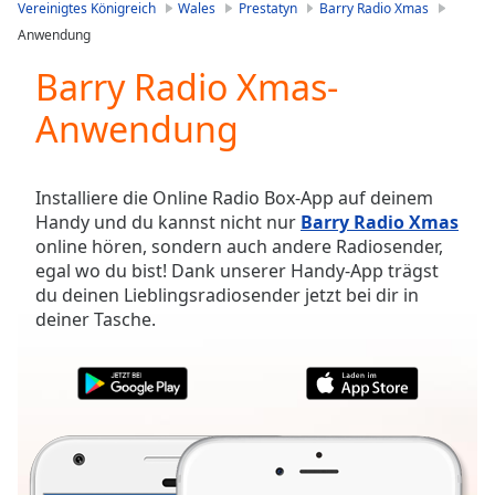
is
Vereinigtes Königreich
Wales
Prestatyn
Barry Radio Xmas
loading.
Anwendung
Play
Video
Barry Radio Xmas-
Play
Anwendung
Skip
Backward
Skip
Forward
Installiere die Online Radio Box-App auf deinem
Mute
Handy und du kannst nicht nur
Barry Radio Xmas
Current
online hören, sondern auch andere Radiosender,
Time
0:00
egal wo du bist! Dank unserer Handy-App trägst
/
du deinen Lieblingsradiosender jetzt bei dir in
Duration
-:-
deiner Tasche.
Loaded
:
0.00%
Stream
Type
LIVE
Seek to
live,
currently
behind
live
LIVE