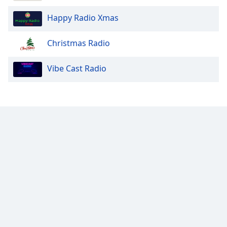
Color
Happy Radio Xmas
Opacity
Christmas Radio
Caption
Vibe Cast Radio
Area
Background
Color
Opacity
Font
Size
Text
Edge
Style