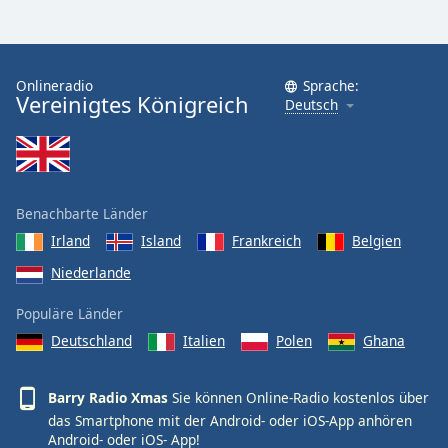
Font
Family
Onlineradio
Sprache:
Vereinigtes Königreich
Deutsch
Reset
Done
Close
Modal
Dialog
End
Benachbarte Länder
of
Irland
Island
Frankreich
Belgien
dialog
Niederlande
window.
Populäre Länder
Deutschland
Italien
Polen
Ghana
Barry Radio Xmas
Sie können Online-Radio kostenlos über
das Smartphone mit der Android- oder iOS-App anhören
Android-
oder
iOS-
App!