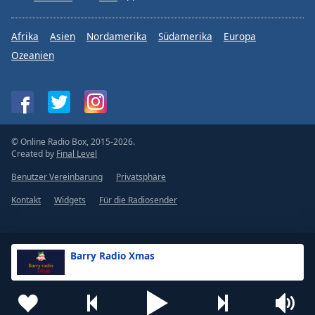
Afrika
Asien
Nordamerika
Südamerika
Europa
Ozeanien
© Online Radio Box, 2015-2026.
Created by
Final Level
Benutzer Vereinbarung
Privatsphäre
Kontakt
Widgets
Für die Radiosender
Barry Radio Xmas