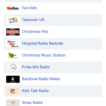
Beginning
of
Fun Kids
dialog
window.
Takeover UK
Escape
will
Christmas Hits
cancel
and
close
Hospital Radio Bedside
the
window.
Christmas Music Station
Text
Pride Mix Radio
Color
Rainbow Radio Wales
Opacity
Kids Talk Radio
Text
Background
Xmas Radio