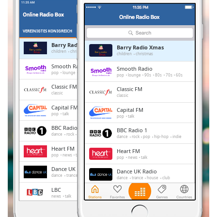
Remaining
Time
-
-:-
VEREINIGTES KÖNIGREICH
FAVORITEN
Barry Radio Xmas
Barry Radio Xmas
1x
children
christmas
children
christmas
Playback
Smooth Radio
Smooth Radio
Rate
pop
lounge
90s
80s
70s
60s
pop
lounge
90s
80s
70s
60s
Classic FM
Classic FM
Chapters
classic
classic
Chapters
Capital FM
Capital FM
pop
talk
pop
talk
Descriptions
BBC Radio 1
BBC Radio 1
dance
rock
pop
hip-hop
indie
dance
rock
pop
hip-hop
indie
descriptions
Heart FM
Heart FM
off
,
pop
news
talk
pop
news
talk
selected
Dance UK Radio
Dance UK Radio
dance
trance
house
club
dance
trance
house
club
Subtitles
LBC
LBC
news
talk
news
talk
subtitles
Gold Radio
settings
,
Gold Radio
oldies