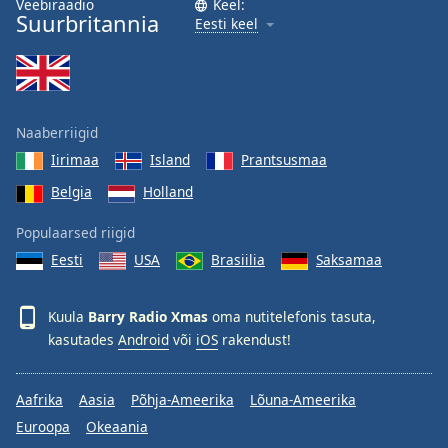
Veebiraadio
Keel:
Suurbritannia
Family
Eesti keel
Reset
Done
Close
Naaberriigid
Modal
Dialog
Iirimaa
Island
Prantsusmaa
End
Belgia
Holland
of
dialog
Populaarsed riigid
window.
Eesti
USA
Brasiilia
Saksamaa
Kuula
Barry Radio Xmas
oma nutitelefonis tasuta,
kasutades
Android
või
iOS
rakendust!
Aafrika
Aasia
Põhja-Ameerika
Lõuna-Ameerika
Euroopa
Okeaania