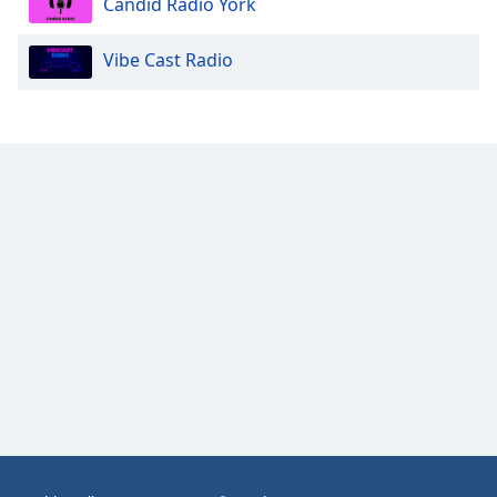
Candid Radio York
Opacity
Vibe Cast Radio
Caption
Area
Background
Color
Opacity
Font
Size
Text
Edge
Style
Font