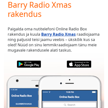
Barry Radio Xmas
Play
Video
rakendus
Play
Skip
Backward
Skip
Paigalda oma nutitelefoni Online Radio Box
Forward
rakendus ja kuula
Barry Radio Xmas
raadiojaama
Mute
ning paljusid teisi jaamu veebis – ükskõik kus sa
Current
oled! Nüüd on sinu lemmikraadiojaam tänu meie
Time
0:00
mugavale rakendusele alati taskus.
/
Duration
-:-
Loaded
:
0.00%
Stream
Type
LIVE
Seek to
live,
currently
behind
live
LIVE
Remaining
SUURBRITANNIA
LEMMIKUD