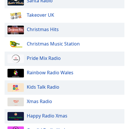
Santa Radio
dialog
window.
Takeover UK
Escape
will
cancel
Christmas Hits
and
close
Christmas Music Station
the
window.
Pride Mix Radio
Text
Rainbow Radio Wales
Color
Kids Talk Radio
Opacity
Xmas Radio
Text
Background
Happy Radio Xmas
Color