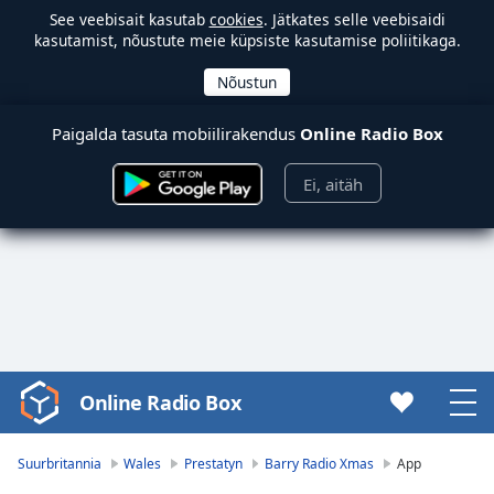
See veebisait kasutab
cookies
. Jätkates selle veebisaidi
kasutamist, nõustute meie küpsiste kasutamise poliitikaga.
Paigalda tasuta mobiilirakendus
Online Radio Box
Ei, aitäh
Online Radio Box
Video
Player
is
Suurbritannia
Wales
Prestatyn
Barry Radio Xmas
App
loading.