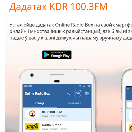
Current
Дадатак KDR 100.3FM
Time
0:00
/
Duration
-:-
Усталюйце дадатак Online Radio Box на свой смартф
Loaded
:
онлайн і мноства іншых радыёстанцый, дзе б вы ні з
0.00%
радыё ў вас у кішэні дзякуючы нашаму зручнаму дада
0:00
Stream
Type
LIVE
Seek to
live,
currently
behind
live
LIVE
Remaining
Time
-
-:-
УГАНДА
ВЫБРАНАЕ
1x
KDR 100.3FM
news
entertainment
Playback
Rate
Radio Simba
news
african
rumba