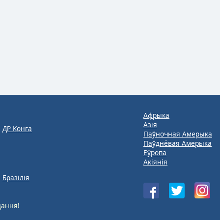
Афрыка
Азія
ДР Конга
Паўночная Амерыка
Паўднёвая Амерыка
Еўропа
Акіянія
Бразілія
ання!