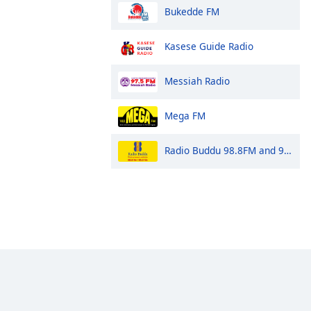
Bukedde FM
Kasese Guide Radio
Messiah Radio
Mega FM
Radio Buddu 98.8FM and 95.5FM