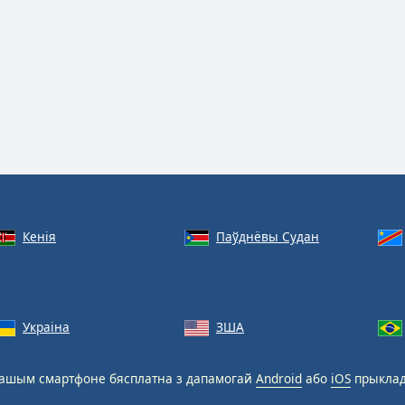
Кенія
Паўднёвы Судан
Украіна
ЗША
ашым смартфоне бясплатна з дапамогай
Android
або
iOS
прыклад