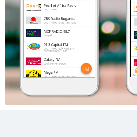
Chapters
Pearl of Africa Radio
pop
news
Chapters
CBS Radio Buganda
pop
news
entertainment
Descriptions
MCF RADIO 98.7
descriptions
gospel
off
,
91.3 Capital FM
pop
news
talk
urban
selected
entertainment
hits
Galaxy FM
Subtitles
adult contemporary
Mega FM
subtitles
pop
news
entertainment
settings
,
Akaboozi
opens
pop
news
talk
subtitles
settings
dialog
subtitles
off
,
selected