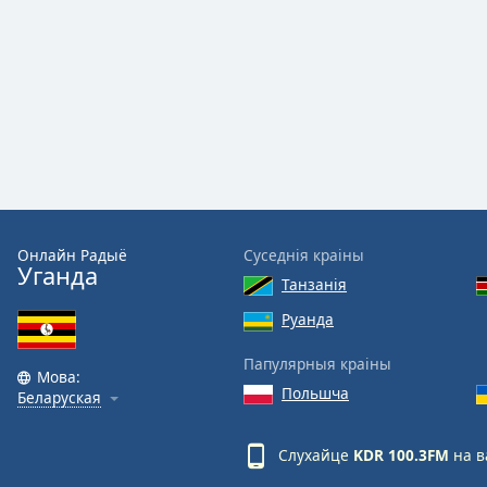
Audio
Track
Picture-
in-
Picture
Fullscreen
This
is
a
modal
window.
Онлайн Радыё
Суседнія краіны
Уганда
Танзанія
Beginning
of
Руанда
dialog
Папулярныя краіны
window.
Мова:
Escape
Польшча
Беларуская
will
cancel
Слухайце
KDR 100.3FM
на в
and
close