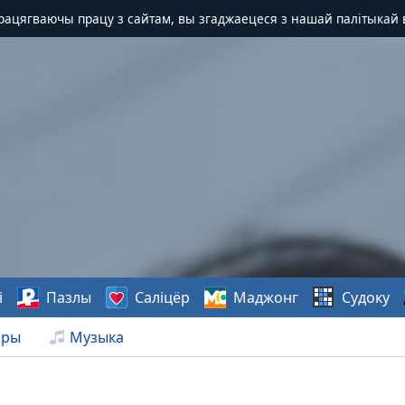
Працягваючы працу з сайтам, вы згаджаецеся з нашай палітыкай 
і
Пазлы
Саліцёр
Маджонг
Судоку
нры
Музыка