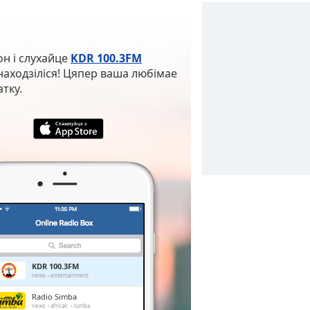
он і слухайце
KDR 100.3FM
находзіліся! Цяпер ваша любімае
тку.
KDR 100.3FM
news
entertainment
Radio Simba
news
african
rumba