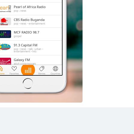
Pearl of Africa Radio
pop
news
CBS Radio Buganda
pop
news
entertainment
MCF RADIO 98.7
gospel
91.3 Capital FM
pop
news
talk
urban
entertainment
hits
Galaxy FM
adult contemporary
Mega FM
pop
news
entertainment
Akaboozi
pop
news
talk