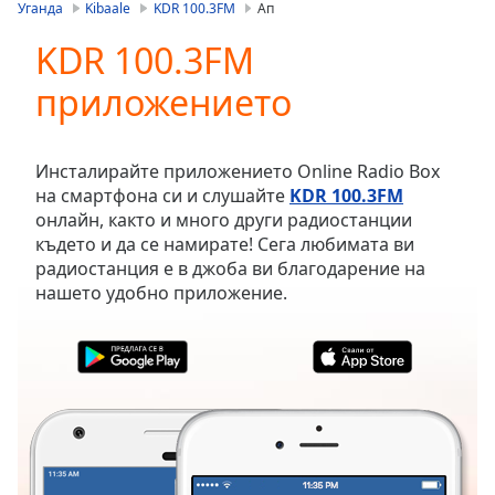
is
Уганда
Kibaale
KDR 100.3FM
Ап
loading.
KDR 100.3FM
Play
Video
приложението
Play
Skip
Backward
Skip
Инсталирайте приложението Online Radio Box
Forward
на смартфона си и слушайте
KDR 100.3FM
Mute
онлайн, както и много други радиостанции
Current
където и да се намирате! Сега любимата ви
Time
0:00
радиостанция е в джоба ви благодарение на
/
нашето удобно приложение.
Duration
-:-
Loaded
:
0.00%
Stream
Type
LIVE
Seek to
live,
currently
behind
live
LIVE