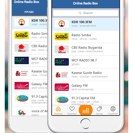
Remaining
Time
-
УГАНДА
ЛЮБИМИ
-:-
KDR 100.3FM
KDR 100.3FM
news
entertainment
news
entertainment
1x
Radio Simba
Radio Simba
news
african
rumba
Playback
news
african
rumba
Rate
CBS Radio Buganda
CBS Radio Buganda
pop
news
entertainment
pop
news
entertainment
Chapters
MCF RADIO 98.7
MCF RADIO 98.7
gospel
gospel
Chapters
Kasese Guide Radio
Kasese Guide Radio
news
christian
entertainment
news
christian
entertainment
Descriptions
Galaxy FM
Galaxy FM
descriptions
adult contemporary
adult contemporary
off
,
91.3 Capital FM
91.3 Capital FM
selected
pop
news
talk
urban
pop
news
talk
urban
entertainment
hits
entertainment
hits
voice of Africa Radio
voice of Africa Radio
Subtitles
islamic
islamic
Bukedde FM
subtitles
Bukedde FM
news
news
settings
,