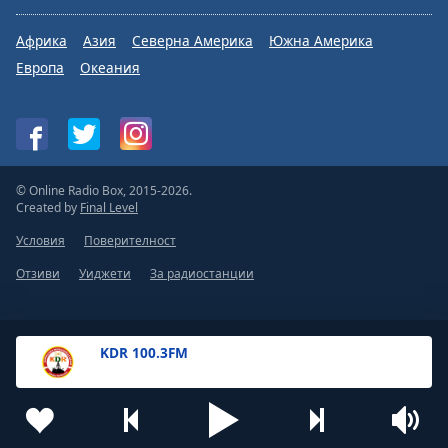
Африка
Азия
Северна Америка
Южна Америка
Европа
Океания
© Online Radio Box, 2015-2026.
Created by
Final Level
Условия
Поверителност
Отзиви
Уиджети
За радиостанции
KDR 100.3FM