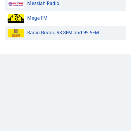
Color
Messiah Radio
Opacity
Mega FM
Radio Buddu 98.8FM and 95.5FM
Caption
Area
Background
Color
Opacity
Font
Size
Text
Edge
Style