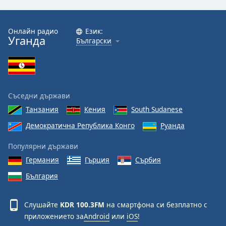
Font
Family
Онлайн радио
Език:
Уганда
Български
Reset
Done
Close
Modal
Съседни държави
Dialog
End
Танзания
Кения
South Sudanese
of
Демократична Република Конго
Руанда
dialog
window.
Популярни държави
Германия
Гърция
Сърбия
България
Слушайте
KDR 100.3FM
на смартфона си безплатно с
приложението за
Android
или
iOS
!