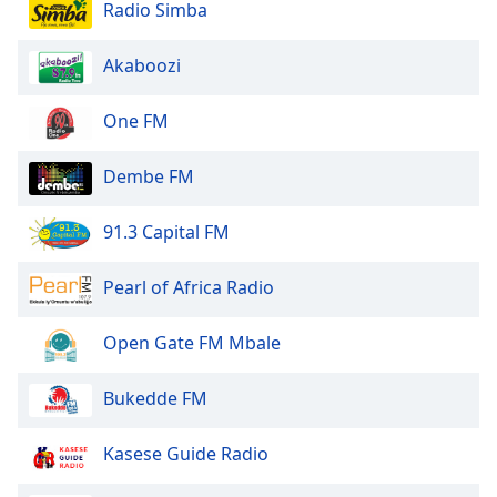
Beginning
Radio Simba
of
dialog
Akaboozi
window.
Escape
One FM
will
cancel
and
Dembe FM
close
the
91.3 Capital FM
window.
Pearl of Africa Radio
Text
Color
Open Gate FM Mbale
Opacity
Bukedde FM
Text
Kasese Guide Radio
Background