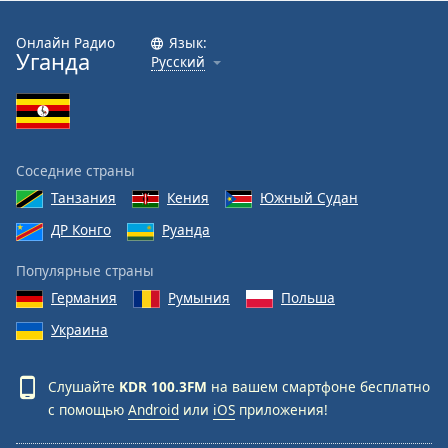
Font
Family
Онлайн Радио
Язык:
Уганда
Русский
Reset
Done
Close
Modal
Соседние страны
Dialog
End
Танзания
Кения
Южный Судан
of
ДР Конго
Руанда
dialog
window.
Популярные страны
Германия
Румыния
Польша
Украина
Слушайте
KDR 100.3FM
на вашем смартфоне бесплатно
с помощью
Android
или
iOS
приложения!