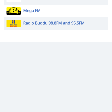
Opacity
Mega FM
Radio Buddu 98.8FM and 95.5FM
Caption
Area
Background
Color
Opacity
Font
Size
Text
Edge
Style