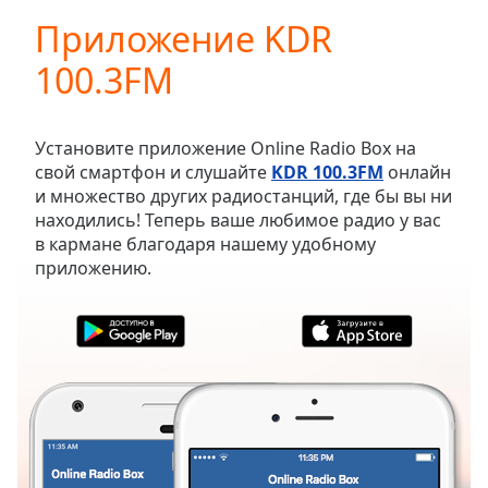
loading.
Приложение KDR
Play
Video
100.3FM
Play
Skip
Backward
Skip
Установите приложение Online Radio Box на
Forward
свой смартфон и слушайте
KDR 100.3FM
онлайн
Mute
и множество других радиостанций, где бы вы ни
Current
находились! Теперь ваше любимое радио у вас
Time
0:00
в кармане благодаря нашему удобному
/
приложению.
Duration
-:-
Loaded
:
0.00%
Stream
Type
LIVE
Seek to
live,
currently
behind
live
LIVE