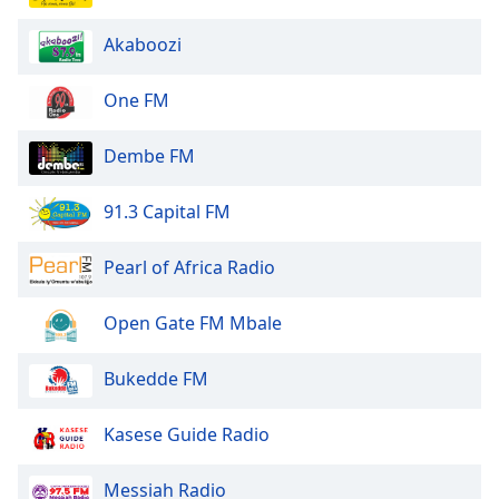
of
dialog
Akaboozi
window.
Escape
One FM
will
cancel
and
Dembe FM
close
the
91.3 Capital FM
window.
Pearl of Africa Radio
Text
Color
Open Gate FM Mbale
Opacity
Bukedde FM
Text
Kasese Guide Radio
Background
Color
Messiah Radio