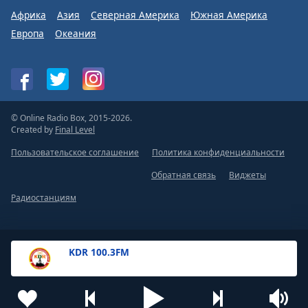
Африка
Азия
Северная Америка
Южная Америка
Европа
Океания
© Online Radio Box, 2015-2026.
Created by
Final Level
Пользовательское соглашение
Политика конфиденциальности
Обратная связь
Виджеты
Радиостанциям
KDR 100.3FM