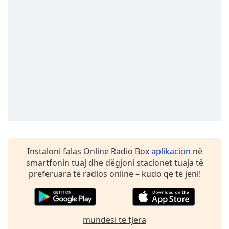
subtitles
settings
dialog
subtitles
off
,
selected
Audio
Track
Picture-
in-
Picture
Fullscreen
This
Instaloni falas Online Radio Box
aplikacion
në
is
smartfonin tuaj dhe dëgjoni stacionet tuaja të
a
preferuara të radios online – kudo që të jeni!
modal
window.
Beginning
mundësi të tjera
of