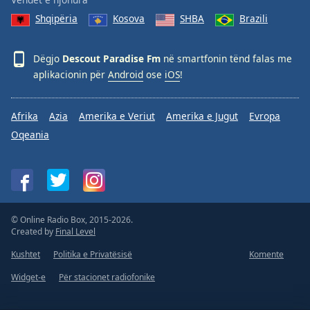
Shqipëria
Kosova
SHBA
Brazili
Dëgjo
Descout Paradise Fm
në smartfonin tënd falas me
aplikacionin për
Android
ose
iOS
!
Afrika
Azia
Amerika e Veriut
Amerika e Jugut
Evropa
Oqeania
© Online Radio Box, 2015-2026.
Created by
Final Level
Kushtet
Politika e Privatësisë
Komente
Widget-e
Për stacionet radiofonike