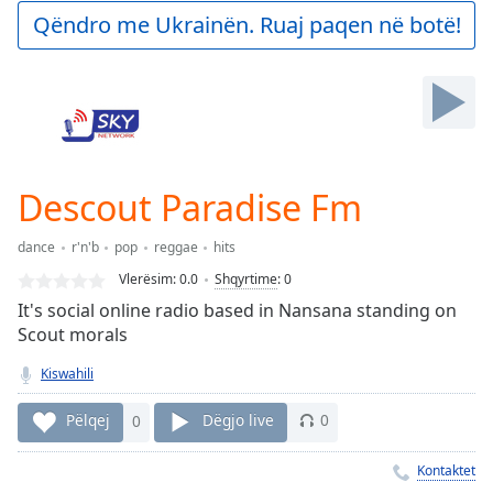
Play
Qëndro me Ukrainën. Ruaj paqen në botë!
Video
Play
Skip
Backward
Skip
Forward
Mute
Current
Descout Paradise Fm
Time
0:00
/
dance
r'n'b
pop
reggae
hits
Duration
-:-
Vlerësim:
0.0
Shqyrtime
:
0
Loaded
:
It's social online radio based in Nansana standing on
0.00%
Scout morals
Stream
Type
LIVE
Kiswahili
Seek to
live,
Pëlqej
0
Dëgjo live
0
currently
behind
live
LIVE
Kontaktet
Remaining