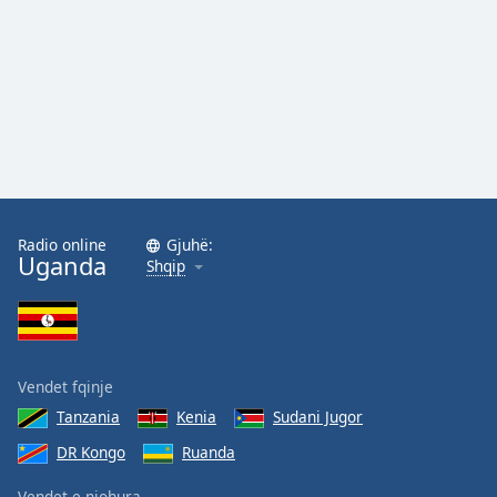
Family
Reset
Done
Close
Modal
Dialog
End
of
Radio online
Gjuhë:
dialog
Uganda
Shqip
window.
Vendet fqinje
Tanzania
Kenia
Sudani Jugor
DR Kongo
Ruanda
Vendet e njohura