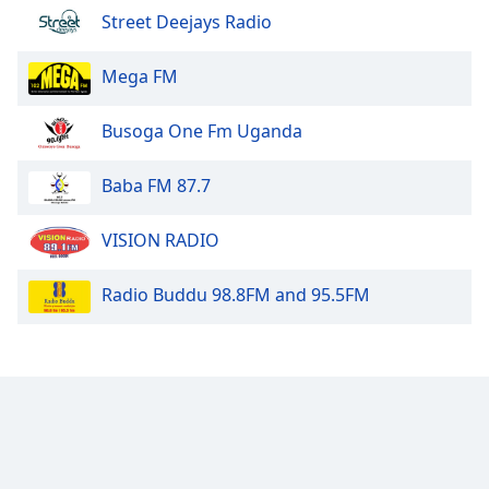
Street Deejays Radio
Opacity
Mega FM
Caption
Area
Busoga One Fm Uganda
Background
Color
Baba FM 87.7
Opacity
VISION RADIO
Font
Radio Buddu 98.8FM and 95.5FM
Size
Text
Edge
Style
Font