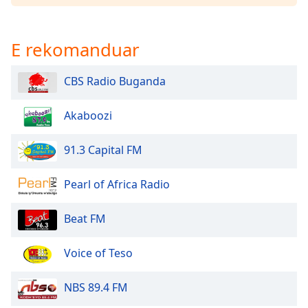
dialog
window.
Escape
E rekomanduar
will
cancel
CBS Radio Buganda
and
close
the
Akaboozi
window.
91.3 Capital FM
Text
Color
Pearl of Africa Radio
Opacity
Beat FM
Voice of Teso
Text
Background
Color
NBS 89.4 FM