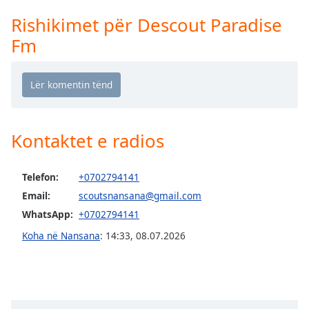
Time
-
-:-
Rishikimet për Descout Paradise
Fm
1x
Playback
Rate
Chapters
Chapters
Kontaktet e radios
Descriptions
Telefon:
+0702794141
descriptions
Email:
scoutsnansana@gmail.com
off
,
selected
WhatsApp:
+0702794141
Koha në Nansana
:
14:33
,
08.07.2026
Subtitles
subtitles
settings
,
opens