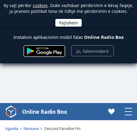
Ky sajt përdor
cookies
. Duke vazhduar përdorimin e kësaj faqeje,
ju pranoni politikat tona në lidhje me përdorimin e cookies.
Instaloni aplikacionin mobil falas
Online Radio Box
Jo, faleminderit
Online Radio Box
Video
Player
is
Uganda
Nansana
Descout Paradise Fm
loading.