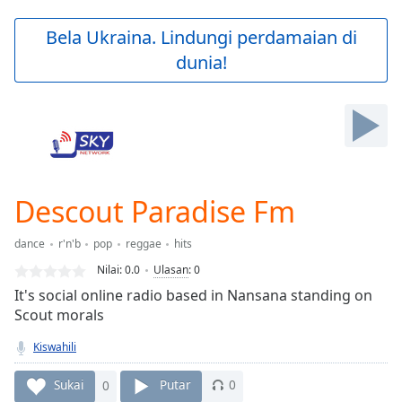
loading.
Play
Bela Ukraina. Lindungi perdamaian di
Video
dunia!
Play
Skip
Backward
Skip
Forward
Mute
Current
Time
0:00
Descout Paradise Fm
/
Duration
-:-
dance
r'n'b
pop
reggae
hits
Loaded
:
0.00%
Nilai:
0.0
Ulasan
:
0
Stream
It's social online radio based in Nansana standing on
Type
LIVE
Scout morals
Seek to
live,
Kiswahili
currently
behind
Sukai
0
Putar
0
live
LIVE