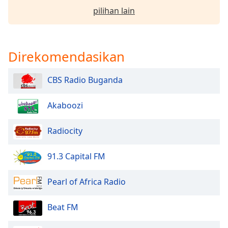
of
pilihan lain
dialog
window.
Escape
will
Direkomendasikan
cancel
and
CBS Radio Buganda
close
the
window.
Akaboozi
Text
Radiocity
Color
91.3 Capital FM
Opacity
Pearl of Africa Radio
Text
Beat FM
Background
Color