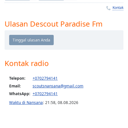
Remaining
Time
-
Kontak
-:-
Ulasan Descout Paradise Fm
1x
Playback
Rate
Chapters
Chapters
Kontak radio
Descriptions
Telepon:
+0702794141
descriptions
Email:
scoutsnansana@gmail.com
off
,
selected
WhatsApp:
+0702794141
Waktu di Nansana
:
21:58
,
08.08.2026
Subtitles
subtitles
settings
,