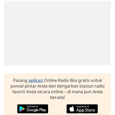
opens
subtitles
settings
dialog
subtitles
off
,
selected
Audio
Track
Picture-
in-
Picture
Fullscreen
This
Pasang
aplikasi
Online Radio Box gratis untuk
is
ponsel pintar Anda dan dengarkan stasiun radio
a
favorit Anda secara online – di mana pun Anda
modal
berada!
window.
Beginning