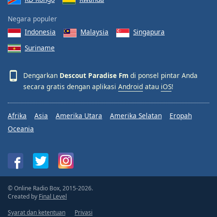
Negara populer
Indonesia
Malaysia
Singapura
Suriname
Dengarkan
Descout Paradise Fm
di ponsel pintar Anda
secara gratis dengan aplikasi
Android
atau
iOS
!
Afrika
Asia
Amerika Utara
Amerika Selatan
Eropah
Oceania
© Online Radio Box, 2015-2026.
Created by
Final Level
Syarat dan ketentuan
Privasi