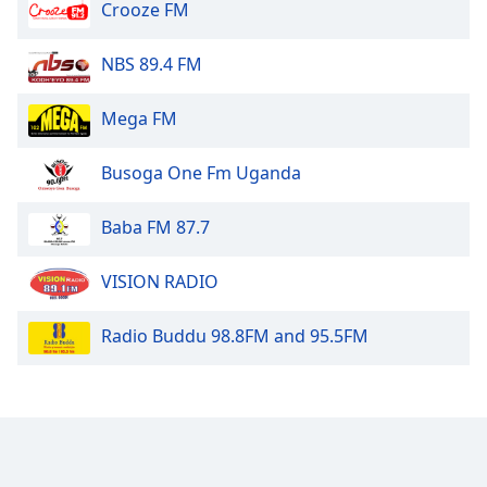
Crooze FM
Opacity
NBS 89.4 FM
Caption
Mega FM
Area
Background
Busoga One Fm Uganda
Color
Baba FM 87.7
Opacity
VISION RADIO
Font
Size
Radio Buddu 98.8FM and 95.5FM
Text
Edge
Style