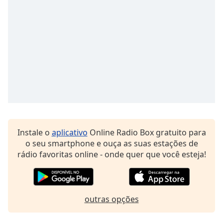
subtitles
settings
dialog
subtitles
off
,
selected
Audio
Track
Picture-
in-
Picture
Fullscreen
Instale o
aplicativo
Online Radio Box gratuito para
This
o seu smartphone e ouça as suas estações de
is
rádio favoritas online - onde quer que você esteja!
a
modal
window.
outras opções
Beginning
of