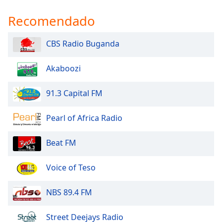
dialog
window.
Recomendado
Escape
will
CBS Radio Buganda
cancel
and
Akaboozi
close
the
window.
91.3 Capital FM
Text
Pearl of Africa Radio
Color
Beat FM
Opacity
Voice of Teso
Text
NBS 89.4 FM
Background
Color
Street Deejays Radio