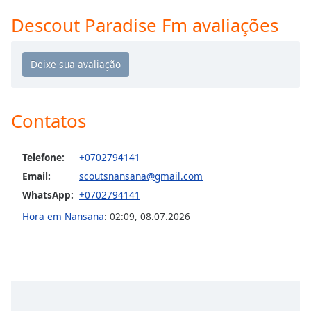
Time
-
-:-
Descout Paradise Fm avaliações
1x
Playback
Rate
Chapters
Contatos
Chapters
Telefone:
+0702794141
Descriptions
Email:
scoutsnansana@gmail.com
descriptions
WhatsApp:
+0702794141
off
,
selected
Hora em Nansana
:
02:09
,
08.07.2026
Subtitles
subtitles
settings
,
opens