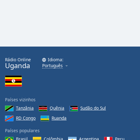
Family
Reset
Done
Close
Modal
Dialog
End
Rádio Online
Idioma:
of
Uganda
Português
dialog
window.
Países vizinhos
Tanzânia
Quênia
Sudão do Sul
RD Congo
Ruanda
Países populares
Brasil
Colômbia
Argentina
Peru