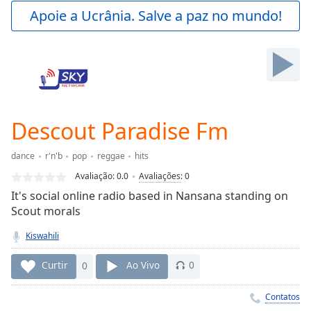
Play
Apoie a Ucrânia. Salve a paz no mundo!
Video
Play
Skip
Backward
Skip
Forward
Mute
Current
Descout Paradise Fm
Time
0:00
/
dance
r'n'b
pop
reggae
hits
Duration
-:-
Avaliação:
0.0
Avaliações
:
0
Loaded
:
It's social online radio based in Nansana standing on
0.00%
Scout morals
Stream
Type
LIVE
Kiswahili
Seek to
live,
Curtir
0
Ao Vivo
0
currently
behind
live
LIVE
Contatos
Remaining