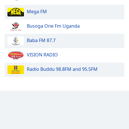
Opacity
Mega FM
Caption
Busoga One Fm Uganda
Area
Background
Baba FM 87.7
Color
VISION RADIO
Opacity
Radio Buddu 98.8FM and 95.5FM
Font
Size
Text
Edge
Style
Font