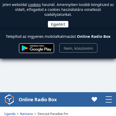
Jelen weboldal
cookies
használ. Amennyiben tovább böngészed az
oldalt, elfogadod a cookies használatára vonatkozó
szabályzatunkat.
Telepítsd az ingyenes mobilalkalmazást
Online Radio Box
Nem, köszönöm
Online Radio Box
Video
Player
is
Uganda
Nansana
Descout Paradise Fm