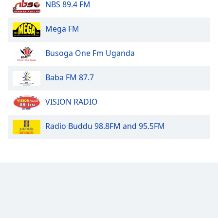
NBS 89.4 FM
Opacity
Mega FM
Caption
Busoga One Fm Uganda
Area
Background
Baba FM 87.7
Color
VISION RADIO
Opacity
Radio Buddu 98.8FM and 95.5FM
Font
Size
Text
Edge
Style