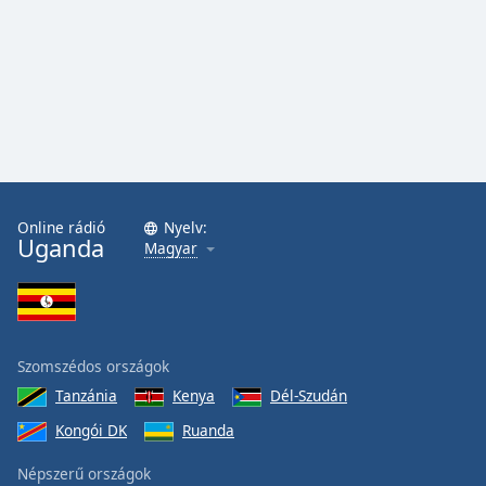
Font
Family
Reset
Done
Close
Modal
Dialog
End
Online rádió
Nyelv:
of
Uganda
Magyar
dialog
window.
Szomszédos országok
Tanzánia
Kenya
Dél-Szudán
Kongói DK
Ruanda
Népszerű országok