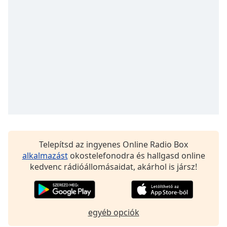
opens
subtitles
settings
dialog
subtitles
off
,
selected
Audio
Track
Picture-
in-
Picture
Fullscreen
Telepítsd az ingyenes Online Radio Box
This
alkalmazást
okostelefonodra és hallgasd online
is
kedvenc rádióállomásaidat, akárhol is jársz!
a
modal
window.
egyéb opciók
Beginning