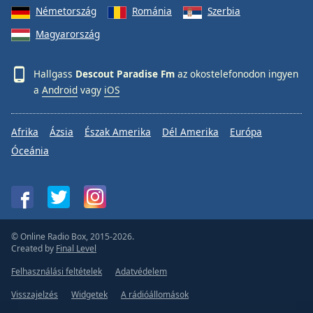
Németország
Románia
Szerbia
Magyarország
Hallgass
Descout Paradise Fm
az okostelefonodon ingyen
a
Android
vagy
iOS
Afrika
Ázsia
Észak Amerika
Dél Amerika
Európa
Óceánia
© Online Radio Box, 2015-2026.
Created by
Final Level
Felhasználási feltételek
Adatvédelem
Visszajelzés
Widgetek
A rádióállomások