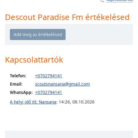
Remaining
Time
-
-:-
Descout Paradise Fm értékelésed
1x
Playback
Rate
Chapters
Kapcsolattartók
Chapters
Telefon:
+0702794141
Descriptions
Email:
scoutsnansana@gmail.com
descriptions
WhatsApp:
+0702794141
off
,
selected
A helyi idő itt: Nansana
:
14:26
,
08.10.2026
Subtitles
subtitles
settings
,