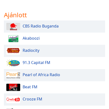
of
dialog
window.
Ajánlott
Escape
will
CBS Radio Buganda
cancel
and
Akaboozi
close
the
window.
Radiocity
Text
91.3 Capital FM
Color
Pearl of Africa Radio
Opacity
Beat FM
Text
Crooze FM
Background
Color