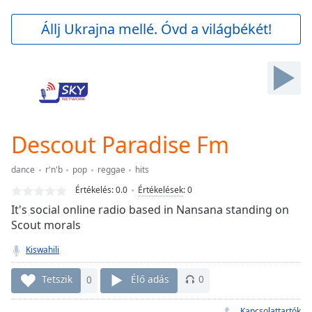
loading.
Play
Állj Ukrajna mellé. Óvd a világbékét!
Video
Play
Skip
Backward
Skip
Forward
Mute
Current
Descout Paradise Fm
Time
0:00
/
dance
r'n'b
pop
reggae
hits
Duration
-:-
Értékelés:
0.0
Értékelések
:
0
Loaded
:
It's social online radio based in Nansana standing on
0.00%
Scout morals
Stream
Type
LIVE
Kiswahili
Seek to
live,
Tetszik
0
Élő adás
0
currently
behind
live
LIVE
Kapcsolattartók