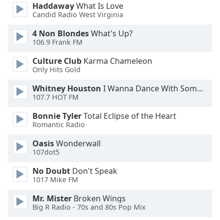
Color
Haddaway
What Is Love
Candid Radio West Virginia
Opacity
4 Non Blondes
What's Up?
106.9 Frank FM
Caption
Culture Club
Karma Chameleon
Area
Only Hits Gold
Background
Whitney Houston
I Wanna Dance With Somebody
Color
107.7 HOT FM
Bonnie Tyler
Total Eclipse of the Heart
Opacity
Romantic Radio
Oasis
Wonderwall
Font
107dot5
Size
No Doubt
Don't Speak
1017 Mike FM
Text
Edge
Mr. Mister
Broken Wings
Big R Radio - 70s and 80s Pop Mix
Style