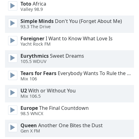
Beginning
Toto
Africa
of
Valley 98.9
dialog
window.
Simple Minds
Don't You (Forget About Me)
93.3 The Drive
Escape
will
Foreigner
I Want to Know What Love Is
cancel
Yacht Rock FM
and
close
Eurythmics
Sweet Dreams
105.5 WDUV
the
window.
Tears for Fears
Everybody Wants To Rule the World
Mix 106
Text
Color
U2
With or Without You
Mix 106.5
Opacity
Europe
The Final Countdown
98.5 WNCX
Queen
Another One Bites the Dust
Text
Gen X FM
Background