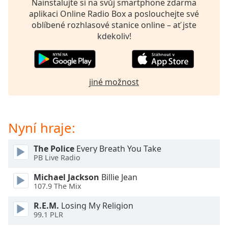
Nainstalujte si na svůj smartphone zdarma
opens
aplikaci Online Radio Box a poslouchejte své
subtitles
oblíbené rozhlasové stanice online – ať jste
settings
kdekoliv!
dialog
subtitles
off
,
selected
jiné možnost
Audio
Track
Nyní hraje:
Picture-
in-
Picture
The Police
Every Breath You Take
Fullscreen
PB Live Radio
This
is
Michael Jackson
Billie Jean
a
107.9 The Mix
modal
window.
R.E.M.
Losing My Religion
99.1 PLR