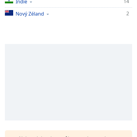
14
Indie
Remaining
Time
-
2
Nový Zéland
-:-
1x
Playback
Rate
Chapters
Chapters
Descriptions
descriptions
off
,
selected
Subtitles
subtitles
settings
,