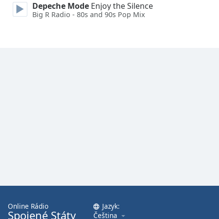
Depeche Mode
Enjoy the Silence
Big R Radio - 80s and 90s Pop Mix
Font
Family
Reset
Done
Close
Modal
Dialog
End
of
dialog
window.
Online Rádio
Jazyk:
Spojené Státy
Čeština