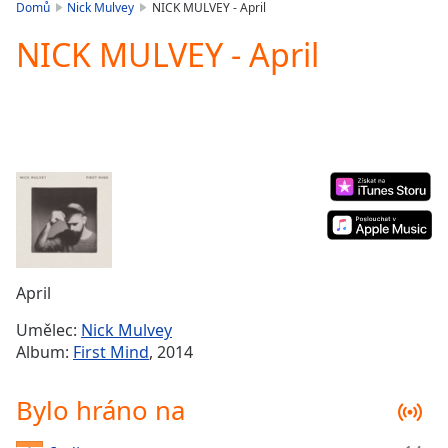
is
Domů
Nick Mulvey
NICK MULVEY - April
loading.
NICK MULVEY - April
Play
Video
Play
Skip
Backward
Skip
Forward
Mute
Current
Time
0:00
/
Duration
-:-
April
Loaded
:
0.00%
Umělec:
Nick Mulvey
Stream
Album:
First Mind
, 2014
Type
LIVE
Seek to
Bylo hráno na
live,
currently
behind
live
LIVE