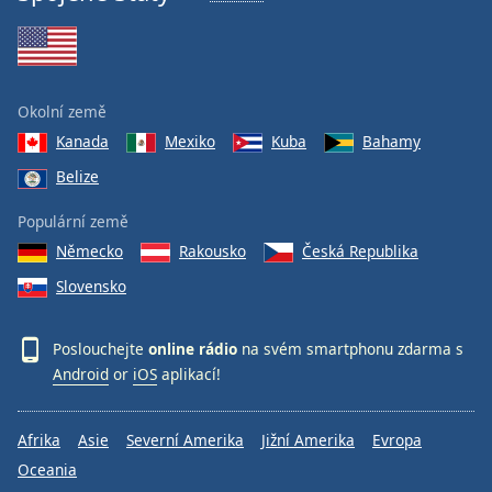
Okolní země
Kanada
Mexiko
Kuba
Bahamy
Belize
Populární země
Německo
Rakousko
Česká Republika
Slovensko
Poslouchejte
online rádio
na svém smartphonu zdarma s
Android
or
iOS
aplikací!
Afrika
Asie
Severní Amerika
Jižní Amerika
Evropa
Oceania