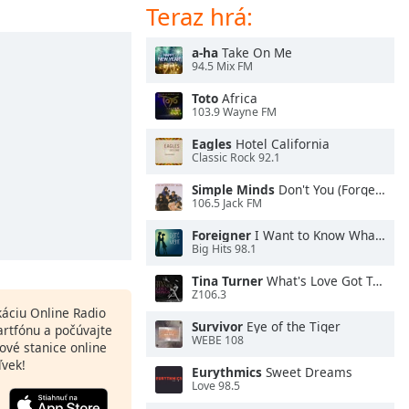
Teraz hrá:
a-ha
Take On Me
94.5 Mix FM
Toto
Africa
103.9 Wayne FM
Eagles
Hotel California
Classic Rock 92.1
Simple Minds
Don't You (Forget About Me)
106.5 Jack FM
Foreigner
I Want to Know What Love Is
Big Hits 98.1
Tina Turner
What's Love Got To Do With It
Z106.3
ikáciu Online Radio
Survivor
Eye of the Tiger
artfónu a počúvajte
WEBE 108
ové stanice online
ľvek!
Eurythmics
Sweet Dreams
Love 98.5