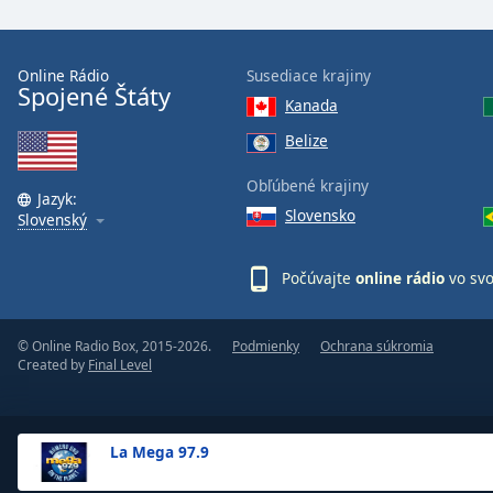
the
window.
Online Rádio
Susediace krajiny
Spojené Štáty
Text
Kanada
Color
Belize
Opacity
Obľúbené krajiny
Jazyk:
Slovensko
Slovenský
Text
Background
Počúvajte
online rádio
vo sv
Color
© Online Radio Box, 2015-2026.
Podmienky
Ochrana súkromia
Opacity
Created by
Final Level
Caption
Area
La Mega 97.9
Background