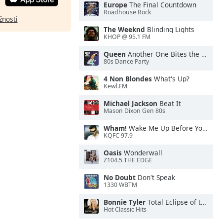
Europe
The Final Countdown
Roadhouse Rock
žnosti
The Weeknd
Blinding Lights
KHOP @ 95.1 FM
Queen
Another One Bites the Dust
80s Dance Party
4 Non Blondes
What's Up?
Kewl.FM
Michael Jackson
Beat It
Mason Dixon Gen 80s
Wham!
Wake Me Up Before You Go-Go
KQFC 97.9
Oasis
Wonderwall
Z104.5 THE EDGE
No Doubt
Don't Speak
1330 WBTM
Bonnie Tyler
Total Eclipse of the Heart
Hot Classic Hits