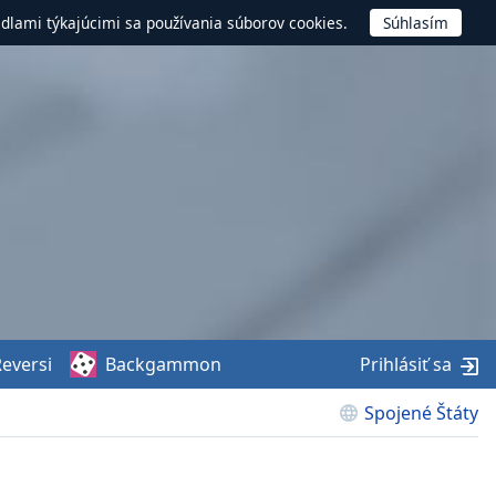
idlami týkajúcimi sa používania súborov cookies.
eversi
Backgammon
Prihlásiť sa
Spojené Štáty