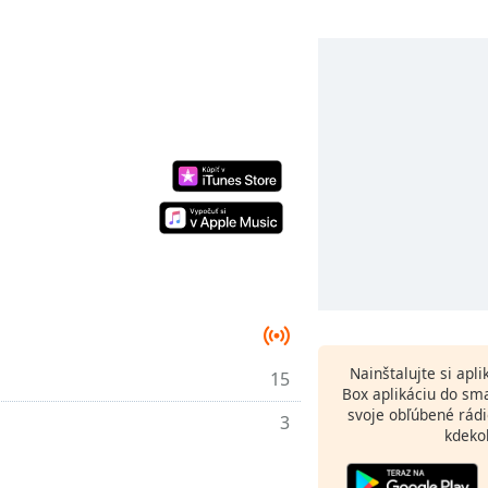
Nainštalujte si apl
15
Box aplikáciu do sm
svoje obľúbené rádi
3
kdeko