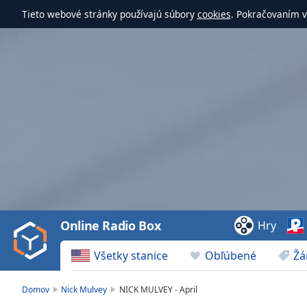
Tieto webové stránky používajú súbory
cookies
. Pokračovaním v
Video
Player
is
loading.
Play
Video
Online Radio Box
Hry
Play
Skip
Všetky stanice
Obľúbené
Žá
Backward
Skip
Forward
Domov
Nick Mulvey
NICK MULVEY - April
Mute