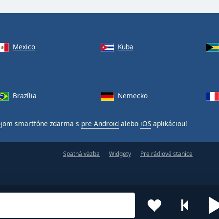
Mexico
Kuba
Brazília
Nemecko
ojom smartfóne zdarma s
pre Android
alebo
iOS
aplikáciou!
Spätná väzba
Widgety
Pre rádiové stanice