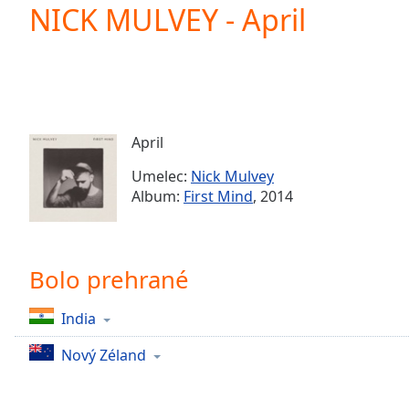
Current
NICK MULVEY - April
Time
0:00
/
Duration
-:-
Loaded
:
0.00%
0:00
April
Stream
Type
LIVE
Umelec:
Nick Mulvey
Seek to
Album:
First Mind
, 2014
live,
currently
behind
live
LIVE
Remaining
Bolo prehrané
Time
-
-:-
India
1x
Nový Zéland
Playback
Rate