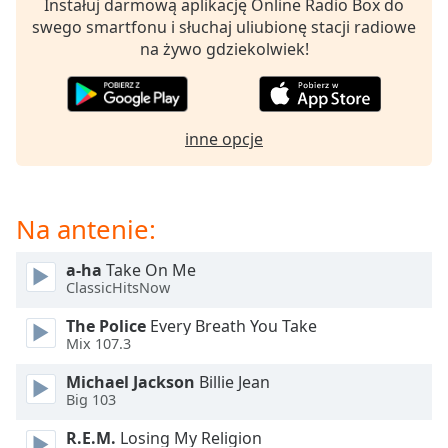
Instałuj darmową aplikację Online Radio Box do
opens
swego smartfonu i słuchaj uliubionę stacji radiowe
subtitles
na żywo gdziekolwiek!
settings
dialog
subtitles
off
,
inne opcje
selected
Audio
Track
Na antenie:
Picture-
in-
a-ha
Take On Me
Picture
ClassicHitsNow
Fullscreen
This
The Police
Every Breath You Take
is
Mix 107.3
a
modal
Michael Jackson
Billie Jean
Big 103
window.
R.E.M.
Losing My Religion