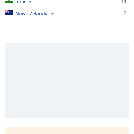
14
Indie
Remaining
Time
-
2
Nowa Zelandia
-:-
1x
Playback
Rate
Chapters
Chapters
Descriptions
descriptions
off
,
selected
Subtitles
subtitles
settings
,