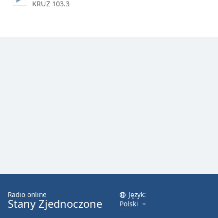
KRUZ 103.3
Font
Family
Reset
Done
Close
Modal
Dialog
End
of
dialog
window.
Radio online
Język:
Stany Zjednoczone
Polski