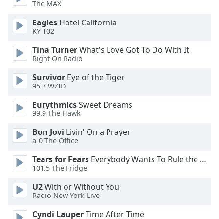
Beginning
The MAX
of
dialog
Eagles
Hotel California
KY 102
window.
Escape
Tina Turner
What's Love Got To Do With It
will
Right On Radio
cancel
and
Survivor
Eye of the Tiger
95.7 WZID
close
the
Eurythmics
Sweet Dreams
window.
99.9 The Hawk
Text
Bon Jovi
Livin' On a Prayer
a-0 The Office
Color
Tears for Fears
Everybody Wants To Rule the World
101.5 The Fridge
Opacity
U2
With or Without You
Radio New York Live
Text
Background
Cyndi Lauper
Time After Time