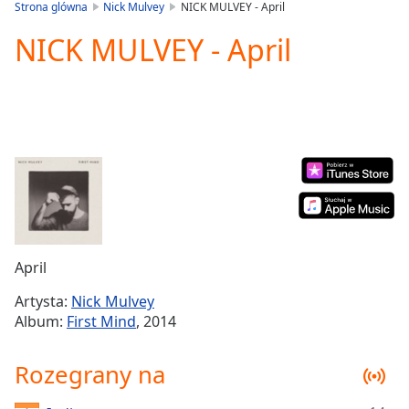
is
Strona glówna
Nick Mulvey
NICK MULVEY - April
loading.
NICK MULVEY - April
Play
Video
Play
Skip
Backward
Skip
Forward
Mute
Current
Time
0:00
/
Duration
-:-
April
Loaded
:
0.00%
Artysta:
Nick Mulvey
Stream
Album:
First Mind
, 2014
Type
LIVE
Seek to
Rozegrany na
live,
currently
behind
live
LIVE