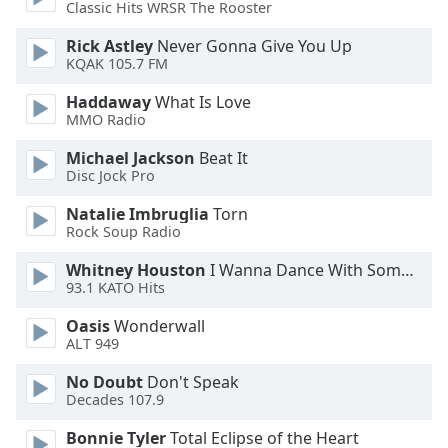
Color
Classic Hits WRSR The Rooster
Rick Astley
Never Gonna Give You Up
Opacity
KQAK 105.7 FM
Haddaway
What Is Love
Caption
MMO Radio
Area
Michael Jackson
Beat It
Background
Disc Jock Pro
Color
Natalie Imbruglia
Torn
Rock Soup Radio
Opacity
Whitney Houston
I Wanna Dance With Somebody
93.1 KATO Hits
Font
Size
Oasis
Wonderwall
ALT 949
Text
No Doubt
Don't Speak
Decades 107.9
Edge
Style
Bonnie Tyler
Total Eclipse of the Heart