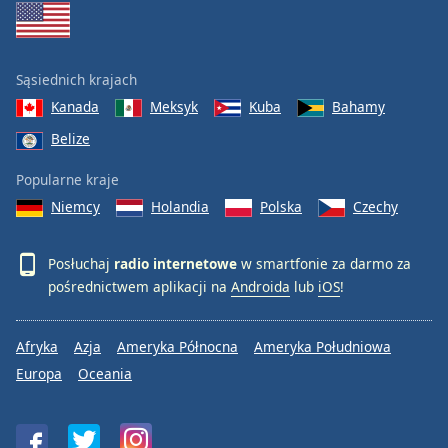
Sąsiednich krajach
Kanada
Meksyk
Kuba
Bahamy
Belize
Popularne kraje
Niemcy
Holandia
Polska
Czechy
Posłuchaj
radio internetowe
w smartfonie za darmo za
pośrednictwem aplikacji na
Androida
lub
iOS
!
Afryka
Azja
Ameryka Północna
Ameryka Południowa
Europa
Oceania