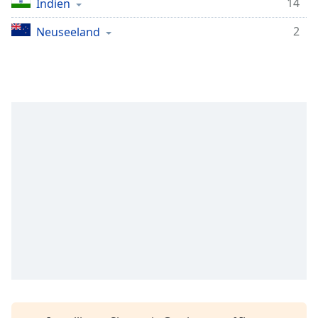
14
Indien
Remaining
Time
-
2
Neuseeland
-:-
1x
Playback
Rate
Chapters
Chapters
Descriptions
descriptions
off
,
selected
Subtitles
subtitles
settings
,