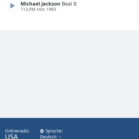
Michael Jackson
Beat It
113.FM Hits 1983
Font
Family
Reset
Done
Close
Modal
Dialog
End
of
dialog
window.
Onlineradio
Sprache:
USA
Deutsch