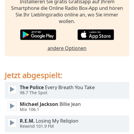
Installieren Sie gratis Gratisapp auf Ihrem
opens
Smartphone die Online Radio Box-App und hören
subtitles
Sie Ihr Lieblingsradio online an, wo Sie immer
settings
wollen.
dialog
subtitles
off
,
selected
andere Optionen
Audio
Track
Jetzt abgespielt:
Picture-
in-
Picture
The Police
Every Breath You Take
Fullscreen
98.7 The Spot
This
is
Michael Jackson
Billie Jean
a
Mix 106.1
modal
window.
R.E.M.
Losing My Religion
Rewind 101.9 FM