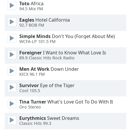
Beginning
Toto
Africa
of
94.5 Mix FM
dialog
window.
Eagles
Hotel California
92.7 BOB FM
Escape
will
Simple Minds
Don't You (Forget About Me)
cancel
WCFA-LP 101.5 FM
and
close
Foreigner
I Want to Know What Love Is
89.9 Classic Hits Rock Radio
the
window.
Men At Work
Down Under
KICX 96.1 FM
Text
Color
Survivor
Eye of the Tiger
Cool 105.5
Opacity
Tina Turner
What's Love Got To Do With It
Oro Stereo
Eurythmics
Sweet Dreams
Text
Classic Hits 99.3
Background