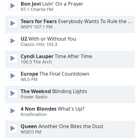
Color
Bon Jovi
Livin' On a Prayer
97.1 Charlie FM
Opacity
Tears for Fears
Everybody Wants To Rule the World
WSPY 107.1 FM
Caption
U2
With or Without You
Area
Classic Hits 103.3
Background
Cyndi Lauper
Time After Time
Color
106.5 The Arch
Europe
The Final Countdown
Opacity
WLS-FM
The Weeknd
Blinding Lights
Font
Power Radio
Size
4 Non Blondes
What's Up?
Krushnation
Text
Edge
Queen
Another One Bites the Dust
WGEO FM
Style