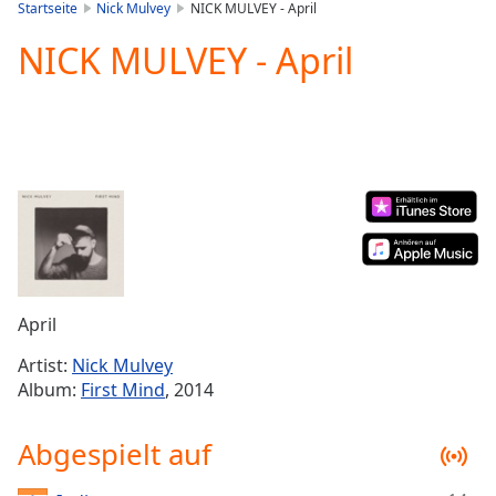
is
Startseite
Nick Mulvey
NICK MULVEY - April
loading.
NICK MULVEY - April
Play
Video
Play
Skip
Backward
Skip
Forward
Mute
Current
Time
0:00
/
Duration
-:-
April
Loaded
:
0.00%
Artist:
Nick Mulvey
Stream
Album:
First Mind
, 2014
Type
LIVE
Seek to
Abgespielt auf
live,
currently
behind
live
LIVE