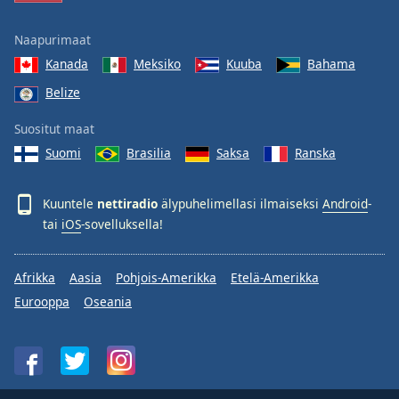
Naapurimaat
Kanada
Meksiko
Kuuba
Bahama
Belize
Suositut maat
Suomi
Brasilia
Saksa
Ranska
Kuuntele
nettiradio
älypuhelimellasi ilmaiseksi
Android
-
tai
iOS
-sovelluksella!
Afrikka
Aasia
Pohjois-Amerikka
Etelä-Amerikka
Eurooppa
Oseania