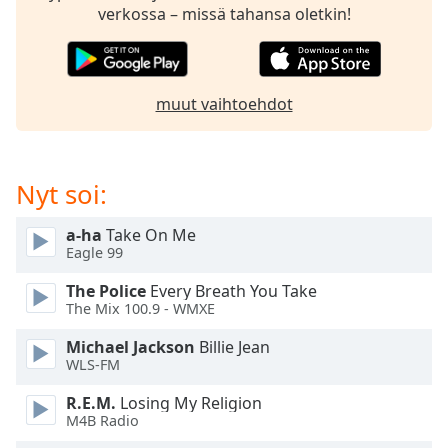
subtitles
verkossa – missä tahansa oletkin!
settings
dialog
subtitles
off
,
muut vaihtoehdot
selected
Audio
Track
Nyt soi:
Picture-
in-
a-ha
Take On Me
Picture
Eagle 99
Fullscreen
This
The Police
Every Breath You Take
is
The Mix 100.9 - WMXE
a
modal
Michael Jackson
Billie Jean
WLS-FM
window.
R.E.M.
Losing My Religion
Beginning
M4B Radio
of