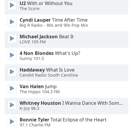
U2
With or Without You
Opacity
The Score
Cyndi Lauper
Time After Time
Caption
Big R Radio - 80s and 90s Pop Mix
Area
Michael Jackson
Beat It
Background
LOVE 105 FM
Color
4 Non Blondes
What's Up?
Sunny 101.5
Opacity
Haddaway
What Is Love
Candid Radio South Carolina
Font
Size
Van Halen
Jump
The Hippo 104.3 FM
Text
Whitney Houston
I Wanna Dance With Somebody
K-Joy 98.3
Edge
Style
Bonnie Tyler
Total Eclipse of the Heart
97.1 Charlie FM
Font