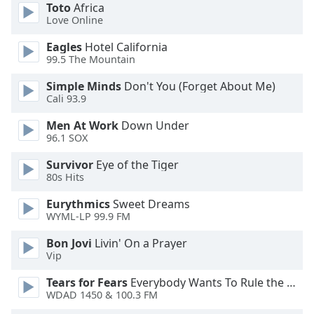
dialog
Toto
Africa
Love Online
window.
Escape
Eagles
Hotel California
will
99.5 The Mountain
cancel
and
Simple Minds
Don't You (Forget About Me)
Cali 93.9
close
the
Men At Work
Down Under
window.
96.1 SOX
Text
Survivor
Eye of the Tiger
80s Hits
Color
Eurythmics
Sweet Dreams
WYML-LP 99.9 FM
Opacity
Bon Jovi
Livin' On a Prayer
Vip
Text
Background
Tears for Fears
Everybody Wants To Rule the World
Color
WDAD 1450 & 100.3 FM