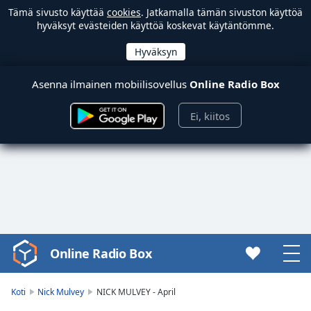
Tämä sivusto käyttää
cookies
. Jatkamalla tämän sivuston käyttöä
hyväksyt evästeiden käyttöä koskevat käytäntömme.
Asenna ilmainen mobiilisovellus
Online Radio Box
Ei, kiitos
Online Radio Box
Video
Player
is
Koti
Nick Mulvey
NICK MULVEY - April
loading.