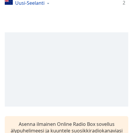
Time
-
2
Uusi-Seelanti
-:-
1x
Playback
Rate
Chapters
Chapters
Descriptions
descriptions
off
,
selected
Subtitles
subtitles
settings
,
Asenna ilmainen Online Radio Box sovellus
opens
älypuhelimeesi ja kuuntele suosikkiradiokanaviasi