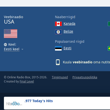
the
window.
Veebiraadio
Naaberriigid
USA
Text
Kanada
Color
Belize
Opacity
Populaarsed riigid
Keel:
Eesti
Eesti keel
Text
Background
Kuula
veebiraadio
oma nutite
Color
© Online Radio Box, 2015-2026.
Tingimused
Privaatsuspoliitika
Opacity
Created by
Final Level
Caption
Area
.977 Today's Hits
Background