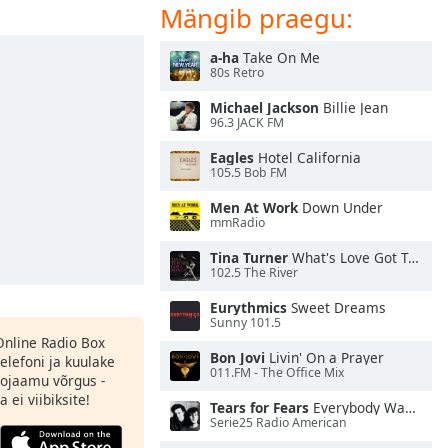
Mängib praegu:
a-ha
Take On Me
80s Retro
Michael Jackson
Billie Jean
96.3 JACK FM
Eagles
Hotel California
105.5 Bob FM
Men At Work
Down Under
mmRadio
Tina Turner
What's Love Got To Do With It
102.5 The River
Eurythmics
Sweet Dreams
Sunny 101.5
 Online Radio Box
Bon Jovi
Livin' On a Prayer
elefoni ja kuulake
011.FM - The Office Mix
ojaamu võrgus -
 ei viibiksite!
Tears for Fears
Everybody Wants To Rule the World
Serie25 Radio American