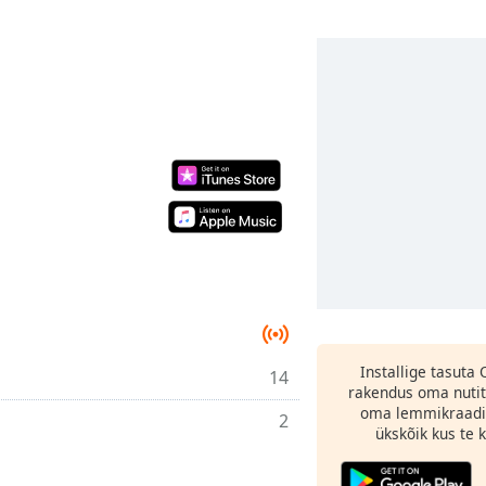
Installige tasuta
14
rakendus oma nutit
oma lemmikraadi
2
ükskõik kus te ka