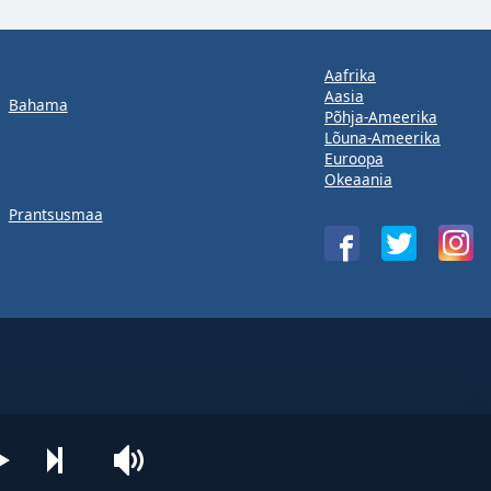
Aafrika
Aasia
Bahama
Põhja-Ameerika
Lõuna-Ameerika
Euroopa
Okeaania
Prantsusmaa