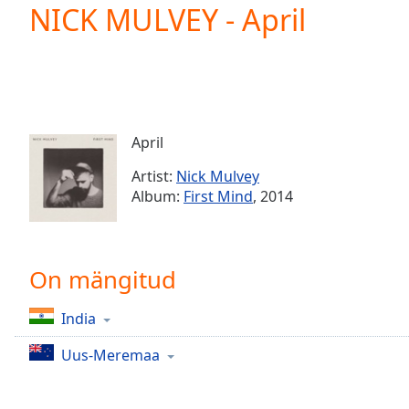
Current
NICK MULVEY - April
Time
0:00
/
Duration
-:-
Loaded
:
0.00%
0:00
April
Stream
Type
LIVE
Artist:
Nick Mulvey
Seek to
Album:
First Mind
, 2014
live,
currently
behind
live
LIVE
Remaining
On mängitud
Time
-
-:-
India
1x
Uus-Meremaa
Playback
Rate