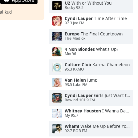
U2
With or Without You
Rocky 98.5
alikud
Cyndi Lauper
Time After Time
97.3 Joe FM
Europe
The Final Countdown
The Mediox
4 Non Blondes
What's Up?
Mix 96
Culture Club
Karma Chameleon
95.3 KXMO
Van Halen
Jump
93.5 Lake FM
Cyndi Lauper
Girls Just Want to Have Fun
Rewind 101.9 FM
Whitney Houston
I Wanna Dance With Somebody
My 95.7
Wham!
Wake Me Up Before You Go-Go
92.7 BOB FM