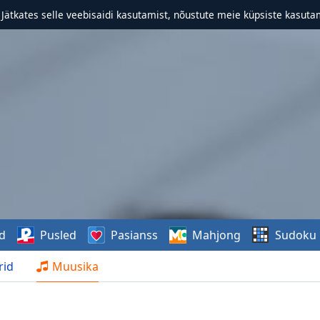
. Jätkates selle veebisaidi kasutamist, nõustute meie küpsiste kasutam
d
Pusled
Pasianss
Mahjong
Sudoku
rid
Muusika