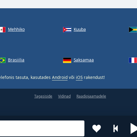
Mehhiko
Kuuba
Brasiilia
Saksamaa
lefonis tasuta, kasutades
Android
või
iOS
rakendust!
Tagasiside
Vidinad
Raadiojaamadele